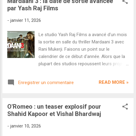
Mardaani 3 : la date de sortie avancée
remanié en cours de route pour être un
par Yash Raj Films
blockbuster pan-indien au budget démesuré
(on parle de 400-450 crores). Problème : le
-
janvier 11, 2026
marketing catastrophique n'a pas créé de
buzz au-delà des fans de Prabhas et les
Le studio Yash Raj Films a avancé d'un mois
critiques désastreuses n'ont pas aidé. En
la sortie en salle du thriller Mardaani 3 avec
résulte un week-end en chute libre. Après
Rani Mukerji. Faisons un point sur le
avoir récolté 62,90 crores entre les avant-
calendrier de ce début d'année. Alors que la
premières de jeudi soir et vendredi, le film a
plupart des studios repoussent leurs projets
dégringolé samedi (26 crores) et dimanche
suite à des reshoots imposés ou des
(19,10 crores). Avec 108 crores , le score
retards de tournage, Yash Raj Films a décidé
national est tout sauf rassurant. D'autant
READ MORE »
Enregistrer un commentaire
d'anticiper la sortie du très attendu Mardaani
que son score hindi (15,75 crores) est
3 . Initialement annoncé pour le 27 février, ce
catastrophique...
troisième opus des aventures de l'enquêtrice
O'Romeo : un teaser explosif pour
Shivani Roy sortira finalement sur grand
Shahid Kapoor et Vishal Bhardwaj
écran à partir du 30 janvier. Une décision
d'autant plus surprenante que le studio n'a
-
janvier 10, 2026
toujours pas dévoilé le moindre teaser à