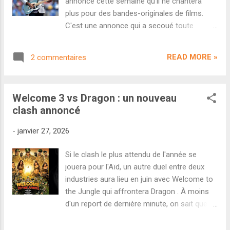
annoncé cette semaine qu'il ne chantera
intrigants de ce début d'année. Le cinéaste
plus pour des bandes-originales de films.
marathi Kishor Pandurang Belekar réunit un
C'est une annonce qui a secoué toute
casting prestigieux venu de Kollywood avec
l'industrie bollywoodienne. Hier, le célèbre
Vijay Sethupathi, Aditi Rao Hydari et Arvind
chanteur Arijit Singh a publié un message sur
Swamy. Le tout pour un film muet, porté par
READ MORE »
2 commentaires
les réseaux sociaux pour informer qu'il
un album magnifique signé du maestro A. R.
n'accepterait plus de chanter pour des
Rahm...
bandes-originales de films. L'acteur va
Welcome 3 vs Dragon : un nouveau
terminer ses contrats en cours mais devrait
clash annoncé
disparaître des albums bollywoodiens dès
2027. Autant dire que ce choix a choqué
-
janvier 27, 2026
tous ses fans. Révélé au grand public sur
l'album de Murder 2 en 2011, Arijit Singh a vu
Si le clash le plus attendu de l'année se
sa carrière exploser les années suivantes
jouera pour l'Aïd, un autre duel entre deux
avec les albums de Barfi! mais surtout
industries aura lieu en juin avec Welcome to
Aashiqui 2 et Yeh Jawaani Hai Deewani .
the Jungle qui affrontera Dragon . À moins
Depuis près de 15 ans, il est devenu une voix
d'un report de dernière minute, on sait que le
iconique que l'on entend sur tous les grands
plus gros clash de l'année se tiendra pour
projets hindis. Rien qu'à Bollywood, il a
l'Aïd avec d'un côté Toxic et de l'autre