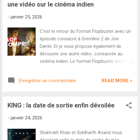
une vidéo sur le cinéma indien
décent sans être flamboyant avec 30 crores
au démarrage - par comparaison, Gadar 2
-
janvier 25, 2026
avait démarré à 40,10 crores malgré un clash
et des tarifs moins élevés. Mais le film a bien
C'est le retour du format Flopbuster avec un
progressé samedi (36,50 crores) et a surtout
épisode consacré à Gremlins 2 de Joe
signé un bond colossal dimanche (54,50
Dante. Et je vous propose également de
crores). En résulte un premier week-end de
découvrir une autre vidéo...consacrée au
121 crores qui place le film dans de très
cinéma indien. Le format Flopbuster est de
bonnes conditions pour la suite. C'est déjà
retour sur Ciné Skope. Dans ce format, on
plus que le score final de Jaat (88,72 cr), le
s'intéresse aux échecs commerciaux qui
précédent film de Sunny Deol. Énième preuve
READ MORE »
Enregistrer un commentaire
sont devenus cultes avec le temps. Et le
que l'acteur fonctionne à l...
nouvel épisode est consacré à une suite
complètement folle : Gremlins 2 réalisé par
KING : la date de sortie enfin dévoilée
Joe Dante. Comment ce projet hybride et
punk a-t-il pu voir le jour dans un
-
janvier 24, 2026
écosystème hollywoodien qui était déjà
largement contrôlé et assagi par les gros
Shahrukh Khan et Siddharth Anand nous
studios ? On en parle en vidéo. N'hésitez pas
dévoilent enfin la date de sortie du très