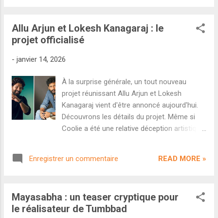
nouvelle œuvre moralement trouble,...
était extrêmement riche, particulièrement du
côté des industries régionales. Vous pouvez
Allu Arjun et Lokesh Kanagaraj : le
accéder directement à ma liste sur
projet officialisé
Letterboxd en cliquant ici . Et si vous voulez
plus d'explications, je détaille mes choix dans
-
janvier 14, 2026
cet article. 1. Retro de Karthik Subbaraj Le
retour du génie Subbaraj après son chef-
À la surprise générale, un tout nouveau
d'œuvre Jigarthanda Double X était
projet réunissant Allu Arjun et Lokesh
particulièrement attendu. Fidèle à sa
Kanagaraj vient d'être annoncé aujourd'hui.
réputation, le cinéaste tamoul livre un film
Découvrons les détails du projet. Même si
punk, chaotique, généreux et hautement
Coolie a été une relative déception artistique
politique. Formellement passionnant (on y
à l'échelle de la filmographie de Lokesh
trouve aisément le plus beau plan séquence
Kanagaraj, le cinéaste reste un des talents
de l'année), porté par la musique enragée de
READ MORE »
Enregistrer un commentaire
les plus convoités du cinéma tamoul. Si
Santosh Narayanan et la performan...
beaucoup de fans espéraient qu'il revienne à
son LCU et lance immédiatement le
Mayasabha : un teaser cryptique pour
tournage de Kaithi 2 , le réalisateur avait
le réalisateur de Tumbbad
d'autres plans en tête. On l'avait d'abord