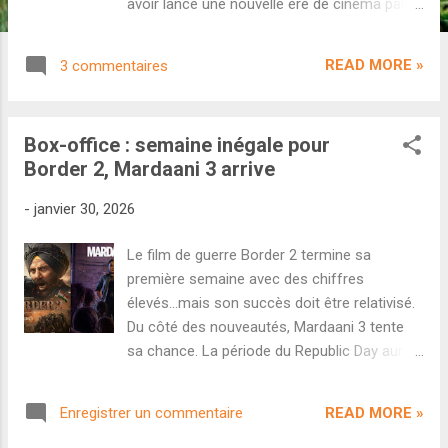
avoir lancé une nouvelle ère de cinéma pan-
indien avec la saga Baahubali , S. S.
Rajamouli est parti à la conquête du box-
READ MORE »
3 commentaires
office mondial grâce à son phénomène RRR .
Le cinéaste prépare désormais son prochain
film Varanasi , un blockbuster mêlant
Box-office : semaine inégale pour
aventures et mythologique qui dispose d'un
Border 2, Mardaani 3 arrive
budget colossal de 1300 crores (plus du
double de RRR ). Varanasi met en scène
-
janvier 30, 2026
Mahesh Babu, Priyanka Chopra Jonas et
Prithviraj Sukumaran. Quelques semaines
Le film de guerre Border 2 termine sa
après un teaser concept spectaculaire lancé
première semaine avec des chiffres
lors d'une grande conférence de presse qui
élevés...mais son succès doit être relativisé.
avait réuni des journalistes du monde entier,
Du côté des nouveautés, Mardaani 3 tente
on connait désormais la date de sortie du
sa chance. La période du Republic Day aura
film : le 7 avril 2027. Au-delà de décupler
été favorable à Border 2 . Le film de guerre
notre impatience, cette date n'est pas
signé Anurag Singh a explosé ce lundi à
anodine en Inde. En effet, Varanasi sortira le
READ MORE »
Enregistrer un commentaire
l'occasion de la fête nationale en signant sa
jour de deux fêtes importantes : Ugadi dans
meilleure journée (59 cr). Cependant la