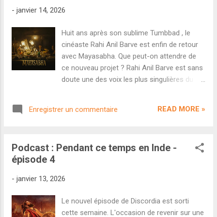
annoncé sur un projet qui réunirait
-
janvier 14, 2026
Rajinikanth et Kamal Haasan à l'écran mais
son scénario a été jugé trop sombre par les
Huit ans après son sublime Tumbbad , le
deux superstars qui cherchaient un film plus
cinéaste Rahi Anil Barve est enfin de retour
léger et familial. On sait désormais quel sera
avec Mayasabha. Que peut-on attendre de
le prochain long-métrage de Lokesh
ce nouveau projet ? Rahi Anil Barve est sans
Kanagaraj : une production du studio
doute une des voix les plus singulières du
télougou Mythri Movie Makers (
cinéma hindi. Après le projet passion
Rangasthalam , Pushpa , Dude , etc) mettant
Tumbbad qu'il a développé à partir de 2009 et
en scène Allu Arjun. Découvrons le teaser
READ MORE »
Enregistrer un commentaire
qui n'est sorti qu'en 2018, le réalisateur a
d'annonce. Qui dit Lokesh Kanagaraj dit
disparu durant six longues années et revient
forcément Aniru...
pour un second long-métrage intitulé
Podcast : Pendant ce temps en Inde -
Mayasabha . Avec son titre faisant
épisode 4
directement référence au Mahabharata, le
projet est décrit comme un film thriller
-
janvier 13, 2026
psychologique racontant l'histoire d'un
homme obsédé par l'or et vivant dans un
Le nouvel épisode de Discordia est sorti
théâtre qui tombe en ruines. Au casting, on
cette semaine. L'occasion de revenir sur une