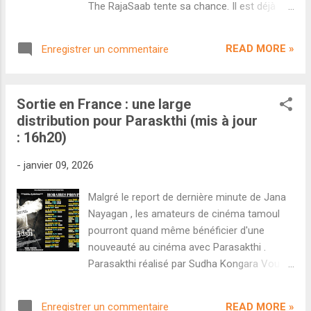
The RajaSaab tente sa chance. Il est déjà
Massey ou encore Tamannaah Bhatia.
devenu le plus gros succès historique pour
Découvrons le premier teaser du projet. S'il a
un film hindi au box-office national mais il
beaucoup expérimenté ces dernières
READ MORE »
Enregistrer un commentaire
reste un tout dernier record que Dhurandhar
années, on a l'impression de retrouver cette
doit décrocher pour être le leader incontesté
fo...
en Inde. En effet, il doit faire tomber le score
Sortie en France : une large
hindi du blockbuster télougou Pushpa 2 : The
distribution pour Paraskthi (mis à jour
Rule (812,14 cr). Pas de panique pour Aditya
: 16h20)
Dhar et Ranveer Singh, puisque le cap des
800 crores sera passé dès ce week-end.
-
janvier 09, 2026
Grâce à une cinquième semaine nationale de
51,25 crores , ce BLOCKBUSTER
Malgré le report de dernière minute de Jana
HISTORIQUE totalise désormais 790,25
Nayagan , les amateurs de cinéma tamoul
crores rien qu'en Inde. À l'international, le
pourront quand même bénéficier d'une
film a récolté 285,75 crores pour un total
nouveauté au cinéma avec Parasakthi .
brut mondial de 1234 crores . Performance
Parasakthi réalisé par Sudha Kongara Vous
en demi-teinte en revanche pour le film de
voulez bien lancer l'année de cinéma et fêter
guerre Ikkis réalisé par le talentueux Sriram
le Pongal sur grand écran ? Parasakthi est là
Raghavan. Malgré un excellent accueil ...
READ MORE »
Enregistrer un commentaire