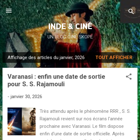
Accéder au contenu principal
INDE & CINÉ
UN BLOG CINÉ SKOPE
Affichage des articles du janvier, 2026
TOUT AFFICHER
A
r
Varanasi : enfin une date de sortie
t
pour S. S. Rajamouli
i
c
-
janvier 30, 2026
l
e
Très attendu après le phénomène RRR , S. S.
s
Rajamouli revient sur nos écrans l'année
prochaine avec Varanasi. Le film dispose
enfin d'une date de sortie officielle. Après