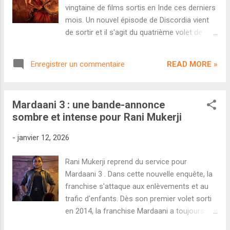
retrouvera Jaaved Jaaferi, Mohammad
vingtaine de films sortis en Inde ces derniers
Samad et Veena Jamkar. Côté technique, les
mois. Un nouvel épisode de Discordia vient
deux chefs opérateurs Nathan Nagaraj et
de sortir et il s'agit du quatrième volet de
Kuldeep Mamania ont déjà collaboré sur
"Pendant ce temps en Inde", format dans
Tumbbad mais également Haider ou encore
lequel on chronique les dernières sorties
Talvar . Découvrons ce premier teaser. Dans
READ MORE »
Enregistrer un commentaire
indiennes. On s'intéresse cette fois-ci aux
la droite lignée de Tumbbad , on semble
films sortis entre août et décembre 2025.
assiste à un nouveau long-...
C'est parti pour un bilan détaillé d'une
Mardaani 3 : une bande-annonce
vingtaine de films : Lokah Chapter 1 , The
sombre et intense pour Rani Mukerji
Bengal Files , Kantara : A Legend ,
Dhurandhar , Bison ...on revient sur tous ces
-
janvier 12, 2026
films et bien d'autres. Pour écouter l'épisode,
il vous suffit de cliquer ici ou de vous rendre
Rani Mukerji reprend du service pour
sur vos plateformes habituelles de
Mardaani 3 . Dans cette nouvelle enquête, la
streaming.
franchise s'attaque aux enlèvements et au
trafic d'enfants. Dès son premier volet sorti
en 2014, la franchise Mardaani a toujours
proposé une héroïne à part dans le paysage