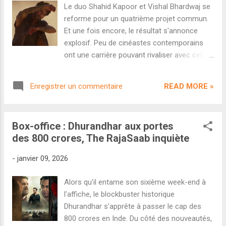
vingt jours de cette nouvelle date. Pour
Le duo Shahid Kapoor et Vishal Bhardwaj se
rappel, Mardaani 3 retrouve Rani Mukerji dans
reforme pour un quatrième projet commun.
le rôle principal et ce nouvel opus sera
Et une fois encore, le résultat s'annonce
réalisé par Abhiraj Minawala. L'actrice Janki
explosif. Peu de cinéastes contemporains
Bodiwala ( Vash , Shaitaan ) tient également
ont une carrière pouvant rivaliser avec celle
un des rôles principaux. Aucune raison
de Vishal Bhardwaj. De sa trilogie
officielle n'a été donnée pour justifier ce
Shakespearienne ( Maqbool , Omkara ,
changement de dernière minute. On peut
READ MORE »
Enregistrer un commentaire
Haider ) en passant par Kaminey ou le très
penser que Yash R...
sous-estimé Pataakha , le réalisateur s'est
forgé un univers agressif, méchant, rempli
Box-office : Dhurandhar aux portes
d'humour noir et de références cinéphiles
des 800 crores, The RajaSaab inquiète
sans jamais pour autant sacrifier la sincérité
et le propos politique fort. C'est donc
-
janvier 09, 2026
forcément un événement de voir Bhardwaj
retrouver le grand écran après huit ans
Alors qu'il entame son sixième week-end à
d'absence. Et pour son retour, il retrouve son
l'affiche, le blockbuster historique
acteur fétiche Shahid Kapoor, ainsi qu'un
Dhurandhar s'apprête à passer le cap des
casting secondaire XXL : Triptii Dimri, Nana
800 crores en Inde. Du côté des nouveautés,
Patekar, Farida Jalal, Disha Patani, Vikrant