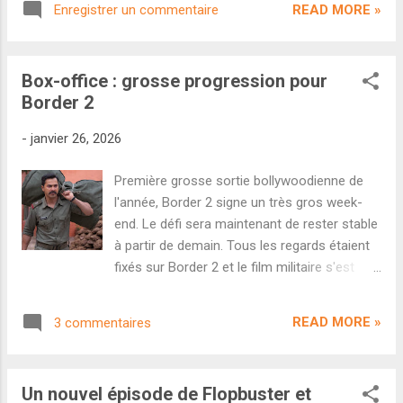
interprété 465 chansons entre 2011 et 2026.
READ MORE »
Enregistrer un commentaire
Dhurandhar - Part 2 . Deux projets
Véritable icône de la musiqu...
monstrueux, ayant une ambition pan-
indienne et qui vont se livrer une bataille
Box-office : grosse progression pour
d'anthologie. Mais un autre clash entre une
Border 2
industrie du Sud et Bollywood vient d'être
annoncé pour le mois de juin. En effet, on
-
janvier 26, 2026
apprend ce matin que la comédie Welcome
to the Jungle sortira le 26 juin au cinéma.
Première grosse sortie bollywoodienne de
Petit problème, un autre film pan-indien avait
l'année, Border 2 signe un très gros week-
déjà été annoncé pour le 26 juin : Dragon de
end. Le défi sera maintenant de rester stable
Prashanth Neel ( K.G.F , Salaar ) avec NTR Jr
à partir de demain. Tous les regards étaient
en tête d'affiche. D'un côté le troisième opus
fixés sur Border 2 et le film militaire s'est
d'une franchise établie à Bollywood, de
montré à la hauteur. Suite du film culte de J.
l'autre un blockbuster d'action télougou
P. Dutta sorti en 1997, ce long-métrage signé
réalisé par un des cinéastes les plus app...
READ MORE »
3 commentaires
Anurag Singh ( Kesari ) repose sur un
cocktail de patriotisme, de propagande et de
nostalgie...tout ce qui fonctionne ces
Un nouvel épisode de Flopbuster et
dernières années. Le démarrage a été