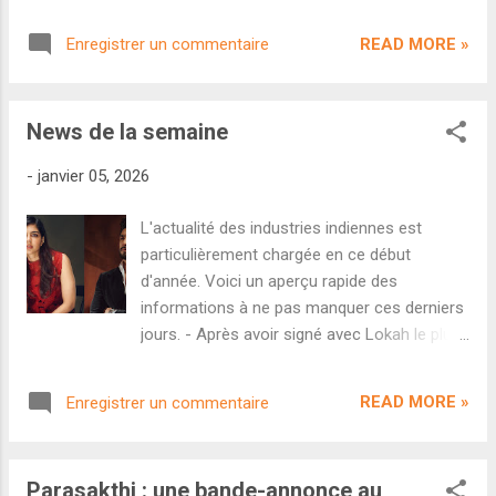
ressemblent au box-office hindi avec un leader
Salmaan. Mais alors quand aurons-nous
indiscutable qui domine depuis exactement 31
droit à la suite de ce fameux Wayfarer
READ MORE »
Enregistrer un commentaire
jours. À l'occasion de son cinquième week-end à
Cinematic Universe ? On a appris hier que le
l'affiche, le thriller d'espionnage Dhurandhar signé
tournage de Lokah...
Aditya Dhar a récolté 33,25 crores et totalise
News de la semaine
désormais 772,25 crores en Inde. On notera que
le film est tombé pour la première fois sous la
-
janvier 05, 2026
barre des 10 crores lors de son 29ème jour...du
jamais vu. Le cap national des 800 crores est
L'actualité des industries indiennes est
désormais la prochaine étape pour Ranveer Singh
particulièrement chargée en ce début
et toute l'équipe du film. Maintien très solide à
d'année. Voici un aperçu rapide des
l'international également avec 280 crores de
informations à ne pas manquer ces derniers
recette pour un total brut mondial de 1206,25
jours. - Après avoir signé avec Lokah le plus
crores . C'est bien évidemment un BLOCKBUSTER
gros succès de l'histoire du cinéma
HISTORIQUE . Démarrage correct pour le biopic
malayalam, Kalyani Priyadarshan s'apprête à
militaire Ikkis réalisé par Sriram Raghavan. De...
READ MORE »
Enregistrer un commentaire
faire ses débuts à Bollywood. En effet, on
apprend via le journaliste Rahul Raut que
l'actrice vient de décrocher le rôle féminin
Parasakthi : une bande-annonce au
principal aux côtés des Ranveer Singh avec