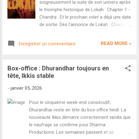
soigneusement la suite de son univers après
de 27 coupes au montage final et accorde
le triomphe historique de Lokah : Chapter 1 -
au film une classification A (réservé aux
Chandra . Et le prochain volet a déjà une date
adultes) alors que les producteurs étaient
de sortie. Dès l'annonce de Lokah : Chapter 1
certains d'obtenir un U/A 16+ (accord
- Chandra , l'acteur et producteur Dulquer
parental, déconseillé aux moins de 16 ans)
Salmaan était très clair : il s'agissait du
une fois les coupes effectuées. Les
READ MORE »
Enregistrer un commentaire
lancement d'une saga de cinq films déjà
producteurs ont immédiatement fait appel
soigneusement préparée par le réalisateur
auprès de la Haute Cour de Madras. Ils af...
Dominic Arun. Sorti comme un outsider
Box-office : Dhurandhar toujours en
prenant de gros risques, le film a bénéficié
tête, Ikkis stable
d'un bouche-à-oreille prodigieux avant de
devenir le plus gros succès commercial de
-
janvier 05, 2026
l'histoire du cinéma malayalam. Très
logiquement, la mise en chanter des deux
Pour le cinquième week-end consécutif,
volets suivants a été confirmée dans la
Dhurandhar reste en tête du box-office hindi. La
foulée. On sait que Lokah : Chapter 2 sera
nouveauté Ikkis démarre correctement tandis que
consacré au personnage incarné par Tovino
le naufrage se confirme pour Dharma
Thomas tandis que Lokah : Chapter 3
Productions. Les semaines passent et se
s'intéressera à celui joué par Dulquer