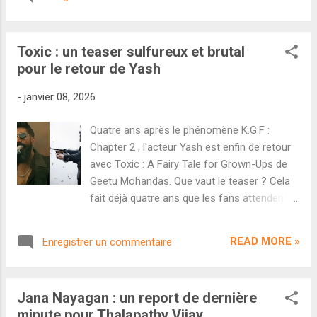
pour vous. Le film historique et politique de
Sudha Kongara bénéficie d'une sortie plutôt
large en France avec plus de 65 écrans
Toxic : un teaser sulfureux et brutal
annoncés. La liste des horaires de province
pour le retour de Yash
vient d'être mise à jour et complétée avec de
nombreuses séances ce week-end mais
-
janvier 08, 2026
également le week-end prochain. Pour
toutes les salles en région parisienne,
Quatre ans après le phénomène K.G.F :
rendez-vous sur les pages réseaux sociaux
Chapter 2 , l'acteur Yash est enfin de retour
du distributeur ou sur les sites de vos
avec Toxic : A Fairy Tale for Grown-Ups de
cinémas habituels. Paraskthi est distribué
Geetu Mohandas. Que vaut le teaser ? Cela
par Friday Entertainment. N'hésitez pas à
fait déjà quatre ans que les fans attendent
partager vos avis sur le site si vous avez
impatiemment de retrouver Yash sur grand
l'occasion de voir le film.
écran. Après avoir livré coup sur coup deux
READ MORE »
Enregistrer un commentaire
blockbusters historiques avec la saga K.G.F ,
celui qu'on surnomme "Rocking Star" revient
enfin avec Toxic : A Fairy Tale for Grown-Ups
Jana Nayagan : un report de dernière
réalisé par la cinéaste Geetu Mohandas (
minute pour Thalapathy Vijay
Liar's Dice , Moothon ). Côté casting, on