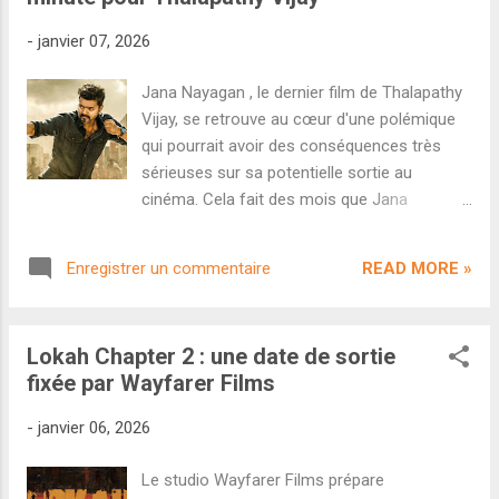
retrouvera également Kiara Advani,
-
janvier 07, 2026
Nayanthara, Huma Qureshi, Rukmini Vasanth
et Tara Sutaria. Un projet pan-indien très
Jana Nayagan , le dernier film de Thalapathy
coûteux qui fait partie des potentiels plus
Vijay, se retrouve au cœur d'une polémique
gros blockbusters de l'année. Et pour fêter
qui pourrait avoir des conséquences très
comme il se doit les 40 ans de Yash
sérieuses sur sa potentielle sortie au
aujourd'hui, le studio KVN Productions nous
cinéma. Cela fait des mois que Jana
dévoile un teaser sulfureux, provocateur et
Nayagan a été annoncé comme étant la
violent qui risque de faire couler beaucoup
grosse sortie du Pongal 2026. Un
d'encre. À l'image du teaser d'annonce, Toxic
READ MORE »
Enregistrer un commentaire
blockbuster à très gros budget, les adieux de
joue la carte de...
Thalapathy Vijay avant de se consacrer
uniquement à sa carrière politique, un
Lokah Chapter 2 : une date de sortie
marketing démentiel...tous les éléments
fixée par Wayfarer Films
semblaient présents pour assister à un des
plus gros succès de l'histoire de Kollywood.
-
janvier 06, 2026
Mais c'était sans compter sur le CBFC
(Censor Board of Film Certification). D'après
Le studio Wayfarer Films prépare
la presse locale, le CBFC a exigé pas moins