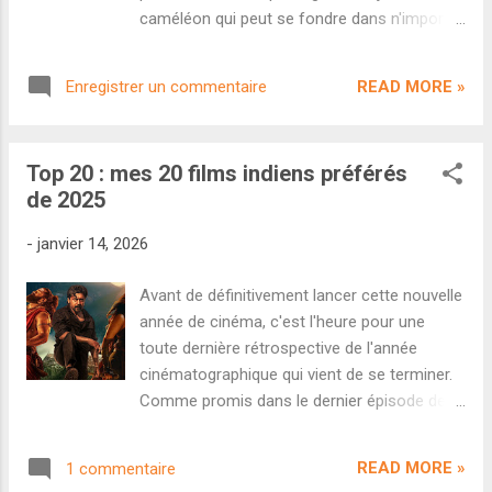
semaine) que sur le marché tamoul (tout
caméléon qui peut se fondre dans n'importe
juste 1,06 crores). La popularité pan-indienne
quel rôle et registre, Dhanush a vécu une
de Prabhas a pris du plomb dans l'aile avec
année 2025 sous le signe du cinéma pan-
cet échec. De son côté, Dhurandhar continue
READ MORE »
Enregistrer un commentaire
indien puisqu'il a tourné pour le cinéma
de ralentir tranquillement sans pour autant
télougou ( Kuberaa ), tamoul ( Idli Kadai ) et
amo...
hindi ( Tere Ishk Mein ). L'acteur se prépare
Top 20 : mes 20 films indiens préférés
désormais à une nouvelle année
de 2025
extrêmement prometteuse. Son premier
projet prévu pour cet été portait le nom de
-
janvier 14, 2026
code D54 . On connait désormais son titre
officiel : Kara . Le film est réalisé par Vignesh
Avant de définitivement lancer cette nouvelle
Raja, à qui l'on doit l'excellent Por Thozhil, et
année de cinéma, c'est l'heure pour une
compte également à son casting Mamitha
toute dernière rétrospective de l'année
Baiju et Jayaram. L'album sera composé par
cinématographique qui vient de se terminer.
G. V. Prakash Kumar. Découvrons le tout
Comme promis dans le dernier épisode de
premier teaser du projet. On retrouve avec
Discordia, voici ma liste des 20 films indiens
plaisir le style sombre et torturé de Vignesh
qui ont marqué l'année 2025 à mes yeux. Un
Raja. Le cinéaste semble avoir créé une
READ MORE »
1 commentaire
gros tri a été nécessaire puisque l'année