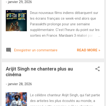
-
janvier 29, 2026
un article publié cette semaine par le site
Pinkvilla, aucun remplaçant sérieux n'a été
Deux nouveaux films indiens débarquent sur
envisagé suite au départ de Ranveer Singh.
les écrans français ce week-end alors que
Plus encore, Farhan Akhtar a décidé de
Parasakthi prolonge pour une semaine
relancer un autre projet auquel il tient
supplémentaire. C'est l'heure du point sur les
particulièrement : Jee Le Zara . Annoncé en
sorties en France. Mardaani 3 réalisé par
2021 comme un Zindagi Na Milegi Dobara au
Abhiraj Minawala L'inspectrice Shivani Shivaji
féminin, Jee Le Zara était censé être un road
Roy est de retour pour une troisième
movie mettant en scène Alia Bhatt, Priyanka
READ MORE »
Enregistrer un commentaire
enquête choc. Yash Raj Films prolonge sa
Chopra et Katrina Kaif. Suite à pl...
franchise avec Rani Mukerji avec ce
Mardaani 3 réalisé par Abiraj Minawala. Les
Arijit Singh ne chantera plus au
séances seront en vostfr, essentiellement
cinéma
concentrées en région parisienne avec
comme exception le Pathé Madeleine de
-
janvier 28, 2026
Marseille ce samedi en fin d'après-midi. Le
film est distribué par Friday Entertainment.
Le célèbre chanteur Arijit Singh, qui fait partie
Gandhi Talks de Kishor Pandurang Belekar
des artistes les plus écoutés au monde, a
C'est probablement un des projets les plus