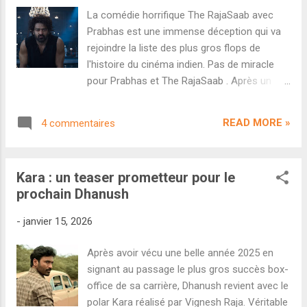
sortie de Border 2 . Il ne s'agit pas des
La comédie horrifique The RajaSaab avec
images dévoilées lors de la scène post-
Prabhas est une immense déception qui va
générique du premier film mais bien d'un tout
rejoindre la liste des plus gros flops de
nouveau teaser préparé par Aditya Dhar.
l'histoire du cinéma indien. Pas de miracle
L'idée est bien évidemment de profiter de la
pour Prabhas et The RajaSaab . Après un
première grosse sortie bollywoodienne de
démarrage élevé (62,90 crores entre les
l'année pour bénéficier d'une large campagne
avant-premières de jeudi soir et sa journée
promotionnelle. Autre information
READ MORE »
4 commentaires
de vendredi) le film n'a cessé de chuter et
importante...
s'est totalement planté en semaine. Au final,
le film réalisé par Maruthi a récolté 130,25
Kara : un teaser prometteur pour le
crores en une semaine. Et à en croire le
prochain Dhanush
rythme affiché en semaine, il n'ira pas au-
delà de 160-180 crores en bout de course.
-
janvier 15, 2026
Un véritable DÉSASTRE industriel pour un
long-métrage qui a coûté entre 400-450
Après avoir vécu une belle année 2025 en
crores à produire. Notons au passage que le
signant au passage le plus gros succès box-
film a été totalement rejeté tant sur le
office de sa carrière, Dhanush revient avec le
marché hindi (moins 22 crores sur la
polar Kara réalisé par Vignesh Raja. Véritable