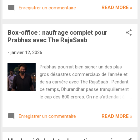
bollywoodien. Une super-flic au féminin qui
READ MORE »
Enregistrer un commentaire
s'attaque à des criminels incarnant
généralement de gros problèmes qui
frappent la société indienne. Le premier volet
Box-office : naufrage complet pour
parlait du trafic humain et de la prostitution.
Prabhas avec The RajaSaab
Le second abordait frontalement la question
des agressions sexuelles. Et ce troisième
-
janvier 12, 2026
opus s'attaque désormais au trafic d'enfants
(sujet abordé récemment par la saison 3 de
Prabhas pourrait bien signer un des plus
Delhi Crime dont vous pouvez retrouver ma
gros désastres commerciaux de l'année et
critique ici ). Mardaani 3 est réalisé par
de sa carrière avec The RajaSaab . Pendant
Abhiraj Minawala, assistant chez Yash Raj
ce temps, Dhurandhar passe tranquillement
Films depuis Rocket Singh . Rani Mukerji
le cap des 800 crores. On ne s'attendait à
reprend le rôle principal et elle fera face à
rien mais la déception est tout de même de
Mallika Prasad dans le rôle de l'antagoniste.
mise pour la comédie horrifique The
Découvrons la bande-annonce. Cette bande-
READ MORE »
Enregistrer un commentaire
RajaSaab de Maruthi avec Prabhas en tête
annonce s'inscrit dans la dro...
d'affiche. Prévu comme un projet rapide au
budget modéré, le film a été totalement