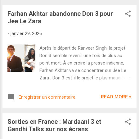
le Sud de l...
stabilité n'a clairement pas été au rendez-
Farhan Akhtar abandonne Don 3 pour
vous une fois le jour férié dépassé. Une
Jee Le Zara
première chute mardi (20 cr) avant de plus
grosses chutes mercredi (13 cr) et jeudi
-
janvier 29, 2026
(11,25 cr). En résulte une semaine qui s'élève
à 224,25 crores en Inde. Un score positif
Après le départ de Ranveer Singh, le projet
mais qui doit être relativisé. Tout d'abord,
Don 3 semble revenir une fois de plus au
Koimoi a fixé le budget définitif du film à 275
point mort. À en croire la presse indienne,
crores. Autrement dit, il y a encore du
Farhan Akhtar va se concentrer sur Jee Le
chemin à faire avant d'être rentable. D'autant
Zara . Don 3 est-il le projet le plus maudit du
les grosses chutes en semaine confirment
cinéma hindi ? Teasé dès le plan final de Don
deux points : il y a bien eu des "corporate
2 en 2011, le projet n'a cessé d'être
bookings" sur le week-end et le film ne
READ MORE »
Enregistrer un commentaire
repoussé, réécrit et annulé ces quinze
pourra clairement pas vise...
dernières années. À quelques semaines à
peine du début du tournage, Ranveer Singh a
Sorties en France : Mardaani 3 et
finalement quitté le projet et le réalisateur
Gandhi Talks sur nos écrans
Farhan Akhtar semble résigné à ce que la
suite ne se fasse pas tout de suite. D'après