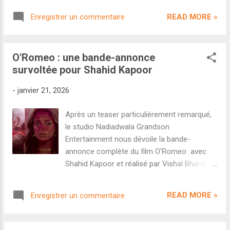
l'independence Day en août, une sortie en
l'industrie attendait une première grosse
septembre comme Jawan ou encore la
READ MORE »
Enregistrer un commentaire
sortie pour lancer l'année. C'est désormais
période de Noël... C'est finalement à Noël
chose faite avec le film de guerre Border 2
que...
réalisé par Anurag Singh qui met en scène
O'Romeo : une bande-annonce
Sunny Deol, Varun Dhawan, Diljit Dosanjh et
survoltée pour Shahid Kapoor
Ahan Shetty. Suite du blockbuster de J. P.
Dutta sorti en 1997, ce film tente de faire
-
janvier 21, 2026
exactement comme Gadar 2 : capitaliser sur
la nostalgie et le patriotisme pour donner
Après un teaser particulièrement remarqué,
l'illusion que Sunny Deol a encore une
le studio Nadiadwala Grandson
carrière. Le film a bénéficié de pré-ventes
Entertainment nous dévoile la bande-
solides (12,50 crores au total). On s'attend à
annonce complète du film O'Romeo avec
un démarrage aux alentours de 30-35 crores
Shahid Kapoor et réalisé par Vishal Bhardwaj.
malgré un démarrage correct sans être
Un peu moins de deux semaines après un
flamboyant aux séances du matin (20% de
premier teaser fou particulièrement
moyenne d'occupation). Son budget est
READ MORE »
Enregistrer un commentaire
remarqué, le studio Nadiadwala Grandson
estimé à 200-250 crores, il va donc d...
Entertainment passe la vitesse supérieure
pour le marketing du film O'Romeo qui