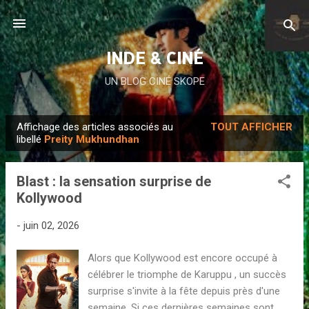
Accéder au contenu principal
INDE & CINÉ
UN BLOG CINÉ SKOPE
Affichage des articles associés au
TOUT AFFICHER
A
libellé
Preity Mukhundhan
r
t
Blast : la sensation surprise de
i
Kollywood
c
l
-
juin 02, 2026
e
Alors que Kollywood est encore occupé à
s
célébrer le triomphe de Karuppu , un succès
surprise s'invite à la fête depuis près d'une
semaine. Si ces dernières semaines sont