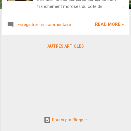
franchement moroses du côté de
Bollywood, les industries du Sud enchaînent
les succès. Kuruppu est de très loin le plus
READ MORE »
Enregistrer un commentaire
gros succès tamoul de l'année, Drishyam 3
cartonne à Mollywood, et un invité inattendu
s'est invité à la fête. En effet, le film d'action
AUTRES ARTICLES
Blast vient s'ajouter à la liste des succès de
l'année pour Kollywood. Mais la spécificité de
Blast , c'est sa nature de petit film sur lequel
personne ne pariait. Réalisé par le débutant
Subash K. Raj, ce long-métrage a couté la
somme dérisoire de 15 crores (coûts
marketing inclus). Le film est porté par un
casting de talent : Arjun, Abhirami et Preity
Mukhundhan...mais là encore, aucune
superstar en vue. Notons au passage qu'il
s'agit du tout premier album tamoul
Fourni par Blogger
composé par Ravi Basrur, compositeur