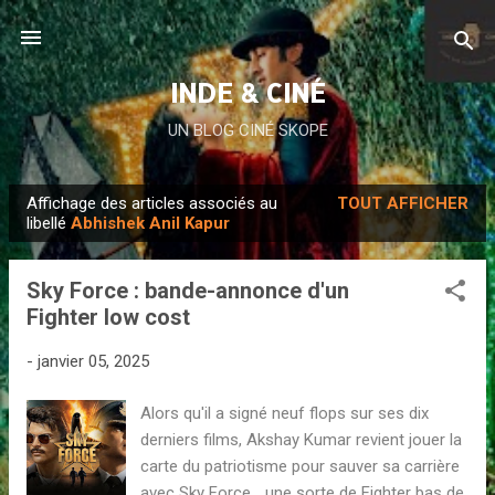
Accéder au contenu principal
INDE & CINÉ
UN BLOG CINÉ SKOPE
Affichage des articles associés au
TOUT AFFICHER
A
libellé
Abhishek Anil Kapur
r
t
Sky Force : bande-annonce d'un
i
Fighter low cost
c
l
-
janvier 05, 2025
e
Alors qu'il a signé neuf flops sur ses dix
s
derniers films, Akshay Kumar revient jouer la
carte du patriotisme pour sauver sa carrière
avec Sky Force ...une sorte de Fighter bas de