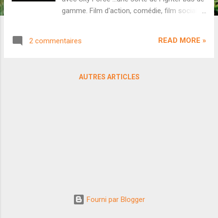
gamme. Film d'action, comédie, film social
ou même blockbuster historique : rien ne
marche pour Akshay Kumar ces dernières
READ MORE »
2 commentaires
années. En trois ans, l'acteur a sorti pas
moins de neuf flops ou désastres
commerciaux au box-office. C'est donc
AUTRES ARTICLES
logiquement qu'il tente de raviver sa carrière
avec une stratégie qui l'a déjà sauvé par le
passé, à savoir du bon gros cinéma de
propagande nationaliste. Sky Force est un
film d'action suivant des pilotes de l'armée
indienne préparant une attaque contre le
Pakistan (comme c'est original). Au casting,
on retrouve également Sara Ali Khan, Nimrat
Kaur et le débutant Veer Pahariya. Que vaut
la bande-annonce ? L'année dernière,
exactement pour la même période, sortait
Fourni par Blogger
sur les écrans Fighter . Le film était rempli de