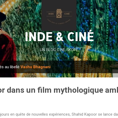
Accéder au contenu principal
INDE & CINÉ
UN BLOG CINÉ SKOPE
és au libellé
Vashu Bhagnani
r dans un film mythologique amb
jours en quête de nouvelles expériences, Shahid Kapoor se lance da