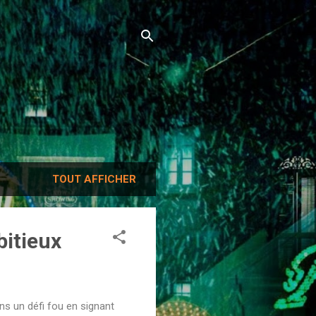
TOUT AFFICHER
itieux
ns un défi fou en signant