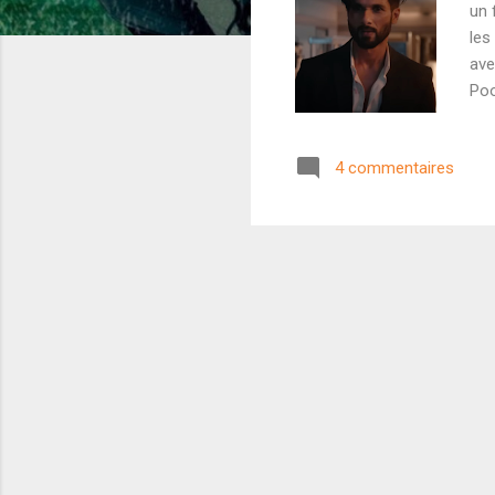
un 
les
ave
Poo
En 
d'u
4 commentaires
de 
Ava
pré