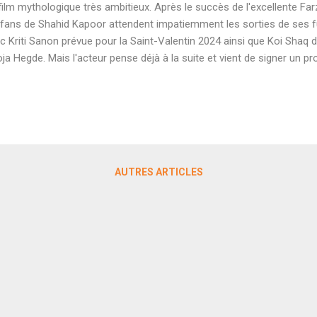
film mythologique très ambitieux. Après le succès de l'excellente F
 fans de Shahid Kapoor attendent impatiemment les sorties de ses f
c Kriti Sanon prévue pour la Saint-Valentin 2024 ainsi que Koi Sha
ja Hegde. Mais l'acteur pense déjà à la suite et vient de signer un pr
effet, on vient d'apprendre par le journaliste Himesh Mankad que l'act
n film mythologique très coûteux et surtout très ambitieux. Le projet
titre mais il sera produit par Vashu Bhagnani et réalisé par le cinéas
ne Srimannarayana ). On ne sait pas encore la nature exacte du pro
cise que Shahid Kapoor incarnera une relecture d'un célèbre personn
AUTRES ARTICLES