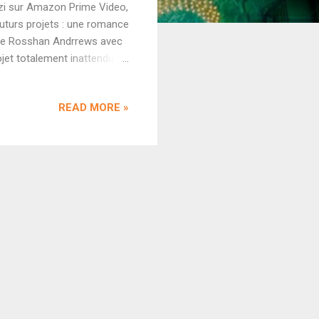
arzi sur Amazon Prime Video,
uturs projets : une romance
q de Rosshan Andrrews avec
ojet totalement inattendu.
eur sera en tête d'affiche
 en question n'a pas encore
READ MORE »
te kannada Sachin Ravi (
jet, cependant Mankad
age du Mahabharata. ...