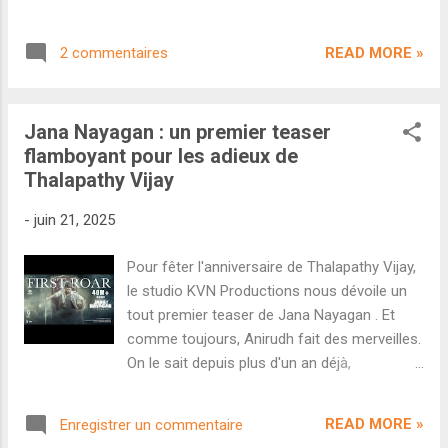
parental, déconseillé aux moins de 16 ans)
cinéma tamoul Thalapathy Vijay fera ses
une fois les coupes effectuées. Les
adieux au septième art pour se consacrer
producteurs ont immédiatement fait appel
READ MORE »
2 commentaires
entièrement à sa carrière politique. Une
auprès de la Haute Cour de Madras. Ils af...
dernière danse extrêmement attendue par
les innombrables fans de l'acteur. Réalisé par
Jana Nayagan : un premier teaser
H. Vinoth, Jana Nayagan compte également
flamboyant pour les adieux de
à son casting Pooja Hegde, Prakash Raj ainsi
Thalapathy Vijay
que Bobby Deol dans le rôle de l'antagoniste.
Le long-métrage est librement adapté du film
-
juin 21, 2025
télougou Bhagavanth Kesari sorti en 2023.
L'album est composé par Anirudh et le
Pour fêter l'anniversaire de Thalapathy Vijay,
marketing intensif du film a d'ailleurs
le studio KVN Productions nous dévoile un
beaucoup reposé sur les chansons. À moins
tout premier teaser de Jana Nayagan . Et
d'une semaine de la sortie en salle, c'est
comme toujours, Anirudh fait des merveilles.
l'heure de découvrir la bande-annonce de cet
On le sait depuis plus d'un an déjà,
adieu festif au cinéma. On aurait adoré voir
Thalapathy Vijay arrête le cinéma avec son
Thalapathy Vijay faire ses adieux chez un de
soixante-neuvième long-métrage en carrière
ses collaborateurs réguliers (L...
READ MORE »
Enregistrer un commentaire
pour se lancer en politique. Le futur leader du