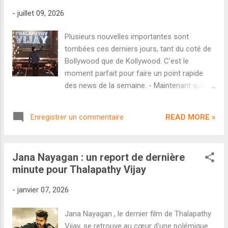
adieux de Thalapathy Vijay au cinéma aura
-
juillet 09, 2026
bien droit à une sortie digne de ce nom.
Notons que le film aura un montage
Plusieurs nouvelles importantes sont
différent de celui qui a fuité en ligne en début
tombées ces derniers jours, tant du coté de
d'année. Jana Nayagan sort en France dans
Bollywood que de Kollywood. C'est le
plus de 75 salles. On ne peut que saluer
moment parfait pour faire un point rapide
l'effort, d'autant que les séances hors région
des news de la semaine. - Maintenant que
parisienne étaient très rares ces derniers
tous les accords de distribution sont signés,
mois. Distribué par 180 Entertainment.
Ramayana : Part One peut intensifier son
READ MORE »
Enregistrer un commentaire
marketing. On apprend ainsi via Variety India
que la toute première bande-annonce du film
de Nitesh Tiwari sera dévoilée ce 18 juillet
Jana Nayagan : un report de dernière
lors d'une grande conférence tenue à
minute pour Thalapathy Vijay
Mumbai. S'il est extrêmement rare de voir
des blockbusters indiens dévoiler une bande-
-
janvier 07, 2026
annonce aussi tôt (environ 4 mois avant la
sortie en salle), ce temps sera crucial pour
Jana Nayagan , le dernier film de Thalapathy
mieux vendre le projet à l'international.
Vijay, se retrouve au cœur d'une polémique