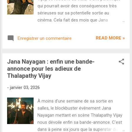
Notons que plusieurs membres du castin
qui pourrait avoir des conséquences très
seront présents à Mumbai le 18, notamment
sérieuses sur sa potentielle sortie au
Ranbir Kapoor, Sai Pallavi, Rakul Preet Singh
cinéma. Cela fait des mois que Jana
et Kunal Kapoor. On ignore en revanche si
Nayagan a été annoncé comme étant la
Yash pourra se libérer puisque l'acteur se
grosse sortie du Pongal 2026. Un
consacre à la promotion de son film Toxic
READ MORE »
Enregistrer un commentaire
blockbuster à très gros budget, les adieux de
qui sort en août. - Quel sera le prochain film
Thalapathy Vijay avant de se consacrer
d...
uniquement à sa carrière politique, un
Jana Nayagan : enfin une bande-
marketing démentiel...tous les éléments
annonce pour les adieux de
semblaient présents pour assister à un des
Thalapathy Vijay
plus gros succès de l'histoire de Kollywood.
Mais c'était sans compter sur le CBFC
-
janvier 03, 2026
(Censor Board of Film Certification). D'après
la presse locale, le CBFC a exigé pas moins
À moins d'une semaine de sa sortie en
de 27 coupes au montage final et accorde
salles, le blockbuster événement Jana
au film une classification A (réservé aux
Nayagan mettant en scène Thalapathy Vijay
adultes) alors que les producteurs étaient
nous dévoile enfin sa bande-annonce. C'est
certains d'obtenir un U/A 16+ (accord
dans à peine six jours que la superstar du