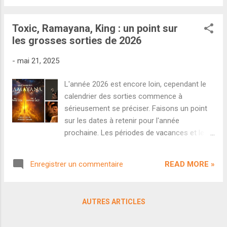
parti de gauche Tamilaga Vettri Kazhagam
tire sa révérence avec Jana Nayagan ,
Toxic, Ramayana, King : un point sur
blockbuster politique réalisé par H. Vinoth (
les grosses sorties de 2026
Theeran Adhigaaram Ondru , Thunivu ).
Comme souvent pour les récents films du
-
mai 21, 2025
Thalapathy, c'est le génie Anirudh
Ravichander qui s'occupe de la bande-
L'année 2026 est encore loin, cependant le
originale. Côté casting on retrouvera
calendrier des sorties commence à
également Pooja Hegde, Bobby Deol,
sérieusement se préciser. Faisons un point
Gautham Vasudev Menon ou encore
sur les dates à retenir pour l'année
Prakash Raj. Si le film ne sortira pas en salles
prochaine. Les périodes de vacances et les
avant le 9 janvier 2026, le studio KVN
jours fériés sont toujours particulièrement
Productions nous dévoile un tout premier
recherchés par les studios indiens lorsqu'il
teaser afin de fêter les 51 ans de la
READ MORE »
Enregistrer un commentaire
s'agit de sortir leurs gros projets en salles.
superstar du peuple. Il est évident que les
C'est donc logiquement que les dates
fans ont des attentes démesurées
importantes de l'année 2026 sont déjà
concernant Jan...
AUTRES ARTICLES
presque toutes réservées. Entre annonces
officielles et rumeurs persistantes, voici un