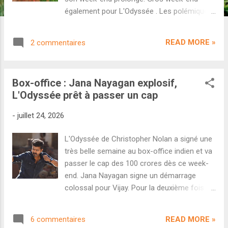
également pour L'Odyssée . Les polémiques,
la censure, les reports, le film posté en ligne,
le manque de promo, les critiques très
READ MORE »
2 commentaires
mitigées...rien n'a pu arrêter Jana Nayagan et
surtout le star power de Thalapathy Vijay
pour ses adieux au cinéma. Après un
Box-office : Jana Nayagan explosif,
démarrage canon jeudi (42,70 cr), le film a
L'Odyssée prêt à passer un cap
chuté vendredi (21,15 cr) avant de
progresser à nouveau samedi (28,90 cr) et
-
juillet 24, 2026
dimanche (32 cr). En résulte un premier
week-end national de 124,75 crores .
L'Odyssée de Christopher Nolan a signé une
Rappelons qu'un seul film tamoul ( Karuppu )
très belle semaine au box-office indien et va
avait passé le cap des 100 crores cette
passer le cap des 100 crores dès ce week-
année alors que Jana Nayagan l'a fait sans
end. Jana Nayagan signe un démarrage
forcer sur le week-end. À l'international, le
colossal pour Vijay. Pour la deuxième fois
long-métrage signé H. Vinoth a récolté 71,50
consécutive, Christopher Nolan va passer le
crores pour un total brut mondial de 217,48
cap des 100 crores au box-office indien. Et si
crores . C'est le 9ème film de la carrière de
READ MORE »
6 commentaires
Oppenheimer avait terminé sa course