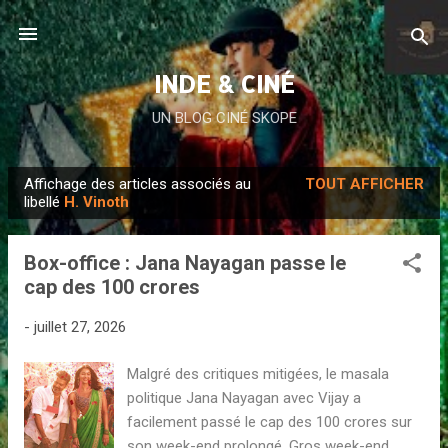
Accéder au contenu principal
INDE & CINÉ
UN BLOG CINÉ SKOPE
Affichage des articles associés au
TOUT AFFICHER
A
libellé
H. Vinoth
r
t
Box-office : Jana Nayagan passe le
i
cap des 100 crores
c
l
-
juillet 27, 2026
e
Malgré des critiques mitigées, le masala
s
politique Jana Nayagan avec Vijay a
facilement passé le cap des 100 crores sur
son week-end prolongé. Gros week-end