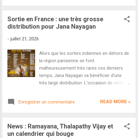
Vijay à passer les 200 crores de score
indienne sur un total de 131,73 crores,
mondial. Parmi...
L'Odyssée devrait faire encore mieux. Le
Sortie en France : une très grosse
blockbuster mythologique s'est très bien
distribution pour Jana Nayagan
maintenu en semaine et totalise 90,30
crores en sept jours. Les 100 crores seront
-
juillet 21, 2026
passés dès demain et L'Odyssée deviendra
ainsi le premier film hollywoodien de 2026 à
Alors que les sorties indiennes en dehors de
passer ce cap en Inde. La progression de
la région parisienne se font
son deuxième week-end décidera du score
malheureusement très rares ces derniers
final que pourra viser le film mais l'absence
temps, Jana Nayagan va bénéficier d'une
de concurrence majeure dans le Nord de
très large distribution. L'occasion de célébrer
l'Inde jouera forcément en sa faveur. Du côté
une dernière fois Tahalapathy Vijay sur grand
des anciennes sorties bollywoodiennes, la
écran. Jana Nayagan de H. Vinoth Censuré,
comédie familiale Dhamaal 4 chute en
READ MORE »
Enregistrer un commentaire
maintes fois repoussé, obligé d'aller de
deuxième semaine avec un score de 40,65
procès en procès, leaké sur internet... Jana
crores pou...
Nayagan aura probablement été un des
News : Ramayana, Thalapathy Vijay et
blockbusters les plus maudits de l'histoire du
un calendrier qui bouge
cinéma tamoul. Mais le film qui marque les