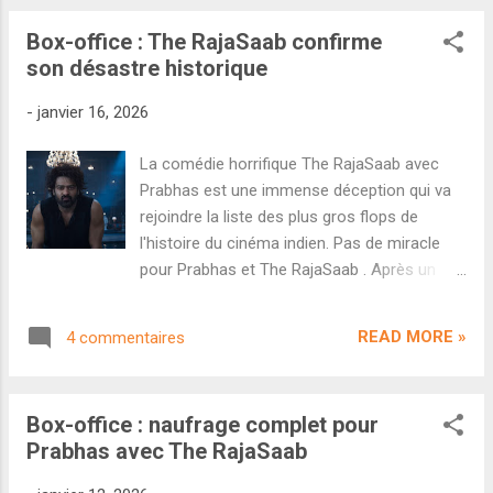
Mardaani 3 réalisé par Abiraj Minawala. Les
Box-office : The RajaSaab confirme
séances seront en vostfr, essentiellement
son désastre historique
concentrées en région parisienne avec
comme exception le Pathé Madeleine de
-
janvier 16, 2026
Marseille ce samedi en fin d'après-midi. Le
film est distribué par Friday Entertainment.
La comédie horrifique The RajaSaab avec
Gandhi Talks de Kishor Pandurang Belekar
Prabhas est une immense déception qui va
C'est probablement un des projets les plus
rejoindre la liste des plus gros flops de
intrigants de ce début d'année. Le cinéaste
l'histoire du cinéma indien. Pas de miracle
marathi Kishor Pandurang Belekar réunit un
pour Prabhas et The RajaSaab . Après un
casting prestigieux venu de Kollywood avec
démarrage élevé (62,90 crores entre les
Vijay Sethupathi, Aditi Rao Hydari et Arvind
avant-premières de jeudi soir et sa journée
Swamy. Le tout pour un film muet, porté par
READ MORE »
4 commentaires
de vendredi) le film n'a cessé de chuter et
un album magnifique signé du maestro A. R.
s'est totalement planté en semaine. Au final,
Rahm...
le film réalisé par Maruthi a récolté 130,25
Box-office : naufrage complet pour
crores en une semaine. Et à en croire le
Prabhas avec The RajaSaab
rythme affiché en semaine, il n'ira pas au-
delà de 160-180 crores en bout de course.