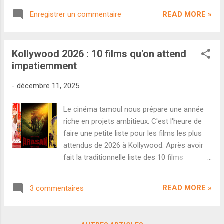
l'occasion de voir le film.
Kongara est de retour avec un nouveau film
READ MORE »
Enregistrer un commentaire
social inspiré de faits réels. Cette fois-ci, elle
se penche sur les émeutes ayant eu lieu au
Tamil Nadu en 1965 lorsque le hindi a été
Kollywood 2026 : 10 films qu'on attend
déclaré comme étant la langue nationale en
impatiemment
Inde. Des émeutes ayant reçu une réponse
extrêmement brutal de la part du
-
décembre 11, 2025
gouvernement centralisé. Parasakthi peut
compter sur un beau casting avec
Le cinéma tamoul nous prépare une année
notamment Sivakarthikeyan, Sreeleela ou
riche en projets ambitieux. C'est l'heure de
encore Ravi Mohan. La bande-originale du
faire une petite liste pour les films les plus
film est composée par G. V. Prakash Kumar.
attendus de 2026 à Kollywood. Après avoir
Parasakthi sort le 10 janvier 2026, à
fait la traditionnelle liste des 10 films
l'occasion du Pongal. Une fois encore, Sudha
bollywoodiens qu'on attend le plus pour 2026
Kongara déploie un cinéma intelligent,
, c'est l'heure de faire le même bilan pour
engagé et très puissant sur le plan
READ MORE »
3 commentaires
Kollywood. Là encore, la sélection alterne
émotionnel. Cette bande-annonce tient
entre grosses machines commerciales,
parfaitement toutes les promesses du
cinéma de genre et film d'auteur. Et là
synopsis. On a des enjeux c...