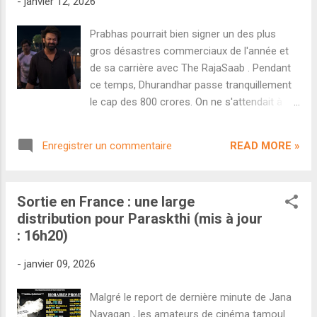
-
janvier 12, 2026
Un véritable DÉSASTRE industriel pour un
long-métrage qui a coûté entre 400-450
Prabhas pourrait bien signer un des plus
crores à produire. Notons au passage que le
gros désastres commerciaux de l'année et
film a été totalement rejeté tant sur le
de sa carrière avec The RajaSaab . Pendant
marché hindi (moins 22 crores sur la
ce temps, Dhurandhar passe tranquillement
semaine) que sur le marché tamoul (tout
le cap des 800 crores. On ne s'attendait à
juste 1,06 crores). La popularité pan-indienne
rien mais la déception est tout de même de
de Prabhas a pris du plomb dans l'aile avec
mise pour la comédie horrifique The
cet échec. De son côté, Dhurandhar continue
READ MORE »
Enregistrer un commentaire
RajaSaab de Maruthi avec Prabhas en tête
de ralentir tranquillement sans pour autant
d'affiche. Prévu comme un projet rapide au
amo...
budget modéré, le film a été totalement
Sortie en France : une large
remanié en cours de route pour être un
distribution pour Paraskthi (mis à jour
blockbuster pan-indien au budget démesuré
: 16h20)
(on parle de 400-450 crores). Problème : le
marketing catastrophique n'a pas créé de
-
janvier 09, 2026
buzz au-delà des fans de Prabhas et les
critiques désastreuses n'ont pas aidé. En
Malgré le report de dernière minute de Jana
résulte un week-end en chute libre. Après
Nayagan , les amateurs de cinéma tamoul