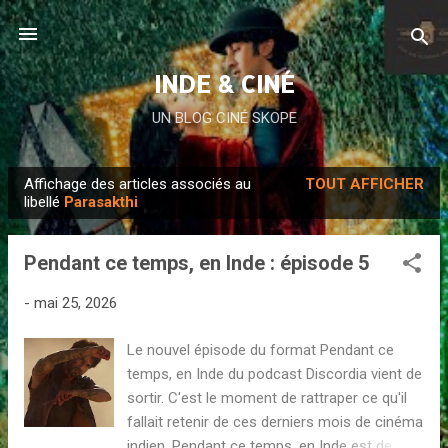
Accéder au contenu principal
INDE & CINÉ
UN BLOG CINÉ SKOPE
Affichage des articles associés au
TOUT AFFICHER
A
libellé
Parasakthi
r
t
Pendant ce temps, en Inde : épisode 5
i
c
-
mai 25, 2026
l
Le nouvel épisode du format Pendant ce
e
temps, en Inde du podcast Discordia vient de
s
sortir. C'est le moment de rattraper ce qu'il
fallait retenir de ces derniers mois de cinéma
indien. Pendant ce temps, en Inde est de