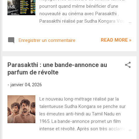
avoir récolté 62,90 crores entre les avant-
pourront quand même bénéficier d'une
premières de jeudi soir et vendredi, le film a
nouveauté au cinéma avec Parasakthi .
dégringolé samedi (26 crores) et dimanche
Parasakthi réalisé par Sudha Kongara Vous
(19,10 crores). Avec 108 crores , le score
voulez bien lancer l'année de cinéma et fêter
national est tout sauf rassurant. D'autant
le Pongal sur grand écran ? Parasakthi est là
que son score hindi (15,75 crores) est
READ MORE »
Enregistrer un commentaire
pour vous. Le film historique et politique de
catastrophique...
Sudha Kongara bénéficie d'une sortie plutôt
large en France avec plus de 65 écrans
Parasakthi : une bande-annonce au
annoncés. La liste des horaires de province
parfum de révolte
vient d'être mise à jour et complétée avec de
nombreuses séances ce week-end mais
-
janvier 04, 2026
également le week-end prochain. Pour
toutes les salles en région parisienne,
Le nouveau long-métrage réalisé par la
rendez-vous sur les pages réseaux sociaux
talentueuse Sudha Kongara se penche sur
du distributeur ou sur les sites de vos
les émeutes anti-hindi au Tamil Nadu en
cinémas habituels. Paraskthi est distribué
1965. La bande-annonce promet un film
par Friday Entertainment. N'hésitez pas à
intense et révolté. Après son très acclamé
partager vos avis sur le site si vous avez
Soorarai Pottru , la réalisatrice Sudha