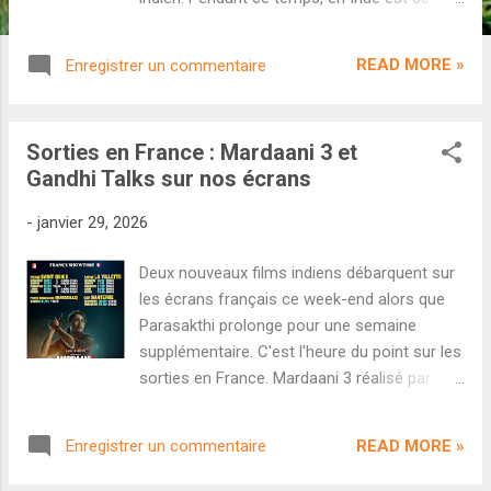
retour pour un cinquième épisode.
L'occasion pour nous de revenir sur la
READ MORE »
Enregistrer un commentaire
campagne politique de Thalapathy Vijay ainsi
que sur 15 films indiens qui ont marqué
l'actualité des différentes industries
Sorties en France : Mardaani 3 et
indiennes ces derniers mois. Dans le lot, on
Gandhi Talks sur nos écrans
aborde notamment The Raja Saab ,
O'Romeo , Border 2 , Chatha Pacha ou
-
janvier 29, 2026
encore The Kerala Story 2 . Du cinéma de
propagande (beaucoup trop), des
Deux nouveaux films indiens débarquent sur
blockbusters tièdes mais aussi quelques
les écrans français ce week-end alors que
pépites. Pour écouter l'épisode, vous pouvez
Parasakthi prolonge pour une semaine
cliquer ici ou simplement chercher Discordia
supplémentaire. C'est l'heure du point sur les
sur votre plateforme de streaming préférée.
sorties en France. Mardaani 3 réalisé par
Abhiraj Minawala L'inspectrice Shivani Shivaji
Roy est de retour pour une troisième
READ MORE »
Enregistrer un commentaire
enquête choc. Yash Raj Films prolonge sa
franchise avec Rani Mukerji avec ce