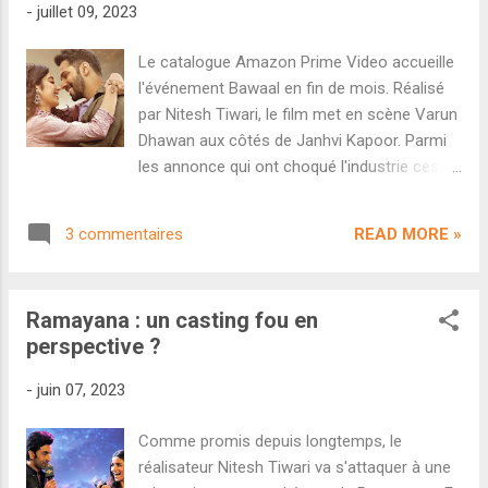
-
juillet 09, 2023
Ramayana : Part One va démarrer dès le
mois de février 2024 et s'achever au mois
Le catalogue Amazon Prime Video accueille
d'août 2024. Après ce long tournage, il
l'événement Bawaal en fin de mois. Réalisé
faudra évidemment prévoir un très gros
par Nitesh Tiwari, le film met en scène Varun
travail de post-production. Côté casting,
Dhawan aux côtés de Janhvi Kapoor. Parmi
Mankad confirme deux rumeurs qui
les annonce qui ont choqué l'industrie ces
persistent depuis longtemps : Ranbir Kapoor
derniers mois, on peut certainement citer la
jouera bel et bien Ram tandis que la
sortie de Bawaal uniquement sur Amazon
superstar kannada Yash incarnera
READ MORE »
3 commentaires
Prime Video. Une décision inattendue pour
l'antagoniste Raavan. Au pass...
ce qu'on annonçait être un des événements
majeurs de l'année. Un choc d'autant plus
Ramayana : un casting fou en
évident que les acteurs du film ont exprimé
perspective ?
leur déception voir le film manquer les salles
de cinéma. Pour rappel, Bawaal est réalisé
-
juin 07, 2023
par Nitesh Tiwari ( Dangal , Chhichhore ) et
met en scène Varun Dhawan aux côtés de
Comme promis depuis longtemps, le
Janhvi Kapoor. Découvrons ensemble la
réalisateur Nitesh Tiwari va s'attaquer à une
bande-annonce : Sur le papier, il semblerait