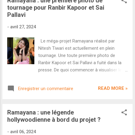
Ramayana : une première photo de
régulièrement sur les réseaux sociaux et le
tournage pour Ranbir Kapoor et Sai
casting colossal, chaque information suffit à
Pallavi
faire la une de la presse nationale. Pour
rappel, ce projet colossal réunit Ranbir
-
avril 27, 2024
Kapoor, Sai Pallavi et Yash dans une
adaptation ambitieuse du célèbre récit
Le méga-projet Ramayana réalisé par
mythologique hindou. Au-delà de viser un
Nitesh Tiwari est actuellement en plein
succès Pan-India, le film garde également un
tournage. Une toute première photo de
œil sur le public étranger avec la présence à
Ranbir Kapoor et Sai Pallavi a fuité dans la
bord du grand compositeur hollywoodien
presse. De quoi commencer à visualiser le
Hans Zimmer. Et il semblerait que le
spectacle mythologique qui nous attend.
réalisateur Nitesh Tiwari dispose d'un budget
Parmi les futurs projets les plus démentiels
largement suffisant pour mettre en scène le
READ MORE »
Enregistrer un commentaire
produits à Bollywood, l'adaptation du
blockbuster épi...
Ramayana surclasse la concurrence. Avec
Nitesh Tiwari aux commandes, l'homme qui
Ramayana : une légende
a signé le plus gros succès mondial de
hollywoodienne à bord du projet ?
l'histoire du cinéma indien avec Dangal , ce
projet au budget fou - la presse évoque 500
-
avril 06, 2024
crores - réunit des superstars de plusieurs