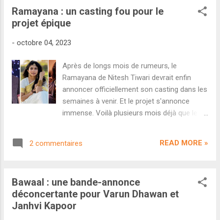
tellement avancé que certaines stars du
Ramayana : un casting fou pour le
projet (dont Ranbir Kapoor) en ont déjà parlé
projet épique
en interview. Pour le moment, le trio principal
confirmé réunit Ranbir Kapoor en dieu Ram,
-
octobre 04, 2023
Sai Pallavi en Sita et Yash pour le rôle de
Ravana. Des têtes d'affiche absolument
Après de longs mois de rumeurs, le
folles qui propulsent immédiatement le long-
Ramayana de Nitesh Tiwari devrait enfin
métrage au rang de phénomène Pan-India
annoncer officiellement son casting dans les
s'adressant à toutes les industries. Un
semaines à venir. Et le projet s'annonce
récent article de Pinkvilla donne plus de
immense. Voilà plusieurs mois déjà que le
détails concernant le casting secondaire. Il
cinéaste Nitesh Tiwari évoque régulièrement
semblerait ainsi que de nombreux noms
son futur projet fou consacré à l'adaptation
aient rejoint l'aventure : Lara Dutta, Sunny
READ MORE »
2 commentaires
du Ramayana . Prévu sous la forme d'une
Deol ou encore l...
trilogie, cette adaptation au budget démentiel
se veut être le phénomène Pan-India ultime
Bawaal : une bande-annonce
et va enfin prendre vie d'ici quelques mois.
déconcertante pour Varun Dhawan et
Dans un article publié hier, le journaliste
Janhvi Kapoor
Himesh Mankad confirme ainsi que le
tournage du premier volet sobrement intitulé