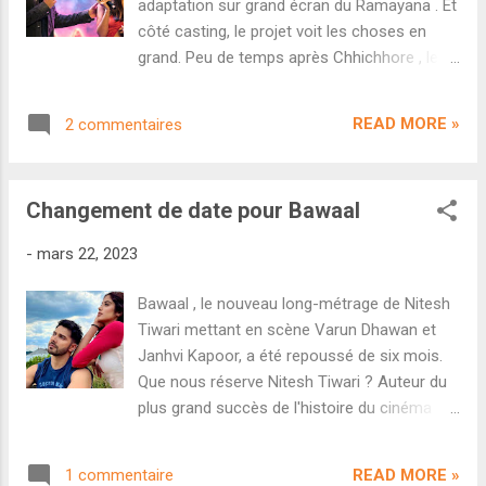
adaptation sur grand écran du Ramayana . Et
que Bawaal ait pour ambition de mêler
côté casting, le projet voit les choses en
romance et récit guerrier. Plus précisément,
grand. Peu de temps après Chhichhore , le
Nitesh Tiwari tente de faire un écho étrange
réalisateur Nitesh Tiwari avait confié son
entre l'histoire guerrière de l'humanité et la
ambition d'adapter le Ramayana au cinéma.
guerre interne menée par un couple qui se
READ MORE »
2 commentaires
Certaines sources affirmaient que le projet
déchire. Si l'intenti...
marquerait les retrouvailles de Tiwari et
Aamir Khan après Dangal . D'autres
Changement de date pour Bawaal
évoquaient Hrithik Roshan au casting. Le
cinéaste avait rapidement calmé les rumeurs
-
mars 22, 2023
en expliquant qu'il ne dévoilerait rien avant la
sortie de Bawaal , qui arrivera sur grand
Bawaal , le nouveau long-métrage de Nitesh
écran le 5 octobre 2023. Mais à quatre mois
Tiwari mettant en scène Varun Dhawan et
de l'échéance, de nouvelles théories folles
Janhvi Kapoor, a été repoussé de six mois.
viennent d'apparaître. D'après le journaliste
Que nous réserve Nitesh Tiwari ? Auteur du
Himesh Mankad, le tournage de Ramayana
plus grand succès de l'histoire du cinéma
devrait enfin débuter en décembre 2023 et
indien avec Dangal , le cinéaste a pris tout le
Nitesh Tiwari serai actuellement en train de
monde par surprise avec le succès de
finaliser le casting. Toujours selon le
READ MORE »
1 commentaire