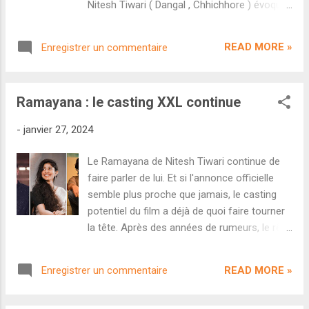
Nitesh Tiwari ( Dangal , Chhichhore ) évoque
d'après le journaliste Himesh Mankad,
son rêve d'adapter le récit épique du
l'ambition de ce Ramayana ne sera pas
Ramayana à l'écran. Après de nombreux
uniquement de toucher le public Pan-India
READ MORE »
Enregistrer un commentaire
reports et d'innombrables rumeurs de
mais plutôt de conquérir l'international. Dans
casting, son projet est enfin fixé et l'annonce
un article publ...
officielle est imminente. À en croire un article
Ramayana : le casting XXL continue
publié par le toujours très fiable Himesh
Mankad, le film ainsi que le casting complet
-
janvier 27, 2024
seront annoncés le 17 avril à l'occasion de la
fête religieuse du Ram Navami. Cela dit, le
Le Ramayana de Nitesh Tiwari continue de
tournage débutera à Mumbai dès la semaine
faire parler de lui. Et si l'annonce officielle
prochaine. Les producteurs prévoient un
semble plus proche que jamais, le casting
tournage intensif jusqu'à juillet avant une
potentiel du film a déjà de quoi faire tourner
post-production folle. L'idée de Nitesh Tiwari
la tête. Après des années de rumeurs, le rêve
est de construire une trilogie ultra
de Nitesh Tiwari ( Dangal , Chhichhore )
ambitieuse qui sera ce qui se fait de plus
d'adapter le Ramayana est sur le point de se
ambitieux en Inde sur le plan des effets
READ MORE »
Enregistrer un commentaire
réaliser. Malgré l'absence de confirmation
spéciaux. Côté casting, le trio principal est
officielle de la part du studio, le casting est
fixé : Ranbir Kapoor, S...