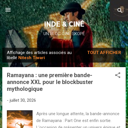
Accéder au contenu principal
INDE & CINÉ
UN BLOG CINÉ SKOPE
Affichage des articles associés au
TOUT AFFICHER
A
libellé
Nitesh Tiwari
r
t
Ramayana : une première bande-
i
annonce XXL pour le blockbuster
c
mythologique
l
e
-
juillet 30, 2026
s
Après une longue attente, la bande-annonce
de Ramayana : Part One est enfin sortie.
L'occasion de présenter un univers épique et