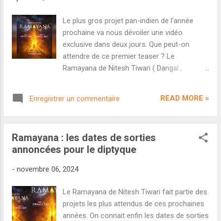
indien. Après tout, même avec des images
catastrophiques, Adipurush avait signé un
Le plus gros projet pan-indien de l'année
démarrage colossal simplement grâce à la
prochaine va nous dévoiler une vidéo
popularité des écrits hindous. Alors que
exclusive dans deux jours. Que peut-on
Ramayana : Part One sort pour le Diwali
attendre de ce premier teaser ? Le
2026, le studio Prime Focus Studio dirigé par
Ramayana de Nitesh Tiwari ( Dangal ,
Namit Malhotra nous dévoile un tout premier
Chhichhore ) est probablement le projet le
teaser censé nous introduire à l'univers de
plus ambitieux de l'histoire du cinéma indien
ce premier volet. Rares sont les films indiens
READ MORE »
Enregistrer un commentaire
moderne. Un diptyque aux budgets
qui démarrent leur marketing plus d...
pharamineux, un casting pan-indien,
l'adaptation du récit le plus célèbre possible
Ramayana : les dates de sorties
pour le public indien, la présence de talents
annoncées pour le diptyque
hollywoodiens en coulisses...difficile de ne
pas saisir l'ampleur que pourrait bien prendre
-
novembre 06, 2024
un tel projet. Et si Ramayana Part 1 ne sort
pas avant novembre 2026 à l'occasion du
Le Ramayana de Nitesh Tiwari fait partie des
Diwali, l'équipe du film se prépare déjà à nous
projets les plus attendus de ces prochaines
faire découvrir une vidéo exclusive dès le 3
années. On connait enfin les dates de sorties