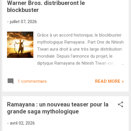
Warner Bros. distribueront le
Mumbai. S'il est extrêmement rare de voir
blockbuster
des blockbusters indiens dévoiler une bande-
annonce aussi tôt (environ 4 mois avant la
-
juillet 07, 2026
sortie en salle), ce temps sera crucial pour
mieux vendre le projet à l'international.
Grâce à un accord historique, le blockbuster
Notons que plusieurs membres du castin
mythologique Ramayana : Part One de Nitesh
seront présents à Mumbai le 18, notamment
Tiwari aura droit à une très large distribution
Ranbir Kapoor, Sai Pallavi, Rakul Preet Singh
mondiale. Depuis l'annonce du projet, le
et Kunal Kapoor. On ignore en revanche si
diptyque Ramayana de Nitesh Tiwari est
Yash pourra se libérer puisque l'acteur se
immédiatement devenu un des événements
consacre à la promotion de son film Toxic
les plus attendus de l'histoire du cinéma
qui sort en août. - Quel sera le prochain film
READ MORE »
1 commentaire
indien. Produit par Namit Malhotra, dont le
d...
studio DNEG est une des références dans le
monde des effets spéciaux à Hollywood, le
Ramayana : un nouveau teaser pour la
projet dispose d'un budget hors du commun
grande saga mythologique
ainsi que d'un casting pan-indien
impressionnant composé notamment de
-
avril 02, 2026
Ranbir Kapoor, Sai Pallavi et Yash. Un des