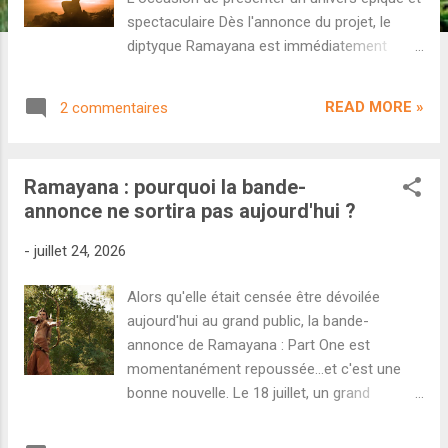
spectaculaire Dès l'annonce du projet, le
diptyque Ramayana est immédiatement
devenu un événement à part dans le paysage
cinématographique indien. Blockbuster pan-
READ MORE »
2 commentaires
indien, ferveur religieuse, budget record,
casting XXL, ambition mondiale...tout est
réuni pour repousser les limites du box-
Ramayana : pourquoi la bande-
office. Réalisé par Nitesh Tiwari ( Dangal ),
annonce ne sortira pas aujourd'hui ?
Ramayana met en scène Ranbir Kapoor, Sai
Pallavi et Yash. La musique est composée
-
juillet 24, 2026
par A. R. Rahman et Hans Zimmer. Et les
effets spéciaux sont gérés par DNEG, une
Alors qu'elle était censée être dévoilée
des références mondiales dans le domaine.
aujourd'hui au grand public, la bande-
De quoi avoir d'immenses attentes. D'autant
annonce de Ramayana : Part One est
que le projet sera distribué par Sony Pictures
momentanément repoussée...et c'est une
à l'international, ce qui lui offrira une
bonne nouvelle. Le 18 juillet, un grand
distribution bien plus large que les
événement médiatique a eu lieu à Mumbai et
productions indiennes habituelles.
des journalistes privilégiés ont pu découvrir