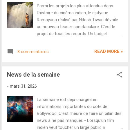
enjeux les plus importants pour Ramayana :
Parmi les projets les plus attendus dans
Part One qui sort ce Diwali, c'est bien
l'histoire du cinéma indien, le diptyque
évidemment sa distribution dans les salles
Ramayana réalisé par Nitesh Tiwari dévoile
indiennes mais également à l'étranger. En
un nouveau teaser spectaculaire. C'est le
effet, impossible de rembourser le budget
projet de tous les records. Un budget
annoncé de 4000 crores (pour les deux
dantesque (on parle de 4000 crores pour les
films) sans faire en sorte que le film
deux films cumulés), un studio à la
dépasse très largement la distribution
READ MORE »
3 commentaires
renommée internationale pour produire, un
habituelle des blockbusters indiens. On
casting pan-indien, des compositeurs
apprend aujourd'hui pa...
Oscarisés (A. R. Rahman et Hans Zimmer),
News de la semaine
un film tourné pour les salles IMAX... Difficile
de faire plus gros et ambitieux que ce
-
mars 31, 2026
fameux Ramayana de Nitesh Tiwari ( Dangal
). Après un premier extrait promotionnel qui
La semaine est déjà chargée en
ne dévoilait que peu d'images, le producteur
informations importantes du côté de
Namit Malhotra dévoile un tout nouveau
Bollywood. C'est l'heure de faire un bilan des
teaser bien plus généreux et spectaculaire.
news à ne pas manquer. - Lorsqu'un film
Centré sur le personnage de Ram, incarné
indien veut toucher un large public à