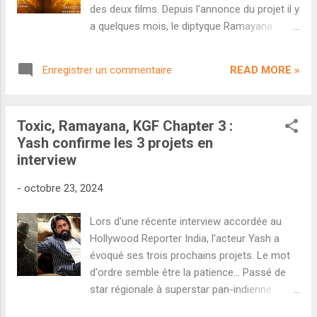
juillet, soit après-demain. Que peut-on
des deux films. Depuis l'annonce du projet il y
attendre de ce qui est annoncé comme un
a quelques mois, le diptyque Ramayana
"teaser d'annonce" ? On dispose déjà de
réalisé par Nitesh Tiwari ( Dangal ) n'a cessé
plusieurs informations. Tout d'abord, le
de passionner la presse cinéma indienne et
CBFC a validé deux vidéos pour ce projet.
READ MORE »
Enregistrer un commentaire
le public. Il faut dire que tout semble réuni
Une vidéo de deux minutes et trente-six se...
pour que ces deux films réunissant Ranbir
Kapoor, Sai Pallavi et Yash soient une étape
Toxic, Ramayana, KGF Chapter 3 :
majeure du cinéma populaire indien. Un
Yash confirme les 3 projets en
cinéaste acclamé, un casting colossal et
interview
pan-indien, un budget démesuré (certaines
sources parlent de 835 crores), le célèbre
-
octobre 23, 2024
compositeur hollywoodien Hans Zimmer à
bord du projet... Tout est fait pour que les
Lors d'une récente interview accordée au
deux films soient à la hauteur des attentes.
Hollywood Reporter India, l'acteur Yash a
Restait une question importante : quand
évoqué ses trois prochains projets. Le mot
pourrait-on enfin découvrir ces films sur
d'ordre semble être la patience... Passé de
grand écran ? La réponse a enfin été
star régionale à superstar pan-indienne
dévoilée ce matin par Namit Malhotra, un des
grâce à la saga K.G.F de Prashanth Neel,
producteurs du projet. On peut donc déjà