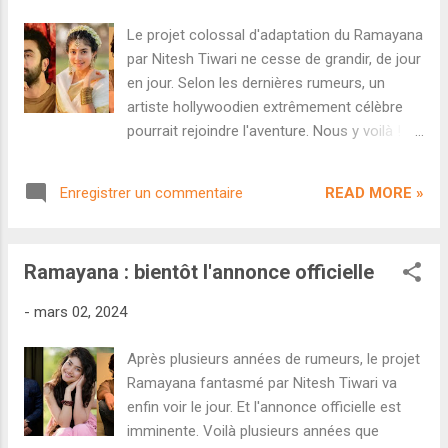
industries pour s'assurer une ambition Pan-
Le projet colossal d'adaptation du Ramayana
indienne. Et le récent Adipurush a prouvé à
par Nitesh Tiwari ne cesse de grandir, de jour
quel point un démarrage colossal est garanti
en jour. Selon les dernières rumeurs, un
quand on adapte ce récit en Inde, qu'importe
artiste hollywoodien extrêmement célèbre
la qualité du produit final. Les attentes sont
pourrait rejoindre l'aventure. Nous y voilà !
folles et les paparazzis campent devant les
Après des années de développement, le rêve
studios, quand bien même aucune annonce
fou de Nitesh Tiwari ( Dangal , Chhichhore )
officielle n'ait encore été faite. C'est ainsi
READ MORE »
Enregistrer un commentaire
d'adapter le récit mythologique de Ramayana
que le média Zoom a dévoilé hier ...
à l'écran va enfin prendre vie. Des photos
volées du tournage ont été dévoilée sur les
Ramayana : bientôt l'annonce officielle
réseaux sociaux en début de semaine,
confirmant les sources qui annonçaient un
-
mars 02, 2024
début de tournage entre mars et avril. Pour
rappel, ce projet gargantuesque affichera un
Après plusieurs années de rumeurs, le projet
des casting les plus fous de ces dernières
Ramayana fantasmé par Nitesh Tiwari va
années : Ranbir Kapoor, Sai Pallavi et Yash en
enfin voir le jour. Et l'annonce officielle est
trio principal...de quoi attirer le public indien
imminente. Voilà plusieurs années que
bien au-delà des frontières régionales. Et