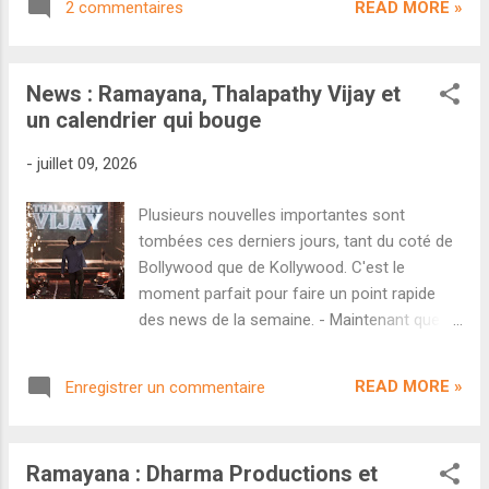
Découvrons cette première bande-annonce.
READ MORE »
2 commentaires
en avant-première mondiale la bande-
Si la presse annonce une bande-annonce
annonce de l'événement Ramayana : Part
internationale plus cour...
One réalisé par Nitesh Tiwari. À ce moment-
News : Ramayana, Thalapathy Vijay et
là, le producteur Namit Malhotra avait
un calendrier qui bouge
annoncé qu'une version légèrement plus
longue de la bande-annonce serait dévoilée
-
juillet 09, 2026
au ComicCon de San Diego le 24 juillet et
qu'elle serait mise en ligne le jour même afin
Plusieurs nouvelles importantes sont
que tous les spectateurs puissent découvrir
tombées ces derniers jours, tant du coté de
les images du blockbuster mythologique.
Bollywood que de Kollywood. C'est le
C'est donc à la surprise générale qu'un
moment parfait pour faire un point rapide
communiqué officiel a été publié ce matin
des news de la semaine. - Maintenant que
pour prévenir que la bande-annonce tant
tous les accords de distribution sont signés,
attendue ne sortirait finalement pas
Ramayana : Part One peut intensifier son
aujourd'hui. Une déception temporaire
READ MORE »
Enregistrer un commentaire
marketing. On apprend ainsi via Variety India
puisque ce report augure de très bonnes
que la toute première bande-annonce du film
choses pour le film. En effet, ...
de Nitesh Tiwari sera dévoilée ce 18 juillet
Ramayana : Dharma Productions et
lors d'une grande conférence tenue à