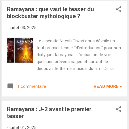
dévoile une ambition absolument
Ramayana : que vaut le teaser du
démesurée. Pour rappel, Namit Malhotra est
blockbuster mythologique ?
le PDG de la société d'effets spéciaux DNEG
(à l'œuvre sur Skyfall , Inception , Interstellar
-
juillet 03, 2025
ou récemment la saga Dune ). Il s'est
exprimé cette semaine sur le budget confié à
Le cinéaste Nitesh Tiwari nous dévoile un
Nitesh Tiwari pour ses deux films Ramayana
tout premier teaser "d'introduction" pour son
ainsi qu'à l'ambition de DNEG pour cette
diptyque Ramayana . L'occasion de voir
saga épique au niveau mondial. Pour ce qui
quelques brèves images et surtout de
est du budget, on entendait depuis des mois
découvrir le thème musical du film. Ce serait
que les deux volets cumulés coûteraient
un euphémisme de dire que le diptyque
entre 1600 et 1800 crores. Des chiffres
Ramayana de Nitesh Tiwari a le potentiel
absolument fous quand on considère que le
READ MORE »
1 commentaire
pour devenir le plus gros blockbuster de
plus gros budget de l'histoire du cinéma indi...
l'histoire du cinéma indien. Au-delà des
moyens démesurés dont dispose le film, de
Ramayana : J-2 avant le premier
son casting ou du marketing à venir, le
teaser
simple fait d'adapter ce récit mythologique
en fait un potentiel monstre auprès du public
-
juillet 01, 2025