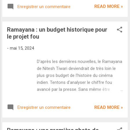
l'acteur Yash se fait désirer puisqu'il n'a pas
réserver les deux date. Ramayana : Part I
READ MORE »
Enregistrer un commentaire
retrouvé les écrans depuis K.G.F : Chapter 2 .
sort...
Lors d'une récente interview, il s'est confié
sur ses trois prochains projets. On
Ramayana : un budget historique pour
commence par une mauvaise nouvelle :
le projet fou
Toxic ne sortira pas en mars 2025. "Il y a eu
des problèmes de calendrier donc on prend
-
mai 15, 2024
plus de temps qu'espéré" confie Yash en
précisant qu'il préfère ne pas donner de date
D'après les dernières nouvelles, le Ramayana
tant qu'il n'a pas une idée plus claire de
de Nitesh Tiwari deviendrait de très loin le
l'avancée du tournage. En revanche, il sera
plus gros budget de l'histoire du cinéma
bien de retour l'année prochaine avec le
indien. Tentons d'analyser le chiffre fou
blockbuster mythologique Ramayana dans
avancé par la presse. Sans même être
lequel il incarne Ravana. Notons qu'il est
annoncé officiellement, le Ramayana de
également coproducteur du projet. Mais
Nitesh Tiwari ( Dangal ) est probablement le
qu'en est-il de K.G.F : Chapter 3 ...
READ MORE »
Enregistrer un commentaire
projet le plus attendu de l'année prochaine
en Inde - toute industrie confondue. Entre
les photos de tournage qui fuitent