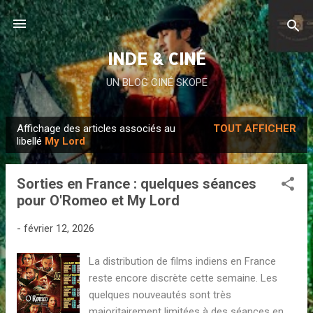
Accéder au contenu principal
INDE & CINÉ
UN BLOG CINÉ SKOPE
Affichage des articles associés au
TOUT AFFICHER
A
libellé
My Lord
r
t
Sorties en France : quelques séances
i
pour O'Romeo et My Lord
c
l
-
février 12, 2026
e
La distribution de films indiens en France
s
reste encore discrète cette semaine. Les
quelques nouveautés sont très
majoritairement limitées à des séances en