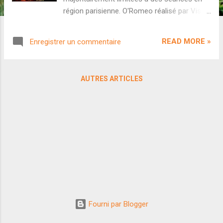
région parisienne. O'Romeo réalisé par Vishal
Bhardwaj Le cinéaste de génie Vishal
Bhardwaj à qui l'on doit des pépites comme
READ MORE »
Enregistrer un commentaire
Omkara , Kaminey ou encore Haider est enfin
de retour sur grand écran. Avec O'Romeo ,
Bhardwaj retrouve son acteur fétiche Shahid
AUTRES ARTICLES
Kapoor ainsi qu'un casting prestigieux
composé de Triptii Dimri, Nana Patekar ou
encore Vikrant Massey. Saga criminelle,
thriller, drame, romance... O'Romeo nous
promet un cocktail explosif. La distribution
est malheureusement très limitée hors
région parisienne. Distribué par Friday
Entertainment. My Lord réalisé par Raju
Murugan Nouvelle sortie pour Kollywood, My
Lord marque un retour aux sources pour le
réalisateur Raju Murugan après l'échec de
Fourni par Blogger
Japan . On nous promet un film moins