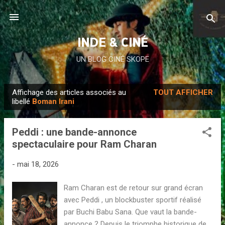
Accéder au contenu principal
INDE & CINÉ
UN BLOG CINÉ SKOPE
Affichage des articles associés au
TOUT AFFICHER
A
libellé
Boman Irani
r
t
Peddi : une bande-annonce
i
spectaculaire pour Ram Charan
c
l
-
mai 18, 2026
e
Ram Charan est de retour sur grand écran
s
avec Peddi , un blockbuster sportif réalisé
par Buchi Babu Sana. Que vaut la bande-
annonce ? Depuis le triomphe historique de