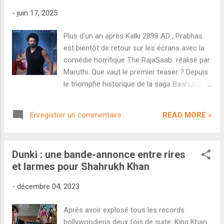
annoncé comme un plus petit projet, le long-
-
juin 17, 2025
métrage a finalement revu son ambition à la
hausse et dispose d'un budget colossal
Plus d'un an après Kalki 2898 AD , Prabhas
estimé entre 400-450 crores. Côté casting,
est bientôt de retour sur les écrans avec la
on retrouve également Malavika Mohanan,
comédie horrifique The RajaSaab réalisé par
Boman Irani et Sanjay Dutt. Après un teaser
Maruthi. Que vaut le premier teaser ? Depuis
assez peu prometteur, voyons si la bande-
le triomphe historique de la saga Baahubali ,
annonce relève le niveau. Une fois de plus,
Prabhas enchaîne les projets pan-indiens
on peut confirmer la fameuse règle selon
extrêmement ambitieux. Après plusieurs
laquelle toute bande-annonce de plus de
READ MORE »
Enregistrer un commentaire
fausses notes ( Saaho , Radhe Shyam ,
trois minutes s'avère trop longu...
Adipurush ) l'acteur a enfin retrouvé le
chemin du succès avec Salaar - Part 1 et
Dunki : une bande-annonce entre rires
Kalki 2989 AD . Il revient cette année avec un
et larmes pour Shahrukh Khan
nouveau projet intitulé The RajaSaab, une
comédie horrifique à gros budget réalisée
-
décembre 04, 2023
par le cinéaste télougou Maruthi. Côté
casting, on y retrouve l'actrice tamoule
Après avoir explosé tous les records
Malavika Mohanan, les acteurs hindis Sanjay
bollywoodiens deux fois de suite, King Khan