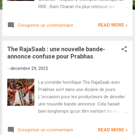
RRR , Ram Charan n'a plus retrouvé les
sommets du box-office comme en
témoigne la désillusion de son dernier projet
READ MORE »
Enregistrer un commentaire
Game Changer . Mais la superstar de
Tollywood pourrait bien récupérer son trône
avec Peddi . Ce blockbuster télougou
The RajaSaab : une nouvelle bande-
mélange sport, action et film social pour
annonce confuse pour Prabhas
proposer au grand public une expérience
complète. Derrière la caméra on retrouve
-
décembre 29, 2025
Buchi Baba Sana, ancien assistant de
Sukumar ( Rangasthalam , Pushpa ). Le
La comédie horrifique The RajaSaab avec
casting est également composé de Janhvi
Prabhas sort dans une dizaine de jours.
Kapoor, Boman Irani, Shiva Rajkumar et
L'occasion pour les producteurs de dévoiler
Divyendu Sharma. Est-ce que la bande-
une nouvelle bande-annonce. Cela faisait
annonce est à la hauteur de ce projet très
bien longtemps qu'un film mettant en scène
prometteur ? Découvrons-le ensemble. On
Prabhas n'avait pas eu un buzz si faible à
retrouve très rapidement l'identité du cinéma
moins de deux semaines de sa sortie en
de Buchi Babu Sana (et son inspiration de
READ MORE »
Enregistrer un commentaire
salle. Les extraits promotionnels de The