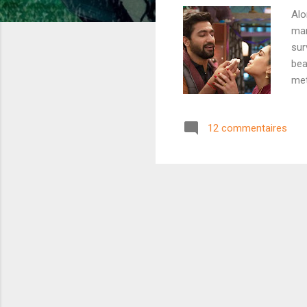
Alo
man
sur
bea
met
gra
pas
12 commentaires
cro
l'h
box
une 