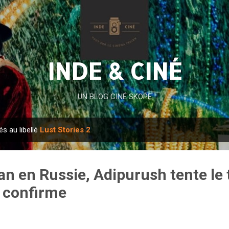
Accéder au contenu principal
INDE & CINÉ
UN BLOG CINÉ SKOPE
és au libellé
Lust Stories 2
an en Russie, Adipurush tente le 
B confirme