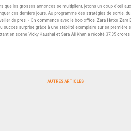
rs que les grosses annonces se multiplient, jetons un coup d'œil aux 
quer ces derniers jours. Au programme des stratégies de sortie, du 
veiller de près. - On commence avec le box-office. Zara Hatke Zara
u succès surprise grâce à une stabilité exemplaire sur sa première 
tant en scène Vicky Kaushal et Sara Ali Khan a récolté 37,35 crores
ndement bénéficier de sa semaine supplémentaire sans compétition.
sé dès aujourd'hui. Assuré d'être au moins SEMI-HIT avec son budge
res, le film peut même viser le hit en restant solide sur le long term
istoire pour un film bollywoodien en Inde, Pathaan de Siddharth Anan
-office international en y récoltant près de 400 crores. On savait que
sorti...
AUTRES ARTICLES