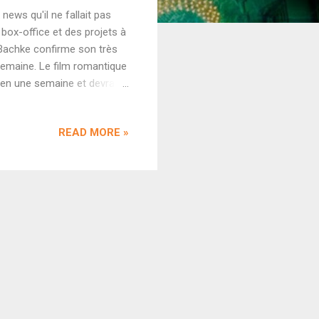
news qu'il ne fallait pas
box-office et des projets à
 Bachke confirme son très
semaine. Le film romantique
 en une semaine et devrait
 Le cap des 40 crores sera
t estimé entre 40 et 50
READ MORE »
e. - Plus gros succès de
d a également survolé le
 Yash Raj Films préparait