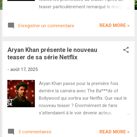
teaser particulièrement remarqué le mois
dernier qui cumule près de 45 millions de
vues rien que sur YouTube, la série The
READ MORE »
Enregistrer un commentaire
Ba***ds Of Bollywood nous dévoile sa
bande-annonce complète. Première
réalisation pour Aryan Khan, cette série
Aryan Khan présente le nouveau
s'attaque à l'industrie bollywoodienne avec
teaser de sa série Netflix
un humour méta et agressif. Au casting, on
retrouve Lakshya, Sahher Bambba, Raghav
-
août 17, 2025
Juyal et Bobby Deol dans les rôles
principaux. Mais il faut également s'attendre
Aryan Khan passe pour la première fois
à de nombreuses apparitions de stars, à
derrière la caméra avec The Ba***ds of
commencer par le roi Shahrukh Khan lui-
Bollywood qui sortira sur Netflix. Que vaut le
même - que l'on aperçoit à la fin de cette
nouveau teaser ? Énormément de fans
bande-annonce. Est-ce que le ton satirique
s'attendaient à le voir devenir acteur,
va fonctionner ou est-ce que le défi sera
cependant Aryan Khan a choisi la mise en
trop grand pour Aryan Khan ? Découvrons
scène. Et le fils aîné du roi Shahrukh Khan
cette vidéo. Dans ce qui ressemble à une
READ MORE »
3 commentaires
vient de réaliser son tout premier projet : une