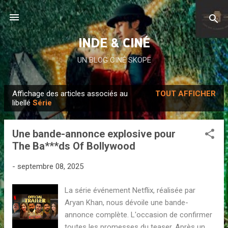
Accéder au contenu principal
INDE & CINÉ
UN BLOG CINÉ SKOPE
Affichage des articles associés au
TOUT AFFICHER
A
libellé
Série
r
t
Une bande-annonce explosive pour
i
The Ba***ds Of Bollywood
c
l
-
septembre 08, 2025
e
La série événement Netflix, réalisée par
s
Aryan Khan, nous dévoile une bande-
annonce complète. L'occasion de confirmer
toutes les promesses du teaser. Après un