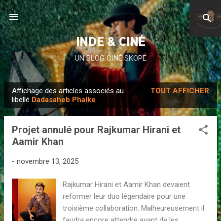
Accéder au contenu principal
INDE & CINÉ
UN BLOG CINÉ SKOPE
Affichage des articles associés au
TOUT AFFICHER
A
libellé
Dadasaheb Phalke
r
t
Projet annulé pour Rajkumar Hirani et
i
Aamir Khan
c
l
-
novembre 13, 2025
e
Rajkumar Hirani et Aamir Khan devaient
s
reformer leur duo légendaire pour une
troisième collaboration. Malheureusement il
faudra encore attendre avant de les