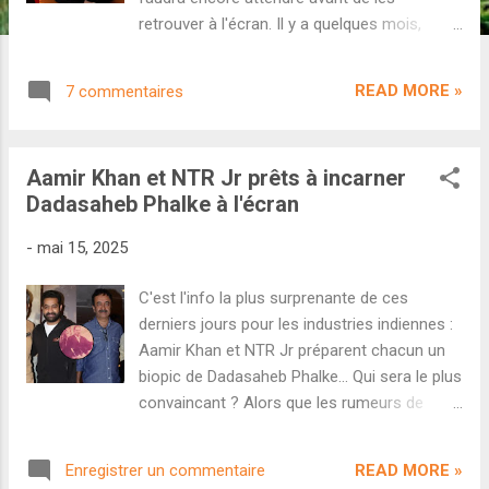
retrouver à l'écran. Il y a quelques mois,
Aamir Khan annonçait en interview que son
prochain film après Sitaare Zameen Par
READ MORE »
7 commentaires
serait un film biographique réalisé par
Rajkumar Hirani et consacré à l'histoire de
Dadasahed Phalke, le père du cinéma indien.
Aamir Khan et NTR Jr prêts à incarner
L'annonce avait fait énormément de bruit en
Dadasaheb Phalke à l'écran
Inde. Avouons que ces retrouvailles entre les
deux talents qui nous ont offert 3 Idiots et
-
mai 15, 2025
PK semblaient extrêmement prometteuses.
Il semblerait malheureusement que ce
C'est l'info la plus surprenante de ces
troisième film commun ne verra pas le jour.
derniers jours pour les industries indiennes :
À en croire un récent article du site
Aamir Khan et NTR Jr préparent chacun un
Bollywood Hungama, Aamir Khan et
biopic de Dadasaheb Phalke... Qui sera le plus
Rajkumar Hirani n'étaient pas satisfaits par le
convaincant ? Alors que les rumeurs de
scénario malgré plusieurs réécritures et les
collaboration entre Aamir Khan et Rajkumar
deux hommes ont décidé d'abandonner
Hirani se faisaient de plus en plus
temporairement le projet. On savait que le
READ MORE »
Enregistrer un commentaire
nombreuses ces derniers jours, le journaliste