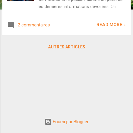
les dernières informations dévoilées. On
attendait le diptyque Ramayana comme un
événement historique dans l'histoire du
READ MORE »
2 commentaires
cinéma indien, cependant la dernière
interview du producteur Namit Malhotra nous
dévoile une ambition absolument
AUTRES ARTICLES
démesurée. Pour rappel, Namit Malhotra est
le PDG de la société d'effets spéciaux DNEG
(à l'œuvre sur Skyfall , Inception , Interstellar
ou récemment la saga Dune ). Il s'est
exprimé cette semaine sur le budget confié à
Nitesh Tiwari pour ses deux films Ramayana
ainsi qu'à l'ambition de DNEG pour cette
saga épique au niveau mondial. Pour ce qui
est du budget, on entendait depuis des mois
que les deux volets cumulés coûteraient
entre 1600 et 1800 crores. Des chiffres
Fourni par Blogger
absolument fous quand on considère que le