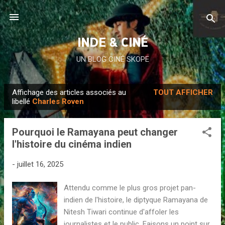
Accéder au contenu principal
INDE & CINÉ
UN BLOG CINÉ SKOPE
Affichage des articles associés au
TOUT AFFICHER
A
libellé
Charles Roven
r
t
Pourquoi le Ramayana peut changer
i
l'histoire du cinéma indien
c
l
-
juillet 16, 2025
e
Attendu comme le plus gros projet pan-
s
indien de l'histoire, le diptyque Ramayana de
Nitesh Tiwari continue d'affoler les
journalistes et le public. Faisons un point sur