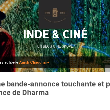
Accéder au contenu principal
INDE & CINÉ
UN BLOG CINÉ SKOPE
és au libellé
Anish Chaudhary
ne bande-annonce touchante et p
ance de Dharma