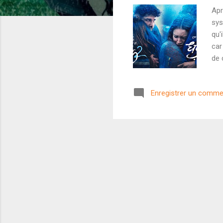
Apr
sys
qu'
car
de 
apr
bea
Enregistrer un comme
ver
fil
ban
film