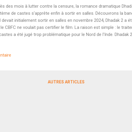
ès des mois à lutter contre la censure, la romance dramatique Dhada
tème de castes s'apprête enfin à sortir en salles. Découvrons la ba
il devait initialement sortir en salles en novembre 2024, Dhadak 2 
 le CBFC ne voulait pas certifier le film. La raison est simple : le tra
castes a été jugé trop problématique pour le Nord de l'Inde. Dhadak 2 
ès de (trop) nombreuses coupes imposées alors que le film tamoul do
u Pariyerum Perumal de Mari Selvaraj) était sorti sans problèmes. Réa
ntaire
sion à destination du public hindi met en scène Siddhant Chaturvedi et 
m parviendra tout de même à faire entendre son message malgré la 
de-annonce. Comme pour le premier Dhadak , on a un mélange de 
...
AUTRES ARTICLES