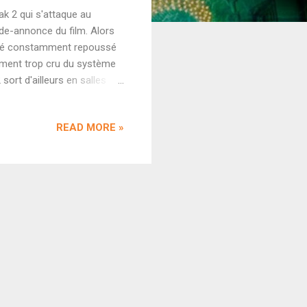
k 2 qui s'attaque au
nde-annonce du film. Alors
a été constamment repoussé
itement trop cru du système
sort d'ailleurs en salles
nt il est le remake (le très
lisé par Shazia Iqbal, cette
READ MORE »
Triptii Dimri. Est-ce que le
censure ? Découvrons la
romance dramatique et de