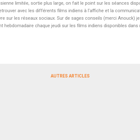
isienne limitée, sortie plus large, on fait le point sur les séances dispo
retrouver avec les différents films indiens à l'affiche et la communic
vre sur les réseaux sociaux. Sur de sages conseils (merci Anouck) 
nt hebdomadaire chaque jeudi sur les films indiens disponibles dans 
K de Sri Ganesh On commence avec la comédie dramatique 3BHK de
c Siddharth très bien reçu par la presse indienne. Distribué par Night
 sa deuxième semaine de projection en France. Il sera visible chaque 
a droit à une séance unique à Toulouse et à Vénissieux. Voici les hora
m hindi de gangster avec Rajkummar Rao sort ce week-end en Inde et
nces uniquement e...
AUTRES ARTICLES