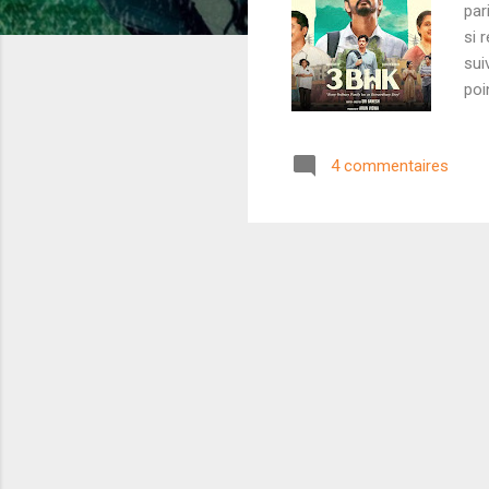
par
si 
sui
poi
3BH
ave
4 commentaires
vit
aur
fil
séa