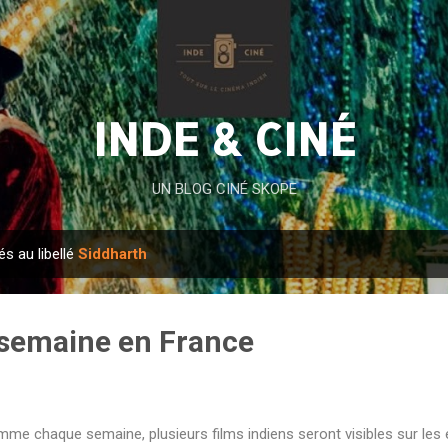
Accéder au contenu principal
INDE & CINÉ
UN BLOG CINÉ SKOPE
és au libellé
Siddharth
a semaine en France
me chaque semaine, plusieurs films indiens seront visibles sur les 