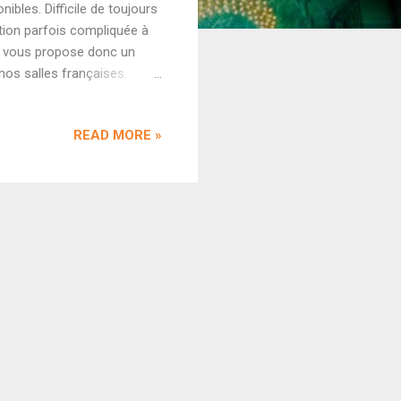
nibles. Difficile de toujours
ation parfois compliquée à
je vous propose donc un
nos salles françaises.
 Sri Ganesh, film tamoul
 ED Films, le long-métrage
READ MORE »
jour au Pathé Saint Denis et
ires : Maalik de Pulkit Le
 bénéficiera de quelques