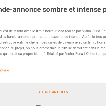
nde-annonce sombre et intense p
ol est de retour avec le film d'horreur Maa réalisé par Vishal Furia. En
al, la bande-annonce promet une expérience intense. Après le très oubl
ol retrouve enfin le chemin des salles de cinéma avec un film d'horreu
nnonce du projet, on nous promettait un film se déroulant dans le m
s qui aurait sa propre identité. Réalisé par Vishal Furia ( Chhorii , La
y Devan, le long-métrage propose une relecture moderne de la figure 
hologiques maléfiques qui ont combattu les "devas" par jalousie. Cô
ntaire
lement Ronit Roy et Indraneil Sengupta. Découvrons la bande-annon
 comédies horrifiques à Bollywood, il y a quelque chose de très enth
projet qui ne se cache pas derrière l'humour et assume pleinement so
AUTRES ARTICLES