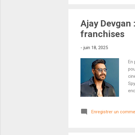
qu'
mêm
Ajay Devgan : 
franchises
-
juin 18, 2025
En 
pou
cin
Spy
enc
eff
grâ
Enregistrer un comme
ven
ann
De 