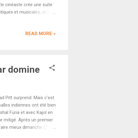
 le cinéaste crée une suite
ntiques et musicales, du pur
r plateforme par peur des
m a montré une belle
READ MORE »
un week-end de 18,65 crores
e marketing intensif,
ntien une fo...
Par domine
d Pitt surprend. Mais c'est
salles indiennes ont été bien
shal Furia et avec Kajol en
ue mitigé. Après un premier
 faire mieux dimanche (7 cr).
'international. Le budget