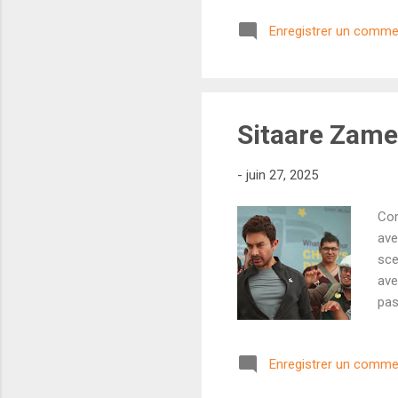
du 
Enregistrer un comme
que
off
Mav
Sitaare Zame
-
juin 27, 2025
Com
ave
sce
ave
pas
on 
réc
Enregistrer un comme
com
pro