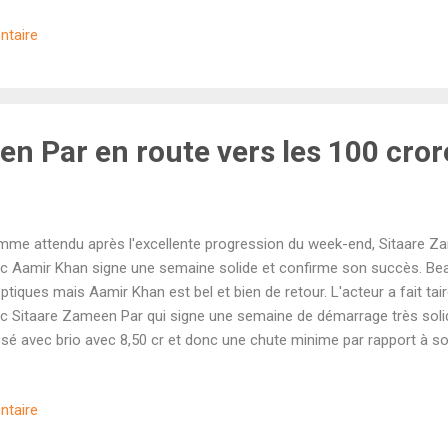
film étant estimé à 60-65 crores, tout dépendra désormais du maintie
ntaire
 le lien (très lointain) avec l'univers de Shaitaan semble ne pas avoir
ice. La petite surprise du week-end vient du film hollywoodien F1 de
erick ) avec Brad Pitt. Le long-métrage a surpassé les a...
en Par en route vers les 100 cror
me attendu après l'excellente progression du week-end, Sitaare Za
c Aamir Khan signe une semaine solide et confirme son succès. B
ptiques mais Aamir Khan est bel et bien de retour. L'acteur a fait ta
c Sitaare Zameen Par qui signe une semaine de démarrage très solide
sé avec brio avec 8,50 cr et donc une chute minime par rapport à son
note une chute cumulée d'environ 20% à peine sur toute la semaine
olté 88,46 crores sur sa première semaine, signe d'un bouche-à-oreil
ntaire
édie sociale réalisée par R. S. Prasanna. Le cap des 100 crores ser
gressions de ce deuxième week-end nous donneront une meilleure idé