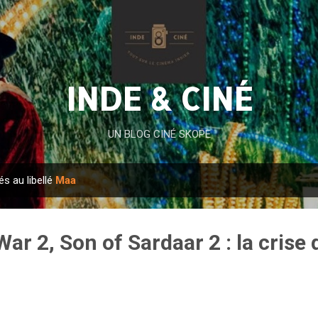
Accéder au contenu principal
INDE & CINÉ
UN BLOG CINÉ SKOPE
és au libellé
Maa
War 2, Son of Sardaar 2 : la crise 