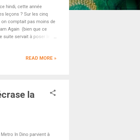
ce hindi, cette année
es leçons ? Sur les cinq
re, on comptait pas moins de
gham Again (bien que ce
e suite servait à poser les
. Comme toujours, les
s pour capitaliser sur cet
READ MORE »
ombre d'un doute qu'il ne
'exception du succès de Raid
écrase la
 Metro In Dino parvient à