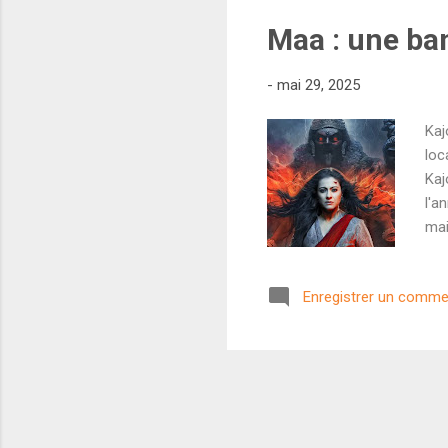
Maa : une ba
-
mai 29, 2025
Kaj
loc
Kaj
l'a
mai
Aja
myt
Enregistrer un comme
éga
des
un 