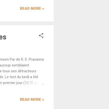
n qu'aura le film. Notons
READ MORE »
 eu d'impact réel sur le box-
 Joseph Kosinski ( Top Gun
es
meen Par de R. S. Prasanna
eaucoup semblaient
ire tous ses détracteurs
. Le test du lundi a été
 premier jour (10,70 cr). Et
. Sitaare Zameen Par a donc
le exceptionnel pour la
READ MORE »
a passé dès samedi et les
e du potentiel final. Quoi