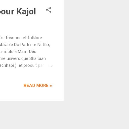
our Kajol
tre frissons et folklore
iable Do Patti sur Netflix,
r intitulé Maa . Dès
ême univers que Shaitaan
pachhapi ) et produit par
des "daityas", ces êtres
té casting, on retrouve
READ MORE »
ce de Maa . En pleine mode
ousiasmant à l'idée de voir
n ambition...