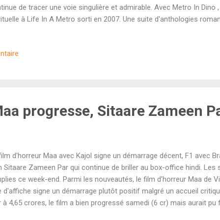
tinue de tracer une voie singulière et admirable. Avec Metro In Dino ,
rituelle à Life In A Metro sorti en 2007. Une suite d'anthologies roma
éma d'auteur comme la plupart des studios n'en sortent plus que su
ffres box-office. Et pourtant, porté par d'excellentes critiques, le fil
ntaire
gression entre vendredi (4,05 cr) et dimanche (7,79 cr). En résulte 
 surpasse largement les prédictions initiale. Pas de star power, pas d
plement l'excellent album de Pritam et la qualité du film. Excellent mai
 Maa progresse, Sitaare Zameen 
film d'horreur Maa avec Kajol signe un démarrage décent, F1 avec Bra
n Sitaare Zameen Par qui continue de briller au box-office hindi. Les 
plies ce week-end. Parmi les nouveautés, le film d'horreur Maa de Vi
e d'affiche signe un démarrage plutôt positif malgré un accueil critiq
r à 4,65 crores, le film a bien progressé samedi (6 cr) mais aurait pu
résulte un week-end décent de 17,65 crores en Inde et 3,66 crores à l