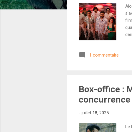
Alo
s'a
fil
qua
der
bas
stu
1 commentaire
eff
suf
2 e
Box-office : 
concurrence
-
juillet 18, 2025
Le 