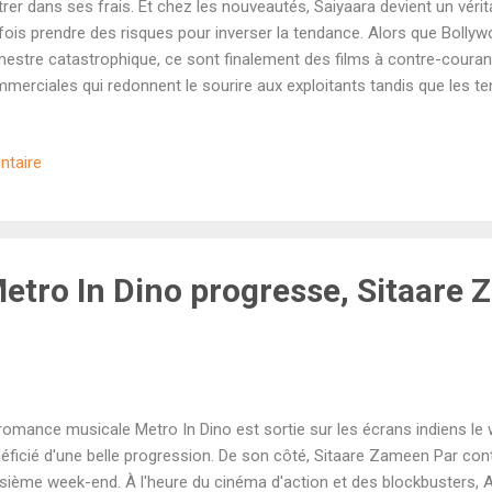
trer dans ses frais. Et chez les nouveautés, Saiyaara devient un véri
fois prendre des risques pour inverser la tendance. Alors que Bollyw
estre catastrophique, ce sont finalement des films à contre-couran
merciales qui redonnent le sourire aux exploitants tandis que les t
ouent. Sorti la semaine dernière sur les écrans indiens, le film de ga
kit et mettant en scène Rajkummar Rao fait partie de la deuxième catég
ntaire
faire un masala violent purement commercial...mais des critiques né
tes en semaine. Le film n'a récolté que 21,20 crores en sept jours p
st un FLOP . Pari payant en revanche pour Anurag Basu ( Barfi! , Life 
ance musicale Metr...
Metro In Dino progresse, Sitaare
romance musicale Metro In Dino est sortie sur les écrans indiens le 
éficié d'une belle progression. De son côté, Sitaare Zameen Par con
isième week-end. À l'heure du cinéma d'action et des blockbusters, A