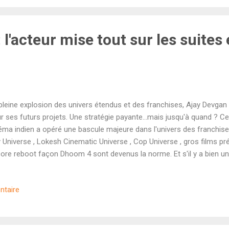
il en soit, le film est déjà assuré d'être un HIT compte tenu de son bu
e viser plu...
l'acteur mise tout sur les suites 
pleine explosion des univers étendus et des franchises, Ajay Devgan
r ses futurs projets. Une stratégie payante...mais jusqu'à quand ? Ce
éma indien a opéré une bascule majeure dans l'univers des franchise
 Universe , Lokesh Cinematic Universe , Cop Universe , gros films pr
ore reboot façon Dhoom 4 sont devenus la norme. Et s'il y a bien un
et de mode, c'est Ajay Devgan. Le mois dernier, l'acteur a signé le de
ce à Raid 2 . Et il ne compte pas s'arrêter en si bon chemin. En effet
ntaire
ir, l'acteur devrait apparaître dans pas moins de six suites contre un s
ée, l'acteur reviendra deux fois sur les écrans avec Son of Sardaar 2 
2 (14 novembre). L'année prochaine, il a déjà fixé les dates de sortie d