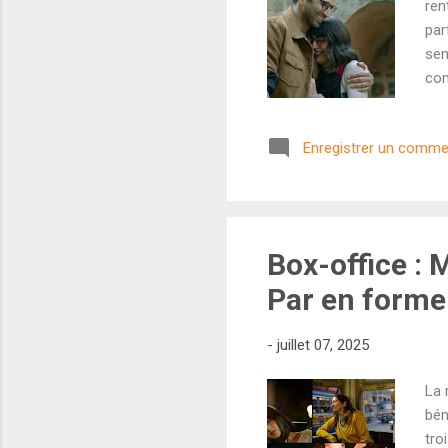
ren
par
sem
com
éch
Pul
Enregistrer un comme
de 
chu
C'e
rom
Box-office : 
Par en forme
-
juillet 07, 2025
La 
bén
tro