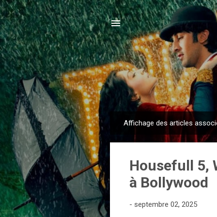
Affichage des articles associ
A
r
t
Housefull 5, 
i
c
à Bollywood
l
e
-
septembre 02, 2025
s