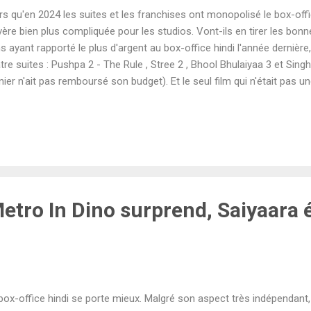
rs qu'en 2024 les suites et les franchises ont monopolisé le box-offi
vère bien plus compliquée pour les studios. Vont-ils en tirer les bonn
ms ayant rapporté le plus d'argent au box-office hindi l'année derniè
tre suites : Pushpa 2 - The Rule , Stree 2 , Bhool Bhulaiyaa 3 et Sin
nier n'ait pas remboursé son budget). Et le seul film qui n'était pas un
es d'une potentielle franchise puisqu'il s'agissait de Kalki 2898 AD 
dios se sont empressés de lancer la production de nombreuses suite
et de mode. Mais voilà, le box-office de cette année a prouvé sans l'
fit pas de produire des suites à la chaîne pour séduire le public. À l
n mai, aucune suite n'a fonctionné à Bollywood cette ann...
Metro In Dino surprend, Saiyaara 
box-office hindi se porte mieux. Malgré son aspect très indépendant,