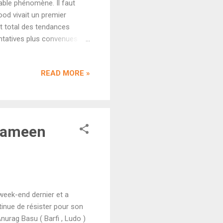
table phénomène. Il faut
ood vivait un premier
t total des tendances
entatives plus convenues
ngsters Maalik réalisé par
orie. De l'action, l'envie
READ MORE »
gatives et de grosses
our un budget de 50 crores.
in a Metro ) avec sa
 Zameen
week-end dernier et a
tinue de résister pour son
nurag Basu ( Barfi , Ludo )