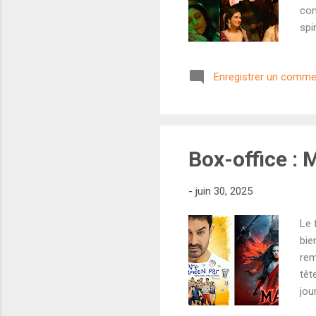
con
spi
cin
chi
Enregistrer un comme
pro
qui
sim
Box-office :
-
juin 30, 2025
Le 
bie
rem
têt
jou
En 