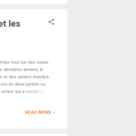
dget (80 crores) et il peut
et les
 mise tout sur des suites
s dernières années, le
s et des univers étendus.
évus en deux parties ou
 acteur qui a compris cet
uxième hit hindi de l'année
, pour les deux années à
READ MORE »
eul film original. Dès cette
(25 juillet) et De De Pyaar
...