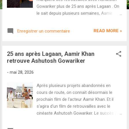
Gowariker plus de 25 ans après Lagaan . On
le sait depuis plusieurs semaines, Aamir
Khan a signé le prochain film du cinéaste
Ashutosh Gowariker. Décrit comme un
READ MORE »
Enregistrer un commentaire
drame sportif, le film est particulièrement
attendu puisqu'il marque les retrouvailles
entre Gowariker et Mr Perfectionniste plus
25 ans après Lagaan, Aamir Khan
de 25 ans après Lagaan . Grâce au site
retrouve Ashutosh Gowariker
Bollywood Hungama, on en apprend plus sur
le long-métrage...à commencer par son titre :
-
mai 28, 2026
Lalkaara . Côté scénario, l'histoire a été
écrite par Piyush Gupta ( Dangal ) et Neeraj
Après plusieurs projets abandonnés en
Singh ( Nil Battey Sannata ), ce qui laisse
cours de route, on connait désormais le
espérer un récit intense, réaliste mais
prochain film de l'acteur Aamir Khan. Et il
également ancré dans un contexte socio-
s'agira d'un film de retrouvailles avec le
politique précis. En effet, Lalkaara racontera
cinéaste Ashutosh Gowariker. Le succès de
l'affrontement sportif entre l'Inde et le
Sitaare Zameen Par en 2025 a peut-être
Pakistan en 1952. Du cricket, de la politique
relancé Aamir Khan au box-office hindi,