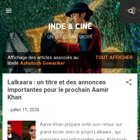
Accéder au contenu principal
INDE & CINÉ
UN BLOG CINÉ SKOPE
Affichage des articles associés au
TOUT AFFICHER
A
libellé
Ashutosh Gowariker
r
t
Lalkaara : un titre et des annonces
i
importantes pour le prochain Aamir
c
Khan
l
e
-
juillet 11, 2026
s
Aamir Khan prépare enfin son retour sur
grand écran avec le projet Lalkaara , qui
marquera ses retrouvailles avec Ashutosh