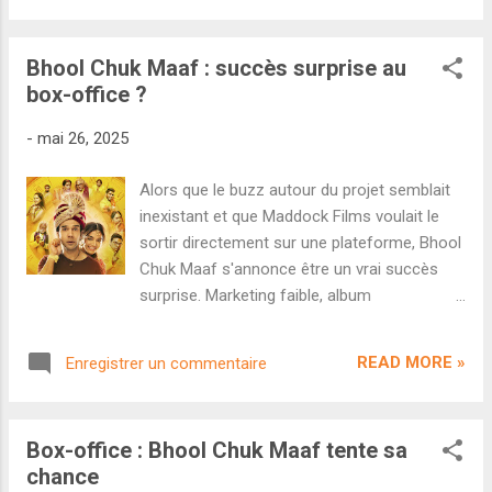
le reste du box-office, la romcom Bhool ...
Karan Sharma a confirmé son bouche-à-
oreille solide avec un excellent maintien en
Bhool Chuk Maaf : succès surprise au
semaine. Le film mettant en scène
box-office ?
Rajkummar Rao et Waqima Gabbi n'a que
très peu ralenti entre lundi (4,5 cr) et jeudi
-
mai 26, 2025
(3,35 cr). En résulte une première semaine de
44,10 crores qui assure Bhool Chuk Maaf
Alors que le buzz autour du projet semblait
d'être au minimum un SEMI-HIT . Pour
inexistant et que Maddock Films voulait le
rappel, le budget de cette production
sortir directement sur une plateforme, Bhool
Maddock Films est de 50 crores, score qui
Chuk Maaf s'annonce être un vrai succès
sera dépassé dès demain. Avec l'absence
surprise. Marketing faible, album
totale de sortie majeure cette semaine, le
moyennement reçu, critiques décentes mais
film peut tenter de viser le hit avant l'arrivée
loin d'être exceptionnelles... Autant dire que
de Housefull 5 . Troisième semaine décente
READ MORE »
Enregistrer un commentaire
personne ne croyait en Bhool Chuk Maaf . À
pour Raid 2 de Raj Kumar Gupta. Le thriller
commencer par son propre studio, Maddock
avec Ajay Devgan, Riteish Deshmukh et Vaa...
Films, qui a tenté de revendre le film à la
Box-office : Bhool Chuk Maaf tente sa
dernière minute en évitant une sortie en
chance
salles. Mais là où tout le monde prédisait un