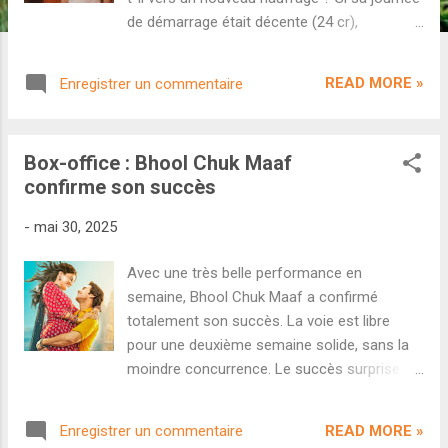
de démarrage était décente (24 cr),
Housefull 5 a largement profité du boost de
l'Aïd al-Adha pour progresser
READ MORE »
Enregistrer un commentaire
considérablement samedi (31 cr) et
dimanche (32,5 cr). À tel point que plusieurs
analystes estimaient que le film pourrait bien
Box-office : Bhool Chuk Maaf
triompher au box-office malgré son accueil
confirme son succès
critique lamentable. Le retour a la réalité
s'est vérifié avec son maintien en semaine.
-
mai 30, 2025
Malgré un lundi plutôt solide (13 cr), le film
n'a cessé de chuter au point de récolter à
Avec une très belle performance en
peine 7 crores jeudi. Sa première semaine au
semaine, Bhool Chuk Maaf a confirmé
box-office national est de 127,25 crores . Un
totalement son succès. La voie est libre
score honorable en apparence, mais
pour une deuxième semaine solide, sans la
clairement décevant pour le 5ème volet
moindre concurrence. Le succès surprise de
d'une franchise populaire avec un si gros
ce mois de mai est bel et bien confirmé.
casting, une si large distribution en salles et
Après un week-end bien plus élevé que
surtout un budget d'environ 250 crores. Pour
READ MORE »
Enregistrer un commentaire
prévu, la romcom à boucle temporelle de