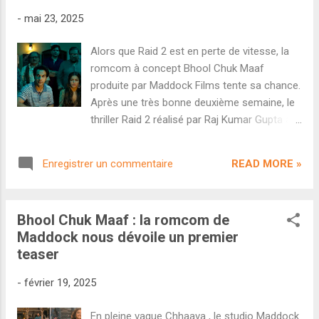
démarrage faible, la romcom au concept de
-
mai 23, 2025
boucle temporelle a surpris dès vendredi
avec 7 crores au démarrage. Ce premier jour
Alors que Raid 2 est en perte de vitesse, la
était cependant à relativiser fortement
romcom à concept Bhool Chuk Maaf
puisque Maddock a appliqué la même
produite par Maddock Films tente sa chance.
stratégie que pour Sky Force avec des prix
Après une très bonne deuxième semaine, le
ridiculement bas, probablement à perte pour
thriller Raid 2 réalisé par Raj Kumar Gupta a
le studio. Mais contrairement à Sky Force
été en grande perte de vitesse sur sa
qui a usé de cette technique sur la quasi
troisième semaine. Le film mettant en scène
entièreté de sa course pour créer une
READ MORE »
Enregistrer un commentaire
Ajay Devgan, Riteish Deshmukh et Vaani
illusion de succès, cette fois-ci la promotion
Kapoor a récolté 20,40 crores en Inde et
n'a duré qu'...
porte désormais son total national à 156,87
Bhool Chuk Maaf : la romcom de
crores . Son total final serra probablement
Maddock nous dévoile un premier
autour de 170 crores. On pouvait espérer
teaser
plus compte tenu de son maintien initial,
cependant c'est déjà un HIT qui a fait de
-
février 19, 2025
beaux profits. Cette suite a également
rapporté 27,50 crores au box-office étranger,
En pleine vague Chhaava , le studio Maddock