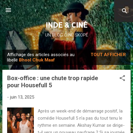
Accéder au contenu principal
INDE & CINÉ
UN BLOG CINÉ SKOPE
Affichage des articles associés au
TOUT AFFICHER
A
libellé
Bhool Chuk Maaf
r
t
Box-office : une chute trop rapide
i
pour Housefull 5
c
l
-
juin 13, 2025
e
Après un week-end de démarrage positif, la
s
comédie Housefull 5 n'a pas du tout tenu le
rythme en semaine. Akshay Kumar se dirige-
t-il vers un nouveau naufrage ? Si sa journée