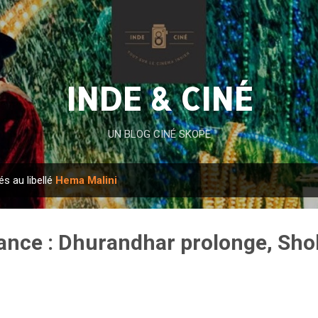
Accéder au contenu principal
INDE & CINÉ
UN BLOG CINÉ SKOPE
és au libellé
Hema Malini
rance : Dhurandhar prolonge, Shol