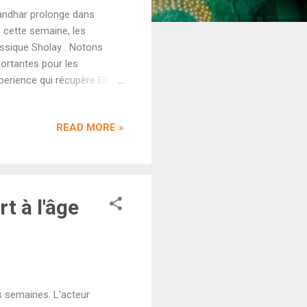
andhar prolonge dans
e cette semaine, les
assique Sholay . Notons
ortantes pour les
perience qui récupère Bha
ge avec Ranveer Singh et
 : plus de 200 crores en
READ MORE »
érieur à son 4ème jour. Si
 sont programmées en région
Sholay réalisé par Ramesh
t à l'âge
s semaines. L'acteur