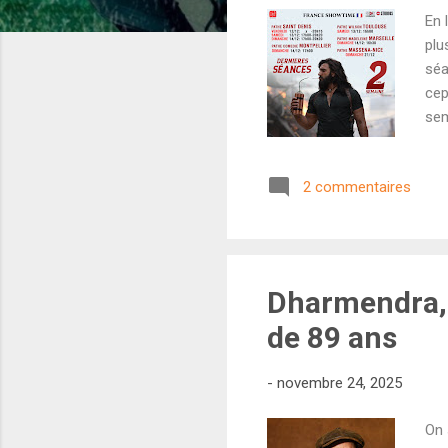
En 
plu
séa
cep
sem
Bha
Aks
2 commentaires
une
vou
par
Shi
Dharmendra, 
de 89 ans
-
novembre 24, 2025
On 