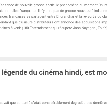
l'absence de nouvelle grosse sortie, le phénomène du moment Dhur
sieurs salles françaises. Il n'y aura pas de grosse nouveauté indienn
nces françaises se partagent entre Dhurandhar et la re-sortie du cl
endant que plusieurs distributeurs ont annoncé des acquisitions imp
aines à venir (180 Entertainment qui récupère Jana Nayagan , EpicX
 Ba , etc). Dhurandhar réalisé par Aditya Dhar Le thriller d'espionna
haye Khanna est devenu un véritable phénomène au box-office indien
 semaine et une stabilité inouïe puisque le 7ème jour du film est sup
s voulez découvrir Dhurandhar sur grand écran, plusieurs séances
isienne mais aussi en province. Distribué par Friday Entertainment. 
ppy Il est régulièrement cité comme étan...
légende du cinéma hindi, est mor
savait que sa santé s'était considérablement dégradée ces dernière