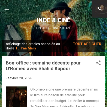
Accéder au contenu principal
INDE & CINÉ
UN BLOG CINÉ SKOPE
Affichage des articles associés au
TOUT AFFICHER
A
libellé
Tu Yaa Main
r
t
Box-office : semaine décente pour
i
O'Romeo avec Shahid Kapoor
c
l
-
février 20, 2026
e
O'Romeo signe une première décente mais
s
le film aura besoin de stabilité pour
rentabiliser son budget. Le thriller à concept
Tu Yaa Mein peine à décoller. Le retour du