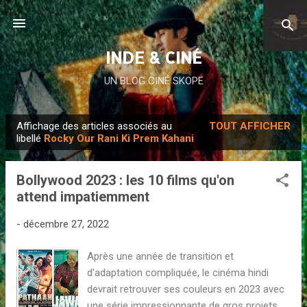
Accéder au contenu principal
INDE & CINÉ
UN BLOG CINÉ SKOPE
Affichage des articles associés au
TOUT AFFICHER
A
libellé
Rocky Our Rani Ki Prem Kahani
r
t
Bollywood 2023 : les 10 films qu'on
i
attend impatiemment
c
l
-
décembre 27, 2022
e
Après une année de transition et
s
d'adaptation compliquée, le cinéma hindi
devrait retrouver ses couleurs en 2023 avec
une série impressionnante de gros projets.