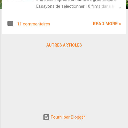
Essayons de sélectionner 10 films dans le
lot. La période post-pandémique a secoué
toutes les industries indiennes. Cette année,
READ MORE »
11 commentaires
on a assisté à des situations extrêmes : des
blockbusters historiques ou des désastres
complets, rarement un entre deux mesuré.
AUTRES ARTICLES
Espérons que 2023 rétablisse l'équilibre du
box-office national, tant pour Bollywood que
pour les autres industries. Voici une liste de
10 films hindis qui pourraient bien marquer
l'année 2023. Évidemment, la liste n'englobe
pas tous les blockbusters potentiels, il s'agit
simplement d'un petit tour d'horizon.
Shehzaada de David Dhawan Avec Bhool
Bhulaiyaa 2 , Kartik Aryan a confirmé son
immense popularité auprès du jeune public. Il
va logiquement tenter de réitérer le même
Fourni par Blogger
triomphe avec Shehzaada de David Dhawan (