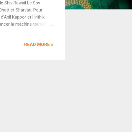
 de Shiv Rawail Le Spy
Bhatt et Sharvari. Pour
d'Anil Kapoor et Hrithik
lancer la machine tout en
ction bollywoodiens au
 Factoris Films, Alpha est
READ MORE »
nne. Welcome to the Jungle
vée aux fans d'Akshay
 passer le cap des 100