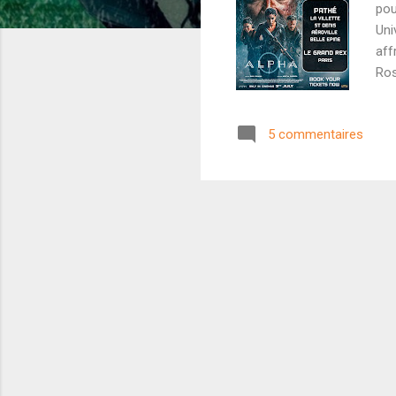
pou
Uni
aff
Ros
éta
fém
5 commentaires
mal
d'A
Kum
cro