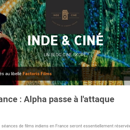
Accéder au contenu principal
INDE & CINÉ
UN BLOG CINÉ SKOPE
és au libellé
Factoris Films
ance : Alpha passe à l'attaque
 séances de films indiens en France seront essentiellement réservée