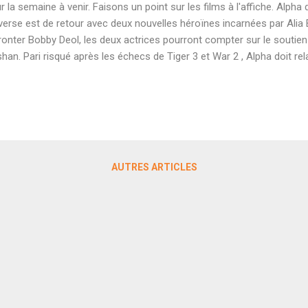
r la semaine à venir. Faisons un point sur les films à l'affiche. Alpha
verse est de retour avec deux nouvelles héroïnes incarnées par Alia 
ronter Bobby Deol, les deux actrices pourront compter sur le soutien 
han. Pari risqué après les échecs de Tiger 3 et War 2 , Alpha doit re
nt une petite anomalie à l'échelle de son industrie tant les films d'a
inin sont rares. Première sortie indienne en salle pour le distributeur
heureusement limité pour le moment à une sortie en région parisie
hmed Khan Deuxième semaine pour cette comédie strictement réser
ar et de ce type d'humour. Welcome to the Jungle va tout de même
res ce wee...
AUTRES ARTICLES