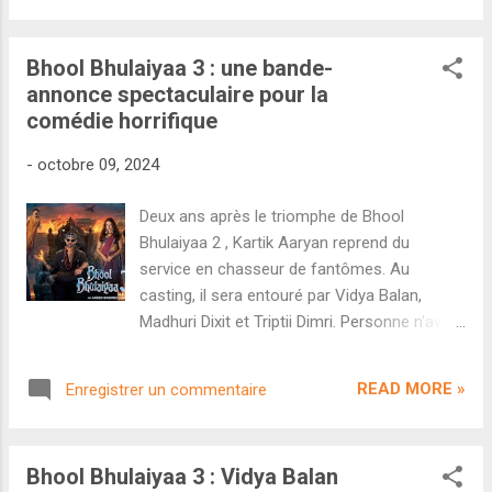
deuxième semaine avec 54,61 crores de
monde par surprise en cette fin de semaine.
recettes. Son...
En effet, le producteur Dinesh Patel a
Bhool Bhulaiyaa 3 : une bande-
annoncé la sortie en salles d'un projet
annonce spectaculaire pour la
mystérieux intitulé Naam pour 22 novembre
comédie horrifique
avec Ajay Devgan en rôle principal. Pourquoi
personne n'avait entendu parler de ce projet
-
octobre 09, 2024
? Pourquoi le sortir si rapidement après
Singham Again ? La réponse est simple : il
Deux ans après le triomphe de Bhool
s'agit d'un long-métrage tourné il y a deux
Bhulaiyaa 2 , Kartik Aaryan reprend du
décennies et qui n'avait jamais pu sortir au
service en chasseur de fantômes. Au
cinéma. Initialement intitulé Benaam , le
casting, il sera entouré par Vidya Balan,
projet a été bouclé en 2004. Réalisé par
Madhuri Dixit et Triptii Dimri. Personne n'avait
Anees Bazmee, ce film met en scène Ajay
prédit que Bhool Bhulaiyaa 2 serait un si
Devgan aux côtés de Sameera Reddy et
grand succès en 2022, surtout à une époque
Bhumika Chawla. Notons que le proje...
READ MORE »
Enregistrer un commentaire
où la plupart des films hindis étaient
boycottés. C'était donc évident que le
réalisateur Anees Bazmee allait rempiler
Bhool Bhulaiyaa 3 : Vidya Balan
pour un troisième volet mettant en scène