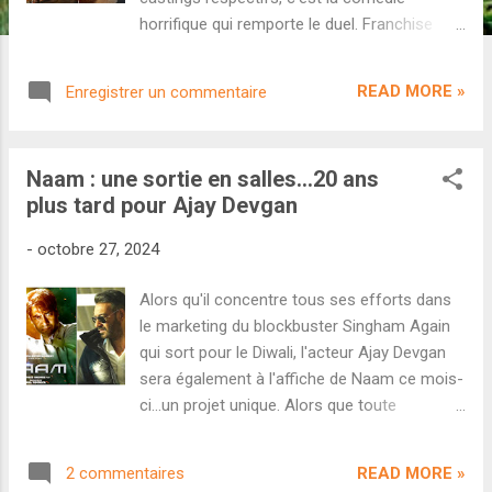
horrifique qui remporte le duel. Franchise
populaire, budget dantesque et casting
démesuré...tous ces éléments garantissent
READ MORE »
Enregistrer un commentaire
un démarrage colossal, mais c'est bien le
bouche-à-oreille qui décide du sort final d'un
film - particulièrement lors d'un clash. Cette
Naam : une sortie en salles...20 ans
règle a été confirmée une fois de plus dans
plus tard pour Ajay Devgan
le duel qui opposait Singham Again à Bhool
Bhulaiyaa 3 ce Diwali. Grand favori, le film de
-
octobre 27, 2024
Rohit Shetty avait pris la tête lors du
démarrage (43,70 cr contre 36,60 cr) et a
Alors qu'il concentre tous ses efforts dans
conservé une légère avance sur toute la
le marketing du blockbuster Singham Again
première semaine (186,60 cr contre 168,86
qui sort pour le Diwali, l'acteur Ajay Devgan
cr). Les critiques catastrophiques et le
sera également à l'affiche de Naam ce mois-
bouche-à-oreille négatif ont pourtant fini par
ci...un projet unique. Alors que toute
prendre le dessus. Cinquième volet du Cop
l'attention médiatique semble concentrée
Universe de Rohit Shetty, Singham Again
sur le clash Singham Again contre Bhool
signe une chute bien plus lourde en
READ MORE »
2 commentaires
Bhulaiyaa 3 , une annonce a pris tout le