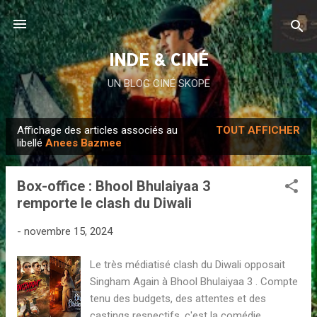
Accéder au contenu principal
INDE & CINÉ
UN BLOG CINÉ SKOPE
Affichage des articles associés au
TOUT AFFICHER
A
libellé
Anees Bazmee
r
t
Box-office : Bhool Bhulaiyaa 3
i
remporte le clash du Diwali
c
l
-
novembre 15, 2024
e
Le très médiatisé clash du Diwali opposait
s
Singham Again à Bhool Bhulaiyaa 3 . Compte
tenu des budgets, des attentes et des
castings respectifs, c'est la comédie