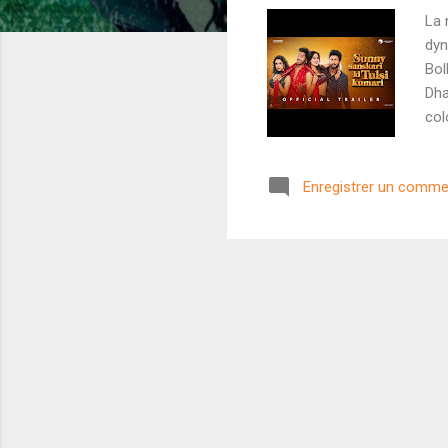
La 
dyn
Bol
Dha
col
Bad
ain
Enregistrer un comme
col
avo
Sun
res