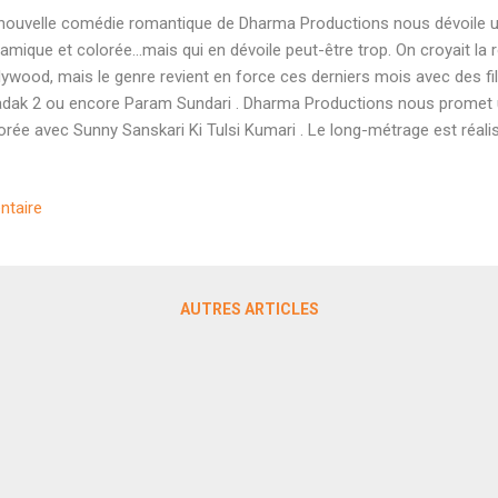
nouvelle comédie romantique de Dharma Productions nous dévoile
amique et colorée...mais qui en dévoile peut-être trop. On croyait 
lywood, mais le genre revient en force ces derniers mois avec des 
dak 2 ou encore Param Sundari . Dharma Productions nous promet
orée avec Sunny Sanskari Ki Tulsi Kumari . Le long-métrage est réali
rinath Ki Dulhania ) et compte à son casting Varun Dhawan, Janhvi 
si que Rohit Saraf. Est-ce que ce projet va rencontrer autant de suc
ntaire
laborations entre Shashank Khaitan et Varun Dhawan ? Découvrons
ir une idée. Comme souvent chez Khaitan, le film tient sur un conce
ny Sanskari Ki Tulsi Kumari suivra donc l'histoire de Sunny et Tulsi q
pectifs en faisant semblant d'être en couple. Une ba...
AUTRES ARTICLES