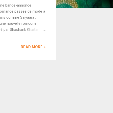
 une bande-annonce
la romance passée de mode à
films comme Saiyaara ,
 une nouvelle romcom
sé par Shashank Khaitan (
Kapoor, Sanya Malhotra
cès que les précédentes
READ MORE »
 la bande-annonce pour en
pt accrocheur mais simple.
ui veulent récupérer leurs ex