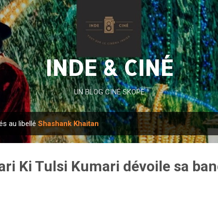
Accéder au contenu principal
INDE & CINÉ
UN BLOG CINÉ SKOPE
és au libellé
Shashank Khaitan
ri Ki Tulsi Kumari dévoile sa ba