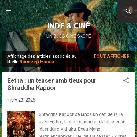
Accéder au contenu principal
INDE & CINÉ
UN BLOG CINÉ SKOPE
Affichage des articles associés au
TOUT AFFICHER
A
libellé
Randeep Hooda
r
t
Eetha : un teaser ambitieux pour
i
Shraddha Kapoor
c
l
-
juin 23, 2026
e
Shraddha Kapoor se lance un défi de taille
s
avec Eetha , biopic consacré à la danseuse
légendaire Vithabai Bhau Mang
Narayangaonkar. Que vaut le teaser ? Après