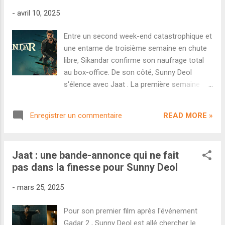
qu'une seule fois le cap des 10 crores pour
-
avril 10, 2025
son premier dimanche (14 cr). Au final, Jaat
totalise 61,50 crores après 8 jours de
Entre un second week-end catastrophique et
course. Si les chiffres ne sont clairement
une entame de troisième semaine en chute
pas sensationnels, on notera une stabilité
libre, Sikandar confirme son naufrage total
avec une chute limitée entre lundi (7,25 cr) et
au box-office. De son côté, Sunny Deol
jeudi (4 cr). Cela dit, la route est encore très
s'élence avec Jaat . La première semaine
longue pour rentabiliser son budget de 100
n'augurait rien de bon pour Sikandar mais la
crores. Fin de partie pour Sikandar . Le
suite a été encore pire. Avec un second
DÉSASTRE réalisé par A. R. Murugadoss et
READ MORE »
Enregistrer un commentaire
week-end de 12,25 crores , soit même pas la
mettant en scène Salman ...
moitié de ce que Dunki avait récolté sur la
même période (27,50 cr) avec 1500 écrans
Jaat : une bande-annonce qui ne fait
en mois et en affrontant Salaar . Pire encore,
pas dans la finesse pour Sunny Deol
en chutant d'environ 65% dès ce lundi, le film
de A. R. Murugadoss avec Salman Khan ne
-
mars 25, 2025
passe même plus la barre des 2 crores par
jour. Après 11 jours de course, le film a
Pour son premier film après l'événement
récolté 107,10 crores en Inde...pour 200
Gadar 2 , Sunny Deol est allé chercher le