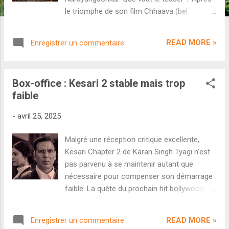
le triomphe de son film Chhaava (bel
ouvrage technique mais politiquement
nauséabond), le cinéaste Laxman Utekar
READ MORE »
Enregistrer un commentaire
continue sur sa lancée de films tirés
d'histoires vraies avec Eetha . Ce drame
musical et costumé retrace la vie de la
Box-office : Kesari 2 stable mais trop
danseuse marathi Vithabai Bhau Mang
faible
Narayangaonkar. Le long-métrage se
déroulera essentiellement entre les années
-
avril 25, 2025
50 et les années 80. Côté casting, c'est
Shraddha Kapoor qui tient le rôle principal. Un
Malgré une réception critique excellente,
défi de taille pour cette actrice pas
Kesari Chapter 2 de Karan Singh Tyagi n'est
forcément habituée aux films women-
pas parvenu à se maintenir autant que
centric. Randeep Hooda tient également un
nécessaire pour compenser son démarrage
rôle important. La musique est composée
faible. La quête du prochain hit bollywoodien
par le duo Ajay-Atul, des spécialistes de la
devra encore attendre. Sur le papier, Kesari
musique traditionnelle marathi. Découvrons
Chapter 2 avait tout pour réussir. Une sortie
le premier teaser du projet. Une fois encore,
READ MORE »
Enregistrer un commentaire
solo, des jours fériés, un titre qui tentait de