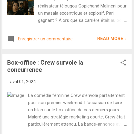
crores de budget (sans compter le salaire de
réalisateur télougou Gopichand Malineni pour
l'acteur). Sans l'Aïd, même le cap des 100
un masala excentrique et explosif. Pari
crores n'aurait pas été possible compte tenu
gagnant ? Alors que sa carrière était au point
du bouche-à-oreille catastrophique. C'est un
mort et qu'il venait de passer 12 longues
DÉSASTRE total pour ce blockbuster de l'Aïd.
années sans le moindre succès en salles,
Et la preuve évidente que Salman Khan n'a
READ MORE »
Enregistrer un commentaire
Sunny Deol a signé un retour tonitruant sur
plus sa place...
les devants de la scène grâce au blockbuster
nostalgique Gadar 2 . Mais l'acteur saura-t-il
Box-office : Crew survole la
confirmer en dehors de franchises établies ?
concurrence
C'est la réponse à laquelle doit répondre
Jaat . Ce pur masala d'action est réalisé par
-
avril 01, 2024
le cinéaste télougou Gopichand Malineni,
grand habitué du cinéma over-the-top et
La comédie féminine Crew s'envole parfaitement
excentrique ( Krack , Veera Simha Reddy ).
pour son premier week-end. L'occasion de faire
Côté casting, Sunny Deol est accompagné
un bilan sur le box-office de ces derniers jours.
de Randeep Hooda, Vineet Kumar Singh,
Malgré une stratégie marketing courte, Crew était
Regina Cassandra ou encore Saiyami Kher.
particulièrement attendu. La bande-annonce avait
Découvrons la bande-annonce. Fidèle à son
remporté un franc succès, la bande-originale