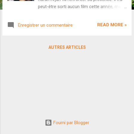
peut-être sorti aucun film cette année, mais
King Khan continue de faire rêver le public
indien. En septembre, la ressortie de Veer-
READ MORE »
Enregistrer un commentaire
Zaara a été un franc succès - permettant au
film de passer le cap symbolique des 100
crores de total brut mondial - et il reste
AUTRES ARTICLES
d'ailleurs encore plusieurs séances à venir
en France. Et l'acteur voit deux de ses
anciens classiques revenir ce mois-ci avec
Kal Ho Naa Ho de Nikhil Advani et Karan
Arjun de Rakesh Roshan. Ressorti la
semaine dernière, Kal Ho Naa Ho a récolté
2,40 crores en huit jours. Une performance
impressionnante pour ce film sorti il y a 21
ans déjà et qui disponible en streaming, en
plus d'être souvent diffusé à la télévision
indienne. Plus impressionnant encore, le film
Fourni par Blogger
est extrêmement stable puisqu'il a récolté