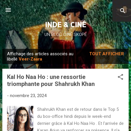
Accéder au contenu principal
INDE & CINÉ
UN BLOG CINÉ SKOPE
Affichage des articles associés au
TOUT AFFICHER
A
libellé
Veer-Zaara
r
t
Kal Ho Naa Ho : une ressortie
i
triomphante pour Shahrukh Khan
c
l
-
novembre 23, 2024
e
Shahrukh Khan est de retour dans le Top 5
s
du box-office hindi depuis le week-end
dernier grâce à Kal Ho Naa Ho . Et l'arrivée de
Karan Arjun va renforcer sa présence. Il n'a