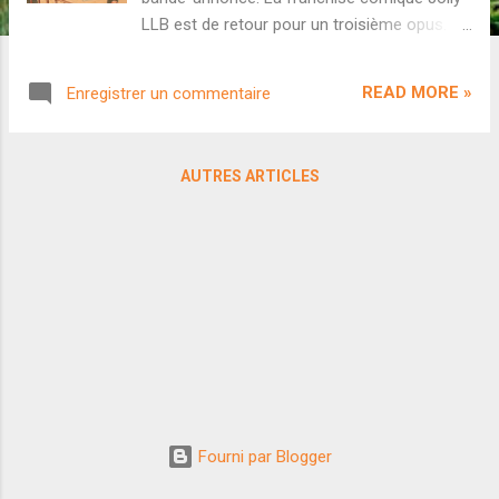
LLB est de retour pour un troisième opus.
Comme les précédents volets, ce nouveau
film promet un mélange de comédie, de film
READ MORE »
Enregistrer un commentaire
de procès et de commentaire social. Le
cinéaste Subhash Kapoor est parvenu à
réunir le casting principal des deux premiers
AUTRES ARTICLES
films : Arshad Warsi, Akshay Kumar, Amrita
Rao et Huma Qureshi. L'antagoniste sera
joué par Gajraj Rao. Notons que Jolly LLB 3
sera la première sortie en salles du studio
Star Studios depuis Selfiee en février 2023.
Est-ce que le public répondra présent pour
ces retrouvailles ? La bande-annonce va-t-
elle faire augmenter considérablement le
buzz à neuf jours de la sortie en salles ?
Après un teaser efficace et prometteur,
cette bande-annonce s'avère un peu trop
Fourni par Blogger
longue et moins bien rythmée. Le studio