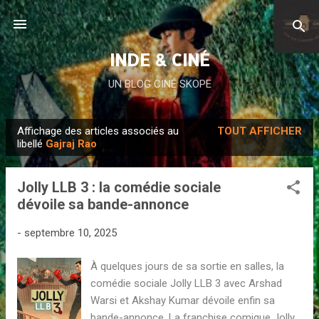
Accéder au contenu principal
INDE & CINÉ
UN BLOG CINÉ SKOPE
Affichage des articles associés au
TOUT AFFICHER
A
libellé
Gajraj Rao
r
t
Jolly LLB 3 : la comédie sociale
i
dévoile sa bande-annonce
c
l
-
septembre 10, 2025
e
À quelques jours de sa sortie en salles, la
s
comédie sociale Jolly LLB 3 avec Arshad
Warsi et Akshay Kumar dévoile enfin sa
bande-annonce. La franchise comique Jolly