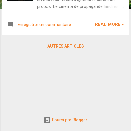
propos. Le cinéma de propagande hindi est
une affaire tristement bien rodée. Depuis une
quinzaine d'année, une partie de l'industrie
READ MORE »
Enregistrer un commentaire
bollywoodienne a viré de bord pour chanter
les louanges de Narendra Modi et son
régime fasciste. D'abord par des
AUTRES ARTICLES
blockbusters costumés qui réécrivaient
allègrement l'histoire ( Manikarnika , Tanhaji ,
etc), par des films sociaux qui détournaient
le sujet pour un message pro-BJP ( Toilet ,
Padman , etc), puis par des films de
propagande immondes à petit budget ( The
Kashmir Files , The Kerala Story , etc). Mais
le triomphe du diptyque Dhurandhar semble
avoir fait passer une nouvelle étape au
cinéma de propagande : plus cru, plus
décomplexé, mieux taillé pour le très grand
Fourni par Blogger
public...et donc plus dangereux. Dans cette