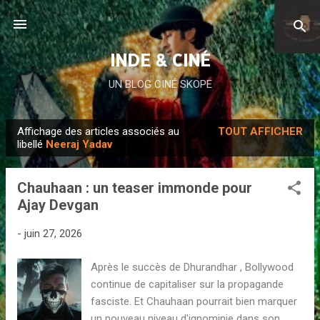
Accéder au contenu principal
INDE & CINÉ
UN BLOG CINÉ SKOPE
Affichage des articles associés au
TOUT AFFICHER
A
libellé
Neeraj Yadav
r
t
Chauhaan : un teaser immonde pour
i
Ajay Devgan
c
l
-
juin 27, 2026
e
Après le succès de Dhurandhar , Bollywood
s
continue de capitaliser sur la propagande
fasciste. Et Chauhaan pourrait bien marquer
un nouveau niveau d'ignominie dans son