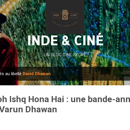
Accéder au contenu principal
INDE & CINÉ
UN BLOG CINÉ SKOPE
és au libellé
David Dhawan
oh Ishq Hona Hai : une bande-an
r Varun Dhawan