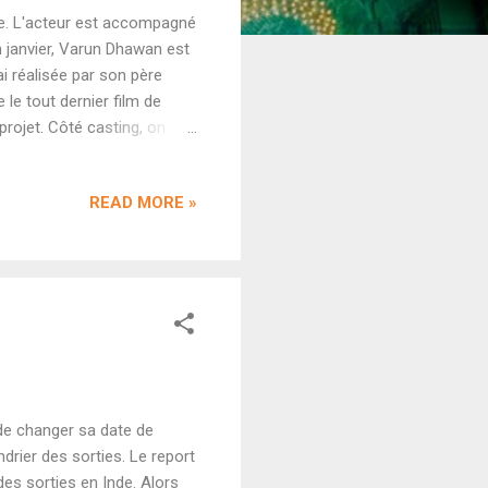
e. L'acteur est accompagné
n janvier, Varun Dhawan est
i réalisée par son père
 le tout dernier film de
projet. Côté casting, on
s, Hai Jawani Toh Ishq
partie de son marketing sur
READ MORE »
Bonne surprise ou film de
wan était déjà fatiguée en
ucoup de quiproquos et une
de changer sa date de
ndrier des sorties. Le report
des sorties en Inde. Alors