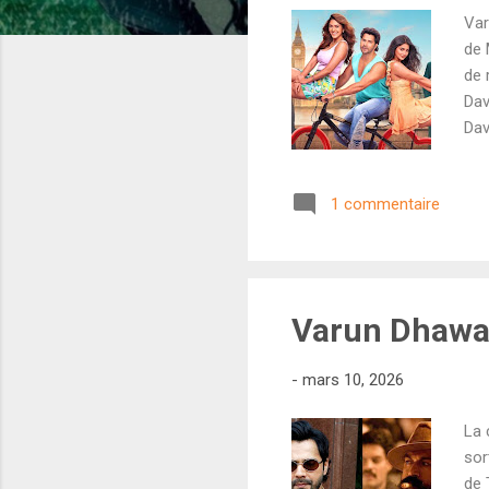
Var
de 
de 
Dav
Dav
ret
Hon
1 commentaire
ses
tro
201
mis
Varun Dhawan
-
mars 10, 2026
La 
sor
de 