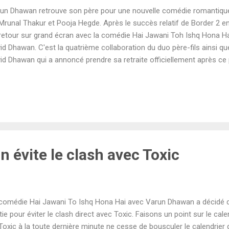
un Dhawan retrouve son père pour une nouvelle comédie romantiqu
Mrunal Thakur et Pooja Hegde. Après le succès relatif de Border 2 e
retour sur grand écran avec la comédie Hai Jawani Toh Ishq Hona Ha
id Dhawan. C'est la quatrième collaboration du duo père-fils ainsi que
id Dhawan qui a annoncé prendre sa retraite officiellement après ce 
rouve également Mrunal Thakur et Pooja Hegde. Produit par Tips Film
a Hai sortira au cinéma le 5 juin 2026. Si le film a basé une grosse 
 chansons, il est désormais temps de découvrir sa bande-annonce. 
p pour le clan Dhawan ? Découvrons la réponse. La recette David Dha
4 avec Main Tera Hero : de l'humour lourd, des sous-entendus, bea
e en scène datée. Douze a...
 évite le clash avec Toxic
comédie Hai Jawani To Ishq Hona Hai avec Varun Dhawan a décidé 
tie pour éviter le clash direct avec Toxic. Faisons un point sur le cale
Toxic à la toute dernière minute ne cesse de bousculer le calendrier 