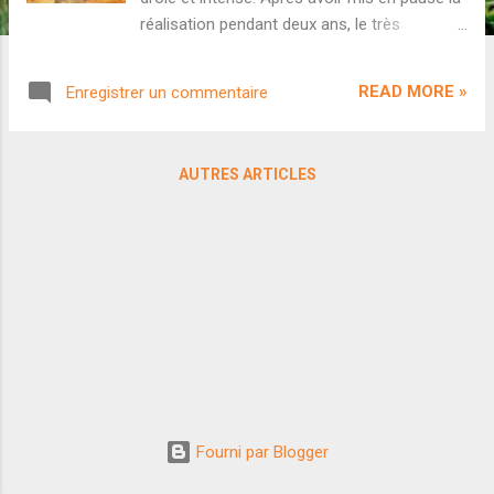
réalisation pendant deux ans, le très
prolifique Anurag Kashyap est enfin de
retour. Excellente nouvelle : le cinéaste
READ MORE »
Enregistrer un commentaire
semble avoir définitivement mis de côté ses
collaborations avec Netflix et retrouve les
salles de cinéma avec son nouveau projet
AUTRES ARTICLES
intitulé Nishaanchi . Côté casting, on va
découvrir le débutant Aaishvary Thackeray
aux côtés de l'actrice Monika Panwar (vue
dans l'excellente série Khauf ). On retrouvera
également plusieurs seconds couteaux
passionnants comme Mohammed Zeeshan
Ayyub et Kumud Mishra. L'histoire tourne
autour de trois amis qui se lancent dans le
monde du crime...mais qui ne sont peut-être
pas vraiment équipés pour y faire face.
Découvrons la bande-annonce. Si ses
Fourni par Blogger
derniers longs-métrages semblaient moins