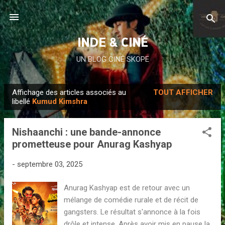
Accéder au contenu principal
INDE & CINÉ
UN BLOG CINÉ SKOPE
Affichage des articles associés au
TOUT AFFICHER
A
libellé
Kumud Kimshra
r
t
Nishaanchi : une bande-annonce
i
prometteuse pour Anurag Kashyap
c
l
-
septembre 03, 2025
e
Anurag Kashyap est de retour avec un
s
mélange de comédie rurale et de récit de
gangsters. Le résultat s'annonce à la fois
drôle et intense. Après avoir mis en pause la