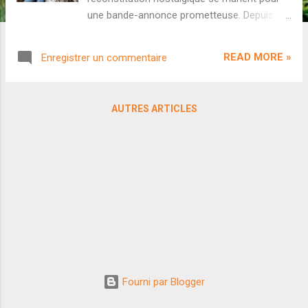
une bande-annonce prometteuse. Depuis
ses débuts en 2009 avec Luck By Chance , la
cinéaste Zoya Akhtar est devenue une des
READ MORE »
Enregistrer un commentaire
réalisatrices les plus passionnantes de la
scène contemporaine. Entre ode au voyage (
Zindagi Na Milegi Dobara ), portrait familial (
AUTRES ARTICLES
Dil Dhadakne Do ) et hommage à la scène
rap underground ( Gully Boy ), elle s'est
constituée une filmographie variée,
imprévisible mais toujours captivante. Pour
son retour derrière la caméra, la cinéaste
passe chez Netflix avec The Archies adapté
des célèbres Archie Comics qui ont
notamment inspiré la série Riverdale . Côté
casting, ce sera l'occasion de découvrir de
nouveaux talents dont Suhana Khan,
Agastya Nanda, Khushi Kapoor, Vedang
Fourni par Blogger
Raina et Mihir Ahuja. Voici la bande-annonce