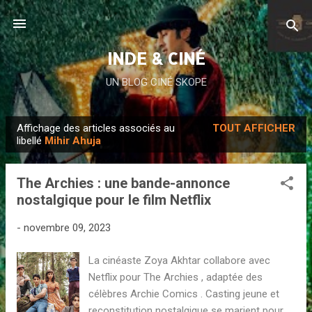
Accéder au contenu principal
INDE & CINÉ
UN BLOG CINÉ SKOPE
Affichage des articles associés au
TOUT AFFICHER
A
libellé
Mihir Ahuja
r
t
The Archies : une bande-annonce
i
nostalgique pour le film Netflix
c
l
-
novembre 09, 2023
e
La cinéaste Zoya Akhtar collabore avec
s
Netflix pour The Archies , adaptée des
célèbres Archie Comics . Casting jeune et
reconstitution nostalgique se marient pour