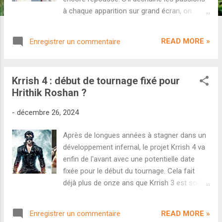
à chaque apparition sur grand écran, on
reproche très souvent à Hrithik Roshan de
se faire trop rare. Et pour cause, l'acteur n'a
READ MORE »
Enregistrer un commentaire
tenu le rôle principal que dans deux films ces
six dernières années... Alors que le public
attend War 2 comme le potentiel plus gros
Krrish 4 : début de tournage fixé pour
blockbuster indien de l'année, beaucoup de
Hrithik Roshan ?
ses fans nostalgiques attendent le projet
Krrish 4 . Avec un début de tournage
-
décembre 26, 2024
annoncé pour la fin d'année 2025, le long-
métrage était censé être co-produit par
Après de longues années à stagner dans un
Siddharth Anand et réalisé par Karan
développement infernal, le projet Krrish 4 va
Malhotra ( Agneepath ). Mais une annonce
enfin de l'avant avec une potentielle date
risque de tout changer. En effet, on apprend
fixée pour le début du tournage. Cela fait
aujourd'hui que Siddharth Anand s'est retiré
déjà plus de onze ans que Krrish 3 est sorti
du projet. Même s'il n'était "que" co-
dans les salles indiennes et la suite tant
producteur, Anand s'investissait beaucoup
attendue des aventures du super-héros
dans le développement du projet. Le
READ MORE »
Enregistrer un commentaire
indien se fait toujours attendre. Maintes fois