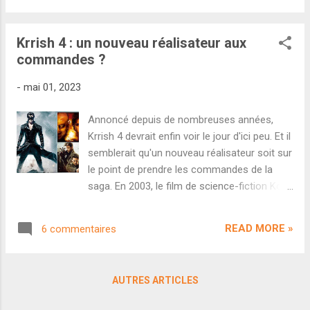
cinéaste...
annulé ou reporté, le projet semblait
totalement abandonné jusqu'aux annonces
Krrish 4 : un nouveau réalisateur aux
de Rakesh Roshan l'année dernière. Le
commandes ?
réalisateur avait annoncé qu'il préférait
rester simplement producteur de la
-
mai 01, 2023
franchise et confier la direction à un
cinéaste plus jeune, qui saurait parler au
Annoncé depuis de nombreuses années,
public d'aujourd'hui. Un article nous avait
Krrish 4 devrait enfin voir le jour d'ici peu. Et il
également appris que le projet serait co-
semblerait qu'un nouveau réalisateur soit sur
produit par Siddharth Anand sous sa
le point de prendre les commandes de la
bannière Marflix. Via le site Pinkvilla, on
saga. En 2003, le film de science-fiction Koi
apprend aujourd'hui qu'une date potentielle
Mil Gaya avec Hrithik Roshan et Preity Zinta
de début de tournage aurait été fixée par
sortait sur les écrans indiens. Immense
l'équipe du film. Krrish 4 devrait démarrer son
READ MORE »
6 commentaires
succès populaire, le film aurait droit à deux
tournage dès l'été 2025. On sait que...
suites : Krrish (2006) et Krrish 3 (2013). Les
trois films étaient réalisés par Rakesh
AUTRES ARTICLES
Roshan et ont tous enflammé le box-office
national, même si le dernier opus a