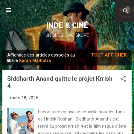
Accéder au contenu principal
INDE & CINÉ
UN BLOG CINÉ SKOPE
Affichage des articles associés au
TOUT AFFICHER
A
libellé
Karan Malhotra
r
t
Siddharth Anand quitte le projet Krrish
i
4
c
l
-
mars 18, 2025
e
Encore une mauvaise nouvelle pour les fans
s
de Hrithik Roshan : Siddharth Anand s'est
retiré du projet Krrish 4 et le film risque d'être
encore repoussé. S'il déchaîne les passions