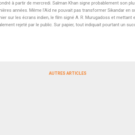
ondré à partir de mercredi. Salman Khan signe probablement son plu
nières années. Même l'Aïd ne pouvait pas transformer Sikandar en s
nier sur les écrans indien, le film signé A. R. Murugadoss et mettan
alement rejeté par le public. Sur papier, tout indiquait pourtant un suc
-indien, un cinéaste tamoul confirmé, Rashmika Mandanna à qui tout 
bres d'écrans jamais vu en Inde pour un film hindi... Mais voilà, la car
man Khan et les critiques désastreuses ont transformé ce potentie
torique. Après un premier jour décevant (26 cr), le film a profité de l'A
ances partielles de mardi (19,50 cr) pour limiter la casse. Mais les 
mencé merc...
AUTRES ARTICLES