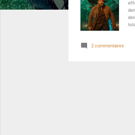
eff
der
der
tot
pan
nom
2 commentaires
Sal
his
vac
com