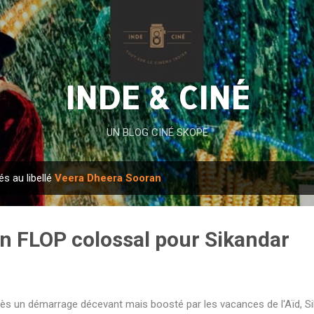
Accéder au contenu principal
INDE & CINÉ
UN BLOG CINÉ SKOPE
és au libellé
Veera Dheera Sooran
un FLOP colossal pour Sikandar
ès un démarrage décevant mais boosté par les vacances de l'Aïd, Si