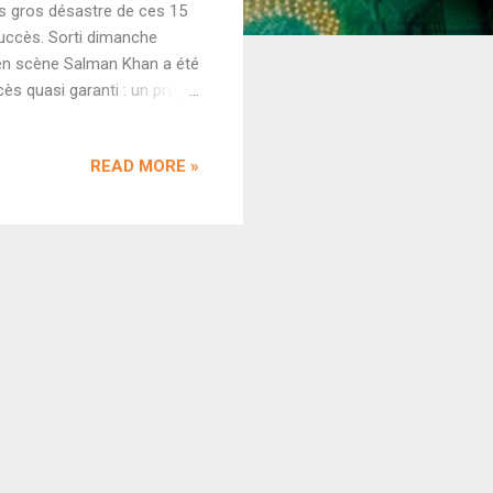
s gros désastre de ces 15
uccès. Sorti dimanche
t en scène Salman Khan a été
cès quasi garanti : un projet
réussissait, le plus grand
rière en chute libre de
READ MORE »
l come-back en désastre
ïd lundi (29 cr) et des
choses sérieuses ont