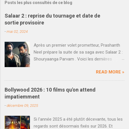
Posts les plus consultés de ce blog
Salaar 2 : reprise du tournage et date de
sortie provisoire
-
mai 02, 2024
Après un premier volet prometteur, Prashanth
Neel prépare la suite de sa saga avec Salaar 2 :
Shouryaanga Parvam . Voici les dernières
informations qui viennent d'être dévoilées. En
READ MORE »
décembre dernier, le blockbuster Salaar réalisé
par Prashanth Neel a rencontré un succès
décent au box-office national. Loin d'atteindre
Bollywood 2026 : 10 films qu'on attend
les scores fous de K.G.F : Chapter 2 , en partie
impatiemment
à cause d'un clash perdu dans le Nord de l'Inde
-
décembre 09, 2025
face à Shahrukh Khan et Dunki , le film a
cependant posé les bases pour une suite qui
Si l'année 2025 a été plutôt décevante, tous les
voit les choses en grand et rêve de faire mieux.
regards sont désormais fixés sur 2026. Et
On savait que plusieurs séquences avaient déjà