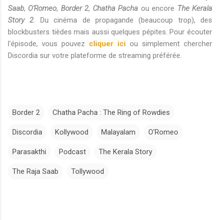
Saab
,
O'Romeo
,
Border 2
,
Chatha Pacha
ou encore
The Kerala
Story 2
. Du cinéma de propagande (beaucoup trop), des
blockbusters tièdes mais aussi quelques pépites. Pour écouter
l'épisode, vous pouvez
cliquer ici
ou simplement chercher
Discordia sur votre plateforme de streaming préférée.
Border 2
Chatha Pacha : The Ring of Rowdies
Discordia
Kollywood
Malayalam
O'Romeo
Parasakthi
Podcast
The Kerala Story
The Raja Saab
Tollywood
C
o