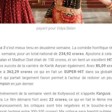
payant pour Vidya Balan
aa 3
s'est mieux tenu en deuxième semaine. La comédie horrifique r
a semaine, pour un total national de
234,92 crores
. Ajoutons à cela 
alan et Madhuri Dixit était de 150 crores, et on tient un excellent
HI
gros succès de la carrière de Kartik Aaryan également. Avec
85,09 cr
ve à
362,29 crores
ce qui en fait un
SUPER-HIT
dans sa globalit
t qui partait largement favori permet à l'acteur de redorer un p
mpion
en juin dernier.
'événement de la semaine vient de Kollywood et s'appelle
Kanguva
.
a. Le film démarre fort avec
22 crores
, ce qui en fait le 4ème me
eureusement, les critiques sont très négatives et le bouche-à-or
sal (estimé entre 300-350 crores). Ma critique sera bientôt publiée 