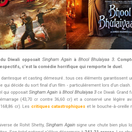
 du Diwali opposait
Singham Again
à
Bhool Bhulaiyaa 3
. Compt
espectifs, c'est la comédie horrifique qui remporte le duel.
t dantesque et casting démesuré...tous ces éléments garantissent 
le qui décide du sort final d'un film - particulièrement lors d'un clash
el qui opposait
Singham Again
à
Bhool Bhulaiyaa 3
ce Diwali. Grand fa
 démarrage (43,70 cr contre 36,60 cr) et a conservé une légère a
 168,86 cr). Les
critiques catastrophiques
et le bouche-à-oreille n
iverse de Rohit Shetty,
Singham Again
signe une chute bien plus 
tes. Son total national s'élève désormais à
241,21 crores
. Les chu