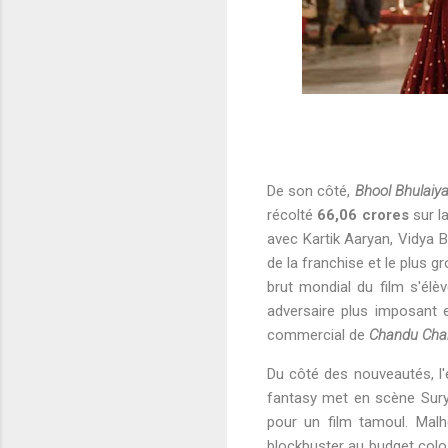
De son côté,
Bhool Bhulaiy
récolté
66,06 crores
sur l
avec Kartik Aaryan, Vidya B
de la franchise et le plus 
brut mondial du film s'élè
adversaire plus imposant e
commercial de
Chandu Cha
Du côté des nouveautés, l
fantasy met en scène Sury
pour un film tamoul. Malh
blockbuster au budget colos