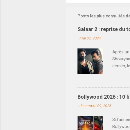
Posts les plus consultés d
Salaar 2 : reprise du 
-
mai 02, 2024
Après un 
Shouryaan
dernier, 
national.
Nord de l
les chose
en même t
Bollywood 2026 : 10 
officiell
-
décembre 09, 2025
Shouryaan
réunissan
Si l'anné
Bollywoo