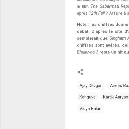
le film
The Sabarmati Repo
après
12th Fail
? Affaire à s
Note : les chiffres donn
débat. D'après le site d'
semblerait que
Singham A
chiffres sont avérés, ce
Bhulaiyaa 3
reste un hit quo
Ajay Devgan
Anees B
Kanguva
Kartik Aaryan
Vidya Balan
C