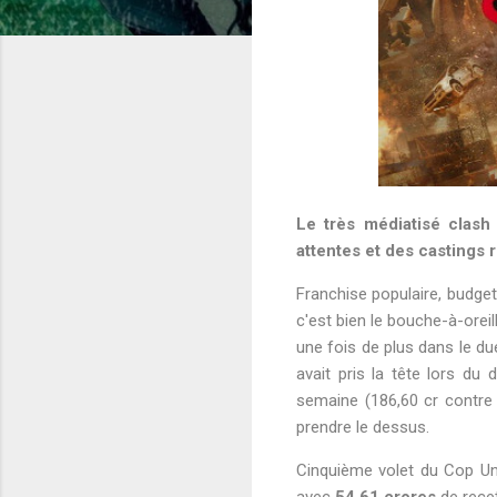
Le très médiatisé clash
attentes et des castings r
Franchise populaire, budge
c'est bien le bouche-à-oreil
une fois de plus dans le du
avait pris la tête lors du
semaine (186,60 cr contre
prendre le dessus.
Cinquième volet du Cop Un
avec
54,61 crores
de recet