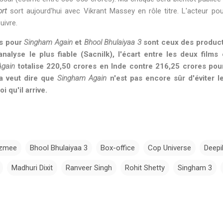
rt
sort aujourd'hui avec Vikrant Massey en rôle titre. L'acteur pou
uivre.
és pour
Singham Again
et
Bhool Bhulaiyaa 3
sont ceux des product
analyse le plus fiable (Sacnilk), l'écart entre les deux films 
gain
totalise 220,50 crores en Inde contre 216,25 crores po
la veut dire que
Singham Again
n'est pas encore sûr d'éviter l
i qu'il arrive.
azmee
Bhool Bhulaiyaa 3
Box-office
Cop Universe
Deepi
Madhuri Dixit
Ranveer Singh
Rohit Shetty
Singham 3