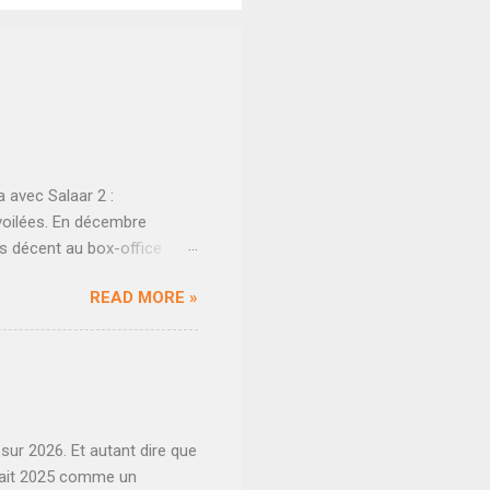
 avec Salaar 2 :
évoilées. En décembre
ès décent au box-office
use d'un clash perdu dans le
READ MORE »
ses pour une suite qui voit
s avaient déjà été tournée
 attendre la reprise
ue le tournage de Salaar 2 :
mier segment de dix jours
sur 2026. Et autant dire que
ndait 2025 comme un