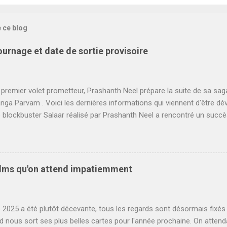
e ce blog
tournage et date de sortie provisoire
premier volet prometteur, Prashanth Neel prépare la suite de sa saga
ga Parvam . Voici les dernières informations qui viennent d'être d
le blockbuster Salaar réalisé par Prashanth Neel a rencontré un succ
 Loin d'atteindre les scores fous de K.G.F : Chapter 2 , en partie à ca
'Inde face à Shahrukh Khan et Dunki , le film a cependant posé les ba
s en grand et rêve de faire mieux. On savait que plusieurs séquence
emps que le premier volet pour Salaar 2 , cependant il fallait encore
films qu'on attend impatiemment
e du tournage. Dans un article publié cette semaine, on apprend ainsi q
ga Parvam va reprendre ce mois-ci à Hyderabad. Il s'agira d'un pre
t Prabhas et Prithivraj, les deux protagoniste...
e 2025 a été plutôt décevante, tous les regards sont désormais fixés 
d nous sort ses plus belles cartes pour l'année prochaine. On atte