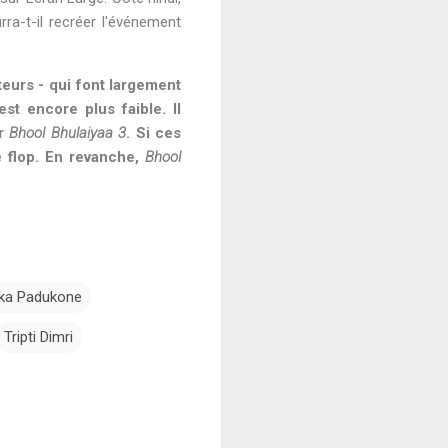
rra-t-il recréer l'événement
eurs - qui font largement
est encore plus faible. Il
ur
Bhool Bhulaiyaa 3
. Si ces
e flop. En revanche,
Bhool
ka Padukone
Tripti Dimri