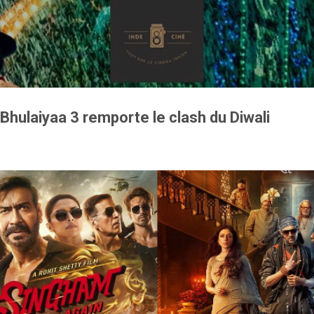
Accéder au contenu principal
 Bhulaiyaa 3 remporte le clash du Diwali