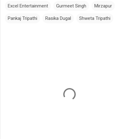
Excel Entertainment
Gurmeet Singh
Mirzapur
Pankaj Tripathi
Rasika Dugal
Shweta Tripathi
C
o
m
m
e
n
t
a
i
r
e
s