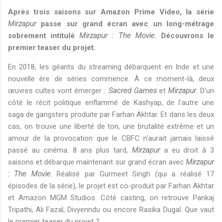
Après trois saisons sur Amazon Prime Video, la série
Mirzapur
passe sur grand écran avec un long-métrage
sobrement intitulé
Mirzapur : The Movie
. Découvrons le
premier teaser du projet.
En 2018, les géants du streaming débarquent en Inde et une
nouvelle ère de séries commence. À ce moment-là, deux
œuvres cultes vont émerger :
Sacred Games
et
Mirzapur
. D'un
côté le récit politique enflammé de Kashyap, de l'autre une
saga de gangsters produite par Farhan Akhtar. Et dans les deux
cas, on trouve une liberté de ton, une brutalité extrême et un
amour de la provocation que le CBFC n'aurait jamais laissé
passé au cinéma. 8 ans plus tard,
Mirzapur
a eu droit à 3
saisons et débarque maintenant sur grand écran avec
Mirzapur
: The Movie
. Réalisé par Gurmeet Singh (qui a réalisé 17
épisodes de la série), le projet est co-produit par Farhan Akhtar
et Amazon MGM Studios. Côté casting, on retrouve Pankaj
Tripathi, Ali Fazal, Divyenndu ou encore Rasika Dugal. Que vaut
le premier teaser du projet ?