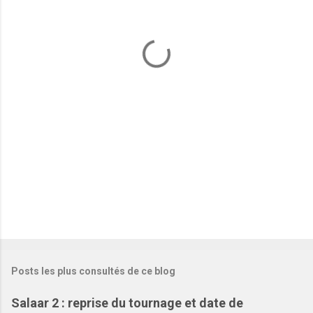
n
t
a
i
r
e
s
Posts les plus consultés de ce blog
Salaar 2 : reprise du tournage et date de