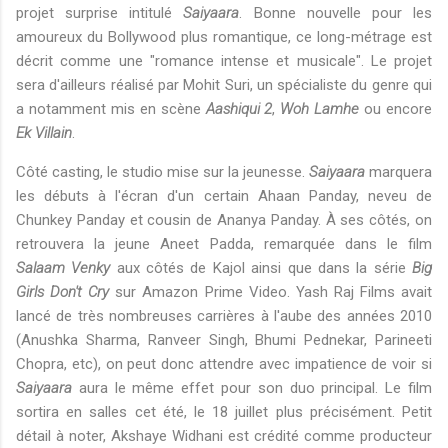
projet surprise intitulé
Saiyaara
. Bonne nouvelle pour les
amoureux du Bollywood plus romantique, ce long-métrage est
décrit comme une "romance intense et musicale". Le projet
sera d'ailleurs réalisé par Mohit Suri, un spécialiste du genre qui
a notamment mis en scène
Aashiqui 2
,
Woh Lamhe
ou encore
Ek Villain
.
Côté casting, le studio mise sur la jeunesse.
Saiyaara
marquera
les débuts à l'écran d'un certain Ahaan Panday, neveu de
Chunkey Panday et cousin de Ananya Panday. À ses côtés, on
retrouvera la jeune Aneet Padda, remarquée dans le film
Salaam Venky
aux côtés de Kajol ainsi que dans la série
Big
Girls Don't Cry
sur Amazon Prime Video. Yash Raj Films avait
lancé de très nombreuses carrières à l'aube des années 2010
(Anushka Sharma, Ranveer Singh, Bhumi Pednekar, Parineeti
Chopra, etc), on peut donc attendre avec impatience de voir si
Saiyaara
aura le même effet pour son duo principal. Le film
sortira en salles cet été, le 18 juillet plus précisément. Petit
détail à noter, Akshaye Widhani est crédité comme producteur