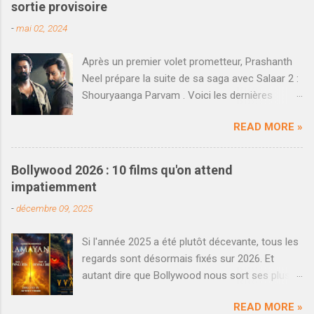
sortie provisoire
-
mai 02, 2024
Après un premier volet prometteur, Prashanth
Neel prépare la suite de sa saga avec Salaar 2 :
Shouryaanga Parvam . Voici les dernières
informations qui viennent d'être dévoilées. En
READ MORE »
décembre dernier, le blockbuster Salaar réalisé
par Prashanth Neel a rencontré un succès
décent au box-office national. Loin d'atteindre
Bollywood 2026 : 10 films qu'on attend
les scores fous de K.G.F : Chapter 2 , en partie
impatiemment
à cause d'un clash perdu dans le Nord de l'Inde
-
décembre 09, 2025
face à Shahrukh Khan et Dunki , le film a
cependant posé les bases pour une suite qui
Si l'année 2025 a été plutôt décevante, tous les
voit les choses en grand et rêve de faire mieux.
regards sont désormais fixés sur 2026. Et
On savait que plusieurs séquences avaient déjà
autant dire que Bollywood nous sort ses plus
été tournée en même temps que le premier
belles cartes pour l'année prochaine. On
volet pour Salaar 2 , cependant il fallait encore
READ MORE »
attendait 2025 comme un renouveau après une
attendre la reprise officielle du tournage. Dans