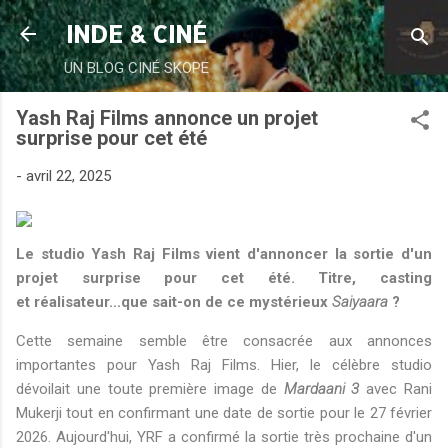
Accéder au contenu principal
INDE & CINÉ
UN BLOG CINÉ SKOPE
Yash Raj Films annonce un projet
surprise pour cet été
-
avril 22, 2025
Le studio Yash Raj Films vient d'annoncer la sortie d'un
projet surprise pour cet été. Titre, casting
et
réalisateur...que sait-on de ce mystérieux
Saiyaara
?
Cette semaine semble être consacrée aux annonces
importantes pour Yash Raj Films. Hier, le célèbre studio
dévoilait une toute première image de
Mardaani 3
avec Rani
Mukerji tout en confirmant une date de sortie pour le 27 février
2026. Aujourd'hui, YRF a confirmé la sortie très prochaine d'un