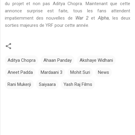
du projet et non pas Aditya Chopra. Maintenant que cette
annonce surprise est faite, tous les fans attendent
impatiemment des nouvelles de
War 2
et
Alpha
, les deux
sorties majeures de YRF pour cette année.
Aditya Chopra
Ahaan Panday
Akshaye Widhani
Aneet Padda
Mardaani 3
Mohit Suri
News
Rani Mukerji
Saiyaara
Yash Raj Films
C
o
m
m
e