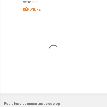
cette liste.
n
RÉPONDRE
t
a
i
r
e
s
E
n
r
e
Posts les plus consultés de ce blog