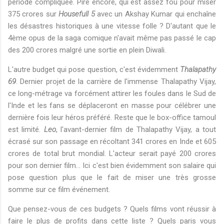
période compliquée. Pire encore, qui est assez fou pour miser
375 crores sur
Housefull 5
avec un Akshay Kumar qui enchaîne
les désastres historiques à une vitesse folle ? D'autant que le
4ème opus de la saga comique n'avait même pas passé le cap
des 200 crores malgré une sortie en plein Diwali.
L'autre budget qui pose question, c'est évidemment
Thalapathy
69
. Dernier projet de la carrière de l'immense Thalapathy Vijay,
ce long-métrage va forcément attirer les foules dans le Sud de
l'Inde et les fans se déplaceront en masse pour célébrer une
dernière fois leur héros préféré. Reste que le box-office tamoul
est limité.
Leo
, l'avant-dernier film de Thalapathy Vijay, a tout
écrasé sur son passage en récoltant 341 crores en Inde et 605
crores de total brut mondial. L'acteur serait payé 200 crores
pour son dernier film... Ici c'est bien évidemment son salaire qui
pose question plus que le fait de miser une très grosse
somme sur ce film événement.
Que pensez-vous de ces budgets ? Quels films vont réussir à
faire le plus de profits dans cette liste ? Quels paris vous