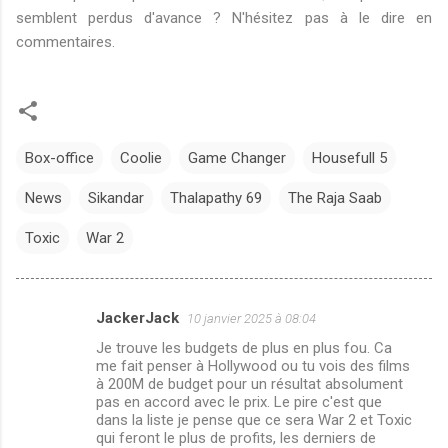
semblent perdus d'avance ? N'hésitez pas à le dire en
commentaires.
Box-office
Coolie
Game Changer
Housefull 5
News
Sikandar
Thalapathy 69
The Raja Saab
Toxic
War 2
JackerJack
10 janvier 2025 à 08:04
C
Je trouve les budgets de plus en plus fou. Ca
o
me fait penser à Hollywood ou tu vois des films
m
à 200M de budget pour un résultat absolument
pas en accord avec le prix. Le pire c'est que
m
dans la liste je pense que ce sera War 2 et Toxic
qui feront le plus de profits, les derniers de
e