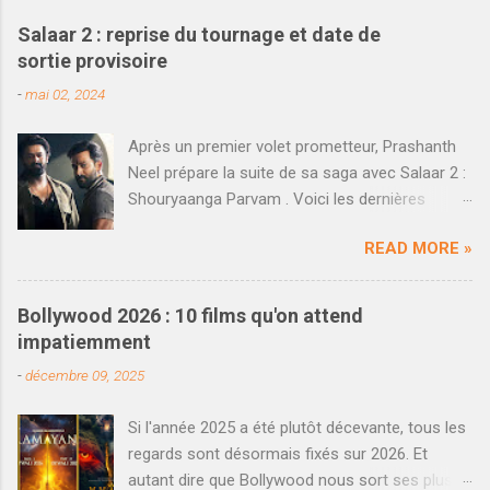
g
i
Salaar 2 : reprise du tournage et date de
s
sortie provisoire
t
r
-
mai 02, 2024
e
r
u
Après un premier volet prometteur, Prashanth
n
Neel prépare la suite de sa saga avec Salaar 2 :
c
Shouryaanga Parvam . Voici les dernières
o
m
informations qui viennent d'être dévoilées. En
m
READ MORE »
décembre dernier, le blockbuster Salaar réalisé
e
par Prashanth Neel a rencontré un succès
n
t
décent au box-office national. Loin d'atteindre
Bollywood 2026 : 10 films qu'on attend
a
les scores fous de K.G.F : Chapter 2 , en partie
i
impatiemment
à cause d'un clash perdu dans le Nord de l'Inde
r
-
décembre 09, 2025
e
face à Shahrukh Khan et Dunki , le film a
cependant posé les bases pour une suite qui
Si l'année 2025 a été plutôt décevante, tous les
voit les choses en grand et rêve de faire mieux.
regards sont désormais fixés sur 2026. Et
On savait que plusieurs séquences avaient déjà
autant dire que Bollywood nous sort ses plus
été tournée en même temps que le premier