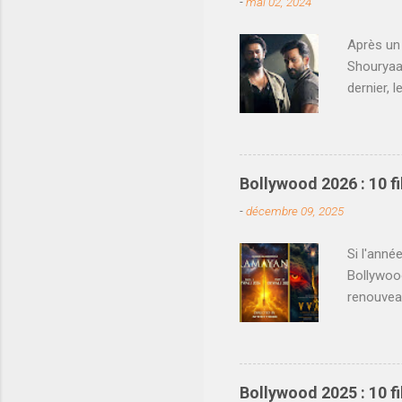
-
mai 02, 2024
Après un 
Shouryaan
dernier, 
national.
Nord de l
les chose
en même t
Bollywood 2026 : 10 
officiell
-
décembre 09, 2025
Shouryaan
réunissan
Si l'anné
Bollywoo
renouvea
décevants
espoirs à
riche qu'
exhaustiv
Bollywood 2025 : 10 