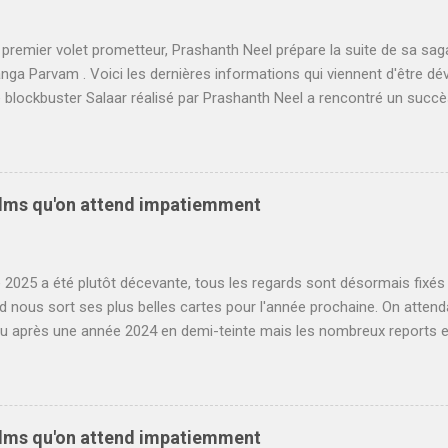
premier volet prometteur, Prashanth Neel prépare la suite de sa saga
ga Parvam . Voici les dernières informations qui viennent d'être d
le blockbuster Salaar réalisé par Prashanth Neel a rencontré un succ
 Loin d'atteindre les scores fous de K.G.F : Chapter 2 , en partie à ca
'Inde face à Shahrukh Khan et Dunki , le film a cependant posé les ba
s en grand et rêve de faire mieux. On savait que plusieurs séquence
emps que le premier volet pour Salaar 2 , cependant il fallait encore
films qu'on attend impatiemment
e du tournage. Dans un article publié cette semaine, on apprend ainsi q
ga Parvam va reprendre ce mois-ci à Hyderabad. Il s'agira d'un pre
t Prabhas et Prithivraj, les deux protagoniste...
e 2025 a été plutôt décevante, tous les regards sont désormais fixés 
d nous sort ses plus belles cartes pour l'année prochaine. On atte
u après une année 2024 en demi-teinte mais les nombreux reports e
 n'ont pas aidé à retrouver le niveau stratosphérique de l'année 2023.
 Bollywood se portent désormais sur 2026. Et autant se le dire, l'an
il est très compliqué de ne sélectionner que 10 films à surveiller. Voic
e des projets les plus prometteurs qui nous attendent. Entre films d
films qu'on attend impatiemment