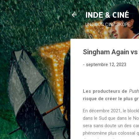
INDE & CINÉ
UN BLOG CINÉ SKOPE
Singham Again vs 
-
septembre 12, 2023
Les producteurs de
Push
risque de créer le plus g
En décembre 2021, le bloc
dans le Sud que dans le N
sera sans doute un des can
phénomène plus colossal 