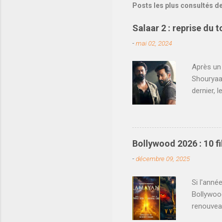
Posts les plus consultés d
g
i
s
Salaar 2 : reprise du 
t
r
-
mai 02, 2024
e
r
Après un 
u
Shouryaan
n
c
dernier, 
o
national.
m
Nord de l
m
e
les chose
n
en même t
t
Bollywood 2026 : 10 
officiell
a
-
décembre 09, 2025
i
Shouryaan
r
réunissan
e
Si l'anné
Bollywoo
renouvea
décevants