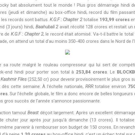
 Rocky bat absolument tout le monde ! Plus gros démarrage hindi de l
es (jeudi et dimanche) au box-office hindi, record du film passant
s les records sont battus.
K.G.F : Chapter 2
totalise
193,99 crores
en
d (3 jours) hindi,
Baahubali 2
avait récolté 128 crores et restait un
ire de
K.G.F : Chapter 2
, le record était atomisé. Va-t-il battre le total
tade, on attend un total d'au moins 350-400 crores dans le Nord de l'
 sa route malgré le rouleau compresseur qui lui sert de compéti
-end hindi pour porter son total à
253,84 crores
. Le
BLOCKB
Kashmir Files
(252,50 cr) pour devenir provisoirement le plus gros s
dès cette semaine. À l'échelle nationale,
RRR
totalise environ
750
ores
. Sur l'échelle globale, le film a donc encore de belles longueur
plus gros succès de l'année s'annonce passionnante.
'action tamoul
Beast
déçoit largement. Après un excellent démarrage 
de chuter jour après jour jusqu'à dimanche (13 crores). Il totalis
de même parvenir à rembourser son budget de 150 crores. En revanche
l d'à peine
1,20 crores
au box-office hindi, c'est un échec total sur