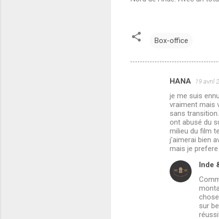
Box-office
HANA
19 avril
C
je me suis ennu
o
vraiment mais v
m
sans transition.
ont abusé du su
m
milieu du film
j'aimerai bien a
e
mais je prefer
n
Inde 
t
Comme 
a
montag
i
chose 
sur be
r
réussi