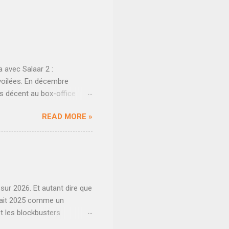
 avec Salaar 2 :
évoilées. En décembre
ès décent au box-office
use d'un clash perdu dans le
READ MORE »
ses pour une suite qui voit
s avaient déjà été tournée
 attendre la reprise
ue le tournage de Salaar 2 :
mier segment de dix jours
sur 2026. Et autant dire que
ndait 2025 comme un
t les blockbusters
 Quoi qu'il en soit, tous les