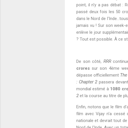
point, il n'y a pas débat :
passé deux fois les 50 cror
dans le Nord de l'Inde...tou
jamais vu ! Sur son week-en
enlève le jour supplémenta
? Tout est possible. À ce s
De son côté,
RRR
continue
crores
sur son 4ème week
dépasse officiellement
The 
: Chapter 2
passera devant 
mondial estimé à
1080 cr
2
et la course au titre de 
Enfin, notons que le film d
film avec Vijay n'a cessé 
nationale et devrait tout 
Nord de l'Inde. Avec un tota