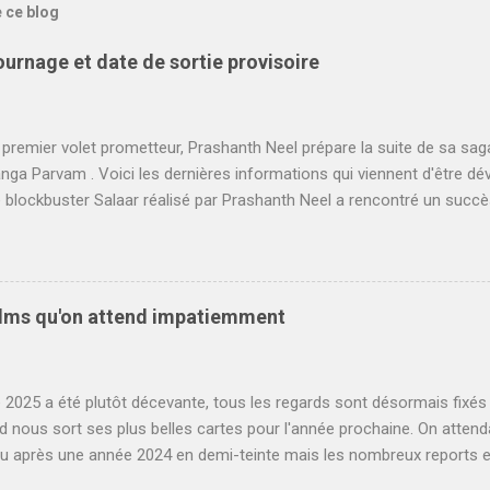
e ce blog
tournage et date de sortie provisoire
premier volet prometteur, Prashanth Neel prépare la suite de sa saga
ga Parvam . Voici les dernières informations qui viennent d'être d
le blockbuster Salaar réalisé par Prashanth Neel a rencontré un succ
 Loin d'atteindre les scores fous de K.G.F : Chapter 2 , en partie à ca
'Inde face à Shahrukh Khan et Dunki , le film a cependant posé les ba
s en grand et rêve de faire mieux. On savait que plusieurs séquence
emps que le premier volet pour Salaar 2 , cependant il fallait encore
films qu'on attend impatiemment
e du tournage. Dans un article publié cette semaine, on apprend ainsi q
ga Parvam va reprendre ce mois-ci à Hyderabad. Il s'agira d'un pre
t Prabhas et Prithivraj, les deux protagoniste...
e 2025 a été plutôt décevante, tous les regards sont désormais fixés 
d nous sort ses plus belles cartes pour l'année prochaine. On atte
u après une année 2024 en demi-teinte mais les nombreux reports e
 n'ont pas aidé à retrouver le niveau stratosphérique de l'année 2023.