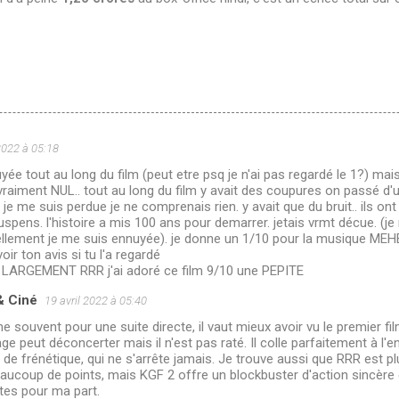
 2022 à 05:18
yée tout au long du film (peut etre psq je n'ai pas regardé le 1?) mai
raiment NUL.. tout au long du film y avait des coupures on passé d'
 je me suis perdue je ne comprenais rien. y avait que du bruit.. ils ont 
spens. l'histoire a mis 100 ans pour demarrer. jetais vrmt décue. (j
 tellement je me suis ennuyée). je donne un 1/10 pour la musique M
voir ton avis si tu l'a regardé
e LARGEMENT RRR j'ai adoré ce film 9/10 une PEPITE
& Ciné
19 avril 2022 à 05:40
souvent pour une suite directe, il vaut mieux avoir vu le premier fil
e peut déconcerter mais il n'est pas raté. Il colle parfaitement à l'e
de frénétique, qui ne s'arrête jamais. Je trouve aussi que RRR est pl
aucoup de points, mais KGF 2 offre un blockbuster d'action sincère 
tes pour ma part.