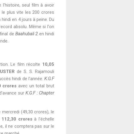
'histoire, seul film à avoir
 le plus vite les 200 crores
 hindi en 4 jours à peine. Du
 record absolu. Même si l'on
 final de
Baahubali 2
en hindi
Inde.
tion. Le film récolte
10,05
USTER
de S. S. Rajamouli
uccès hindi de l'année.
K.G.F
 crores
avec un total brut
s d'avance sur
K.G.F : Chapter
mercredi (49,30 crores), le
e
112,30 crores
à l'échelle
, il ne comptera pas sur le
 ce marché.