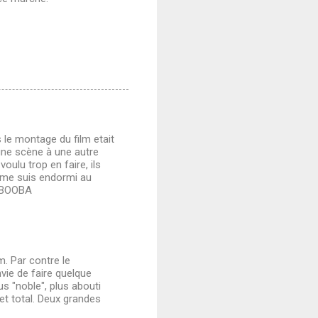
s le montage du film etait
une scène à une autre
voulu trop en faire, ils
e me suis endormi au
EHBOOBA
m. Par contre le
nvie de faire quelque
us "noble", plus abouti
et total. Deux grandes