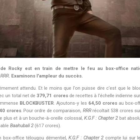
de Rocky est en train de mettre le feu au box-office nat
e
RRR
. Examinons l'ampleur du succès.
êmement attendu. Et le moins que l'on puisse dire c'est que le bl
ec un total net de
379,71 crores
de recettes à l'échelle indienne s
un immense
BLOCKBUSTER
. Ajoutons-y les
64,50 crores
au box-offi
40 crores
. Pour ordre de comparaison,
RRR
récoltait 538 crores s
de plus et à un bouche-à-oreille colossal,
K.G.F : Chapter 2
bat absolu
hable
Baahubali 2
(617 crores).
un box-office télougou démentiel,
K.G.F : Chapter 2
compte lui sur le