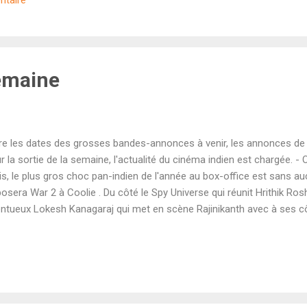
ntaire
faire un masala violent purement commercial...mais des critiques né
tes en semaine. Le film n'a récolté que 21,20 crores en sept jours p
st un FLOP . Pari payant en revanche pour Anurag Basu ( Barfi! , Life 
ance musicale Metr...
emaine
re les dates des grosses bandes-annonces à venir, les annonces de p
r la sortie de la semaine, l'actualité du cinéma indien est chargée. -
s, le plus gros choc pan-indien de l'année au box-office est sans au
osera War 2 à Coolie . Du côté le Spy Universe qui réunit Hrithik Rosh
entueux Lokesh Kanagaraj qui met en scène Rajinikanth avec à ses c
ir Khan en rôles secondaires. À moins d'un moins de la sortie en sa
ne bande-annonce pour ces deux blockbusters et pas même d'un teas
ormais officiel, la bande-annonce de War 2 sortira la semaine proch
juillet) tandis que celle de Coolie sortira le 2 août. Leur réception ris
l. - Le box-office hindi va mieux depuis le triomphe de Sitaare Zameen