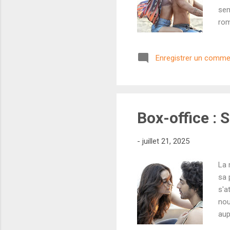
sem
rom
des
son
Enregistrer un comme
pro
pas
hin
BL
Box-office :
-
juillet 21, 2025
La 
sa 
s'a
nou
aup
enc