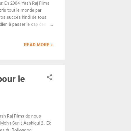
ur. En 2004, Yash Raj Films
pris tout le monde par
ros succès hindi de tous
dien à passer le cap des
 s'attendait à ce que Yash
dant, le producteur Aditya
READ MORE »
r trop rapidement le public.
ion. Le scénario, co-écrit
. On sait également que
pour le
Yash Raj Films de nous
Mohit Suri ( Aashiqui 2 , Ek
iques du Bollywood