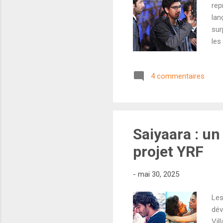
rep
lan
sur
les
500
Raj
4 commentaires
Cho
On 
par
Ran
Saiyaara : un
projet YRF
-
mai 30, 2025
Les
dév
Vil