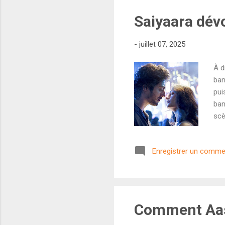
Saiyaara dév
-
juillet 07, 2025
À d
ban
pui
ban
scè
est
pas
Enregistrer un comme
bol
mêm
rec
alt
Comment Aash