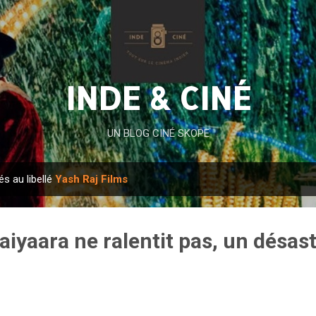
Accéder au contenu principal
INDE & CINÉ
UN BLOG CINÉ SKOPE
és au libellé
Yash Raj Films
Saiyaara ne ralentit pas, un désast