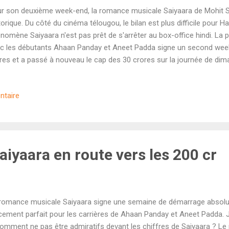
r son deuxième week-end, la romance musicale Saiyaara de Mohit Su
torique. Du côté du cinéma télougou, le bilan est plus difficile pour H
nomène Saiyaara n'est pas prêt de s'arrêter au box-office hindi. La 
c les débutants Ahaan Panday et Aneet Padda signe un second week
res et a passé à nouveau le cap des 30 crores sur la journée de di
te est dérisoire par rapport à son premier week-end (83,25 cr) mais e
ond week-end de blockbusters historiques comme Dangal (73,70 cr),
ntaire
rangi Bhaijaan (56,10 cr). Le film de Mohit Suri totalise désormais 24
initivement validé son entrée à venir dans le club des 300 crores. Pourr
ore ? Du côté du marché international, Saiyaara a superbement prog
ève à 75 crores . Il...
Saiyaara en route vers les 200 cr
romance musicale Saiyaara signe une semaine de démarrage absolu
cement parfait pour les carrières de Ahaan Panday et Aneet Padda.
omment ne pas être admiratifs devant les chiffres de Saiyaara ? Le r