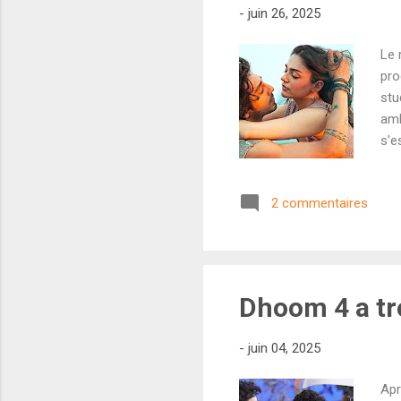
-
juin 26, 2025
Le 
pro
stu
amb
s'e
cum
auc
2 commentaires
un 
tom
d'a
Dhoom 4 a tr
-
juin 04, 2025
Apr