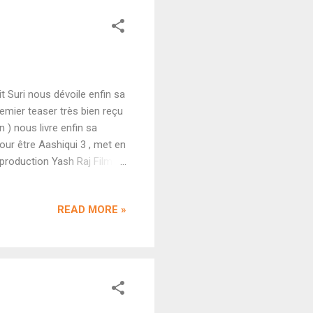
t Suri nous dévoile enfin sa
emier teaser très bien reçu
n ) nous livre enfin sa
ur être Aashiqui 3 , met en
 production Yash Raj Films
r Akshaye Widhani et non
cheur dans le cinéma
READ MORE »
assister à un phénomène du
Difficile de ne pas
ique soignée, un récit qui