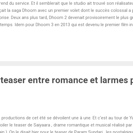
rend du service. Et il semblerait que le studio ait trouvé son réalisate
çait la saga Dhoom avec un premier volet dont le succès colossal a 
prise. Deux ans plus tard, Dhoom 2 devenait provisoirement le plus g
 temps. Idem pour Dhoom 3 en 2013 qui est devenu le premier film in
 crores au box-office mondial. Après de tels triomphes, personne ne
 Films laisse se franchise dormir pendant plus d'une décennie. Cepen
pra semblait déterminé à réinventer sa franchise pour ne pas fatigue
le sait depuis quelques mois, Dhoom 4 est officiellement en préparat
 Aditya Chopra et Shridhar Raghavan ( War , Pathaan ), a été finalisé
bir Kapoor tiendr...
 teaser entre romance et larmes 
 productions de cet été se dévoilent une à une. Et c'est au tour de 
oiler le teaser de Saiyaara , drame romantique et musical réalisé par 
lain ). On le disait hier pour le teaser de Param Sundari , les nostalg