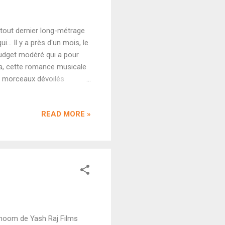
n tout dernier long-métrage
... Il y a près d'un mois, le
budget modéré qui a pour
da, cette romance musicale
rs morceaux dévoilés
l pour un film n'ayant
couple à l'écran est devenu
READ MORE »
ashiqui 2 en 2013. Et ça
t donc pas si surprenant
c...
Dhoom de Yash Raj Films