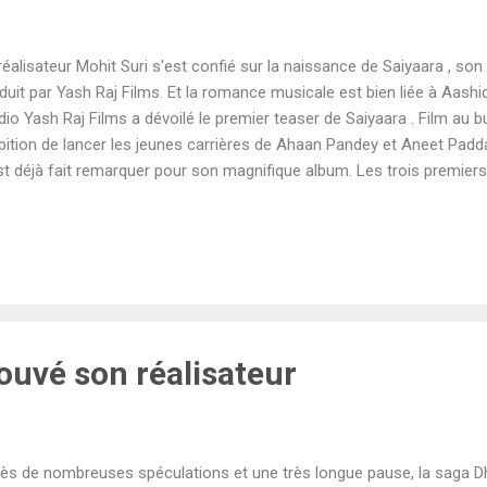
réalisateur Mohit Suri s'est confié sur la naissance de Saiyaara , so
duit par Yash Raj Films. Et la romance musicale est bien liée à Aashiqui
dio Yash Raj Films a dévoilé le premier teaser de Saiyaara . Film au 
ition de lancer les jeunes carrières de Ahaan Pandey et Aneet Pad
st déjà fait remarquer pour son magnifique album. Les trois premie
ulent déjà plus de 55 millions de vues sur YouTube, un score colossa
une grosse tête d'affiche. La dernière fois qu'un film avec un jeune 
phénomène inattendu au box-office grâce à son album, c'était avec A
be bien, puisque les deux films sont réalisés par Mohit Suri. Ce n'es
pprendre que Saiyaara est indirectement lié à l'univers d' Aashiqui . Le 
ouvé son réalisateur
ès de nombreuses spéculations et une très longue pause, la saga 