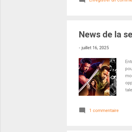
Enregistrer un comme
de 
chu
C'e
rom
News de la s
-
juillet 16, 2025
Ent
pou
moi
opp
tal
Aam
d'u
1 commentaire
dés
25 
due