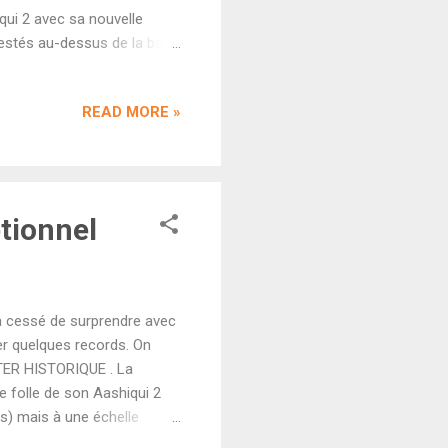
iqui 2 avec sa nouvelle
restés au-dessus de la barre
ilm a surpassé chaque jour
ce niveau là. Au final, la
READ MORE »
a première semaine et
le second plus gros succès
a en février dernier.
tionnel
a cessé de surprendre avec
er quelques records. On
TER HISTORIQUE . La
e folle de son Aashiqui 2
s) mais à une échelle
, le film a bien progressé