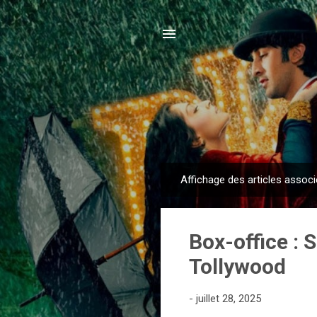
Affichage des articles associ
A
r
t
Box-office : 
i
c
Tollywood
l
e
-
juillet 28, 2025
s