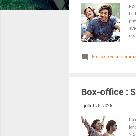
Pou
his
phé
ave
cro
chu
sec
Enregistrer un comme
Baj
déf
enc
s'él
Box-office : 
-
juillet 25, 2025
La 
lan
? C