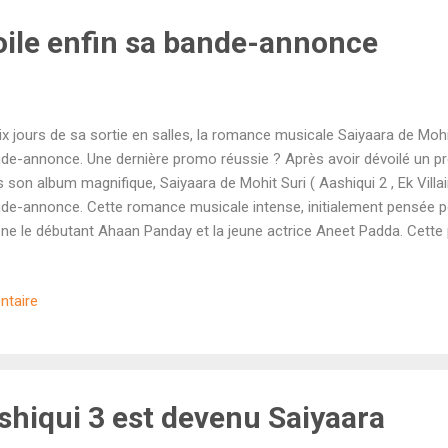
oile enfin sa bande-annonce
ix jours de sa sortie en salles, la romance musicale Saiyaara de Mohi
de-annonce. Une dernière promo réussie ? Après avoir dévoilé un pr
s son album magnifique, Saiyaara de Mohit Suri ( Aashiqui 2 , Ek Villai
de-annonce. Cette romance musicale intense, initialement pensée po
ne le débutant Ahaan Panday et la jeune actrice Aneet Padda. Cette
 également le premier projet du studio à être produit uniquement pa
 par Aditya Chopra. Est-ce que Saiyaara va apporter un vent de fraî
ntaire
lywoodien qui manque désespérément de jeunes talents ? Va-t-on 
e niveau que la franchise Aashiqui ? Découvrons la bande-annonce. 
onnaître le style de Mohit Suri avec cette bande-annonce. Une esthét
erne entre romance naïve et désillusi...
iqui 3 est devenu Saiyaara