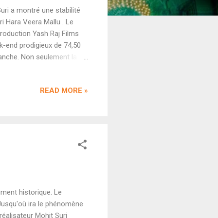
ri a montré une stabilité
ari Hara Veera Mallu . Le
production Yash Raj Films
-end prodigieux de 74,50
manche. Non seulement la
n plus le film surpasse le
 Pathaan (63,50 cr) ou
READ MORE »
7,25 crores en Inde et a
a-t-il aller plus loin
ressé avec un total qui
ment historique. Le
 Jusqu'où ira le phénomène
éalisateur Mohit Suri