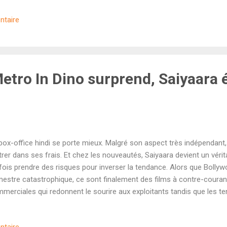
edi (26 cr). Mais c'est surtout le bond prodigieux de dimanche (35,7
ntaire
ngé la donne. Avec 83,25 crores de recettes, ce long-métrage produi
rs frais de marketing) signe tout simplement le troisième meilleur
nnée pour Bollywood. Notons également les 17 crores de recettes à l'
dial d'environ 100 c...
Metro In Dino surprend, Saiyaara 
box-office hindi se porte mieux. Malgré son aspect très indépendant,
trer dans ses frais. Et chez les nouveautés, Saiyaara devient un véri
fois prendre des risques pour inverser la tendance. Alors que Bollyw
estre catastrophique, ce sont finalement des films à contre-couran
merciales qui redonnent le sourire aux exploitants tandis que les t
ouent. Sorti la semaine dernière sur les écrans indiens, le film de ga
kit et mettant en scène Rajkummar Rao fait partie de la deuxième catég