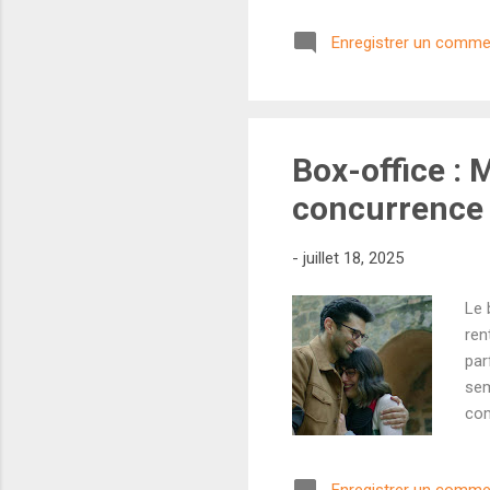
sam
Enregistrer un comme
cha
(ho
l'a
mon
Box-office : 
concurrence
-
juillet 18, 2025
Le 
ren
par
sem
com
éch
Pul