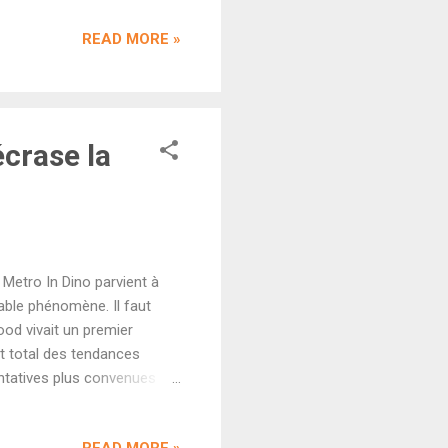
5 cr) qui a totalement
READ MORE »
t pour à peine 45 crores
 week-end de démarrage de
étranger pour un total brut
écrase la
 Metro In Dino parvient à
table phénomène. Il faut
ood vivait un premier
t total des tendances
entatives plus convenues
ngsters Maalik réalisé par
orie. De l'action, l'envie
READ MORE »