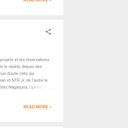
gatives et de grosses
our un budget de 50 crores.
in a Metro ) avec sa
rojets et les réservations
 On le répète depuis des
cun doute celui qui
an et NTR Jr, de l'autre le
ôtés Nagarjuna, Upendra et
lles, toujours aucun signe
er pour Coolie . C'est
READ MORE »
aine (on évoque le 24 ou le
que d'être cruciale dans ce
 Par et il semble...