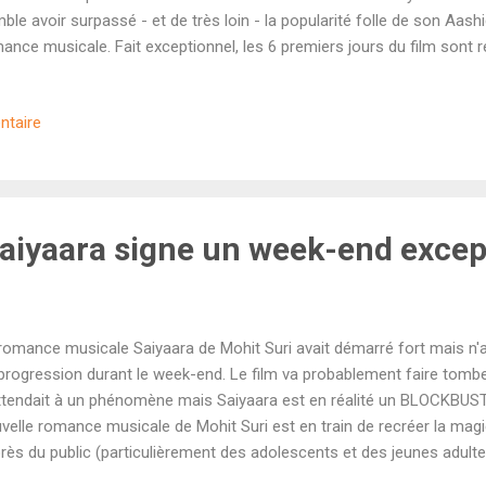
ble avoir surpassé - et de très loin - la popularité folle de son Aash
ance musicale. Fait exceptionnel, les 6 premiers jours du film sont 
 20 crores en Inde. Encore plus fort : jusqu'à mercredi (inclus), le f
 score de démarrage. C'est tout simplement une première historique à 
ntaire
duction Yash Raj Films totalise 172,75 crores en Inde à l'issue de s
sera le cap des 200 crores dès demain. Il deviendra officiellement 
di de l'année en Inde et le seul à passer les 200 crores depuis Chhaav
OCKBUSTER HISTORIQ...
 Saiyaara signe un week-end excep
romance musicale Saiyaara de Mohit Suri avait démarré fort mais n'
progression durant le week-end. Le film va probablement faire tomb
ttendait à un phénomène mais Saiyaara est en réalité un BLOCKBUS
velle romance musicale de Mohit Suri est en train de recréer la magi
rès du public (particulièrement des adolescents et des jeunes adulte
ore bien supérieure. Après un démarrage excellent vendredi (21,50 cr)